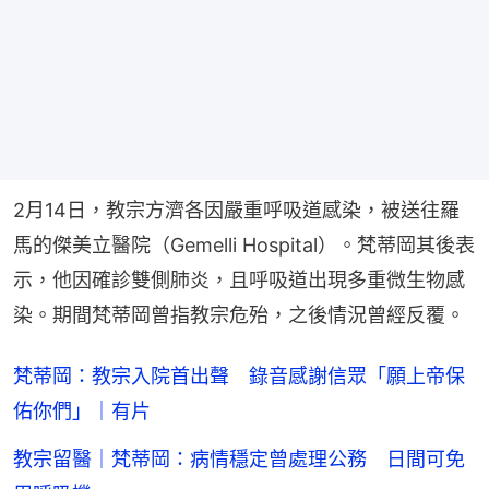
2月14日，教宗方濟各因嚴重呼吸道感染，被送往羅
馬的傑美立醫院（Gemelli Hospital）。梵蒂岡其後表
示，他因確診雙側肺炎，且呼吸道出現多重微生物感
染。期間梵蒂岡曾指教宗危殆，之後情況曾經反覆。
梵蒂岡：教宗入院首出聲 錄音感謝信眾「願上帝保
佑你們」｜有片
教宗留醫｜梵蒂岡：病情穩定曾處理公務 日間可免