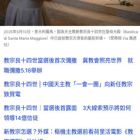
2025年5月10日，意大利羅馬，圖為天主教新教宗良十四世在聖母大殿（Basilica
di Santa Maria Maggiore）中已故前教宗方濟各的墓前祈禱。（梵蒂岡 Via 路透
社）
教宗良十四世當選後首次彌撒 冀教會照亮世界 就
職彌撒5.18舉辦
教宗良十四世 | 中國天主教「一會一團」向新任教宗
致賀電
教宗良十四世｜當選後首露面 3大線索預示將如何
領導14億信徒
新教宗怎選？外媒：樞機主教選前看荷里活電影《教