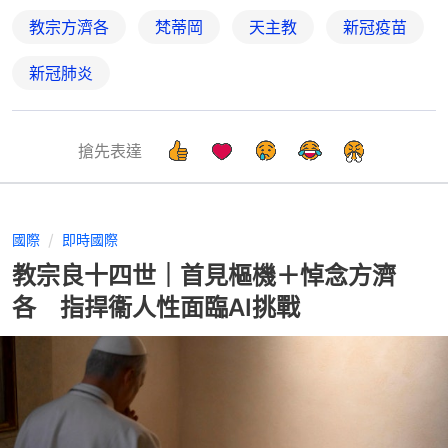
教宗方濟各
梵蒂岡
天主教
新冠疫苗
新冠肺炎
搶先表達
國際
即時國際
教宗良十四世｜首見樞機＋悼念方濟
各 指捍衞人性面臨AI挑戰