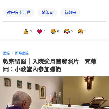
教宗良十四世
梵蒂岡
新教宗
3
0
0
0
1
國際
即時國際
教宗留醫｜入院逾月首發照片 梵蒂
岡：小教堂內參加彌撒