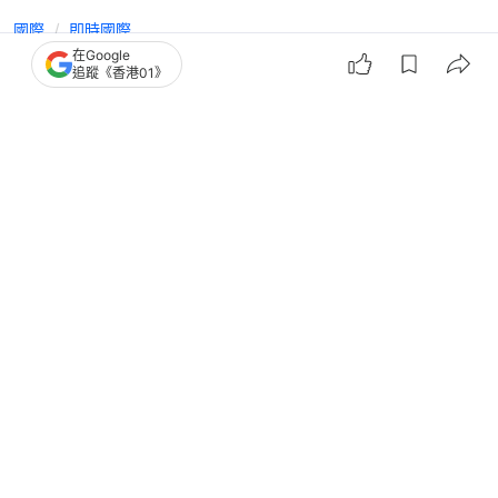
國際
即時國際
在Google
教宗方濟各逝世｜敢於破傳統 不可不
追蹤《香港01》
知的幾個第一 昔為女囚洗腳
撰文：
官祿倡
出版：
2025-04-21 20:01
更新：
2025-04-21 20:01