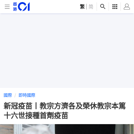
繁
|
简
國際
即時國際
新冠疫苗丨教宗方濟各及榮休教宗本篤
十六世接種首劑疫苗