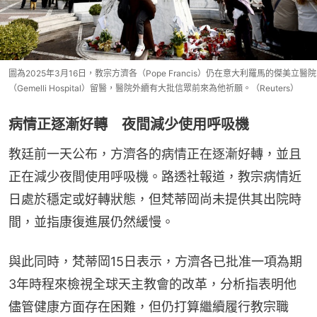
圖為2025年3月16日，教宗方濟各（Pope Francis）仍在意大利羅馬的傑美立醫院
（Gemelli Hospital）留醫，醫院外續有大批信眾前來為他祈願。（Reuters）
病情正逐漸好轉 夜間減少使用呼吸機
教廷前一天公布，方濟各的病情正在逐漸好轉，並且
正在減少夜間使用呼吸機。路透社報道，教宗病情近
日處於穩定或好轉狀態，但梵蒂岡尚未提供其出院時
間，並指康復進展仍然緩慢。
與此同時，梵蒂岡15日表示，方濟各已批准一項為期
3年時程來檢視全球天主教會的改革，分析指表明他
儘管健康方面存在困難，但仍打算繼續履行教宗職