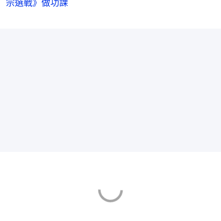
宗選戰》做功課