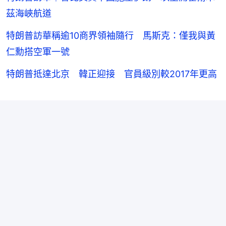
茲海峽航道
特朗普訪華稱逾10商界領袖隨行 馬斯克：僅我與黃
仁勳搭空軍一號
特朗普抵達北京 韓正迎接 官員級別較2017年更高