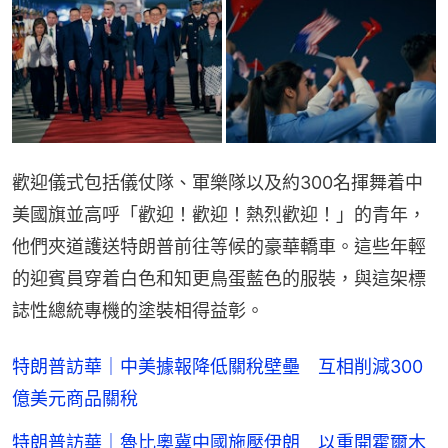
歡迎儀式包括儀仗隊、軍樂隊以及約300名揮舞着中
美國旗並高呼「歡迎！歡迎！熱烈歡迎！」的青年，
他們夾道護送特朗普前往等候的豪華轎車。這些年輕
的迎賓員穿着白色和知更鳥蛋藍色的服裝，與這架標
誌性總統專機的塗裝相得益彰。
特朗普訪華｜中美據報降低關稅壁壘 互相削減300
億美元商品關稅
特朗普訪華｜魯比奧冀中國施壓伊朗 以重開霍爾木