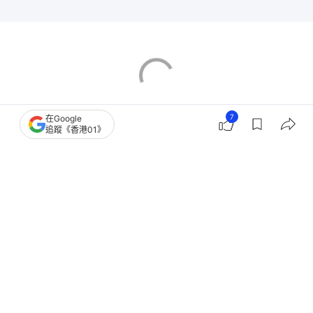
7
在Google
追蹤《香港01》
特朗普
特朗普訪華
中美關係
北京
白宮
01 Video
我主場
14
0
0
20
0
國際
環球趣聞