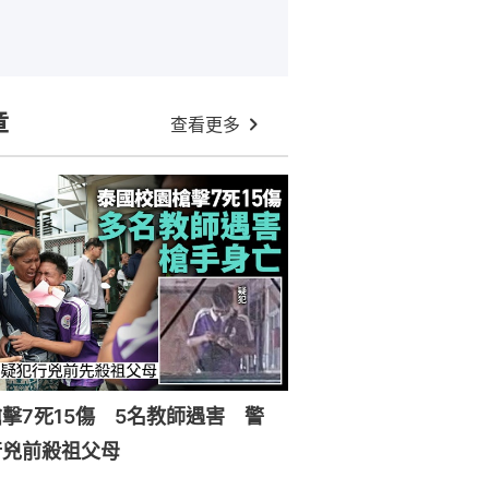
章
查看更多
擊7死15傷 5名教師遇害 警
行兇前殺祖父母