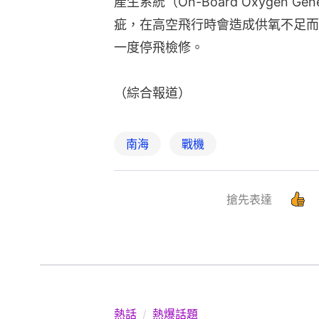
產生系統（On-Board Oxygen Gen
疵，在高空飛行時會造成供氧不足而
一度停飛檢修。
（綜合報道）
南海
戰機
搶先表達
熱話
熱爆話題