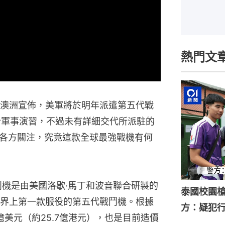
熱門文
在澳洲宣佈，美軍將於明年派遣第五代戰
聯合軍事演習，不過未有詳細交代所派駐的
各方關注，究竟這款全球最強戰機有何
r）戰鬥機是由美國洛歇·馬丁和波音聯合研製的
泰國校園槍
界上第一款服役的第五代戰鬥機。根據
方：疑犯
億美元（約25.7億港元），也是目前造價