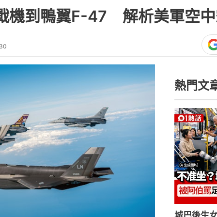
形戰機到鴨翼F-47 解析美軍空
:30
熱門文
城巴後生