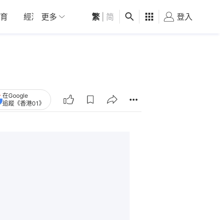
育
經濟
更多
01深圳
繁
觀點
|
简
健康
好食玩飛
登入
女
在Google
追蹤《香港01》