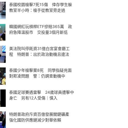
泰國校園槍擊7死15傷 倖存學生躲
教室半小時：槍手從教室旁走過
韓國網紅玩槓桿ETF慘賠365萬 政
府急降溫股市 交投量3個月新低
美法院叫停耗資31億白宮宴會廳工
程 特朗普：出於政治動機且違法
泰國少年槍擊案8死 同學指疑兇面
對欺凌問題 警：仍調查動機中
泰國足球賽遇雷擊 24歲球員遭擊中
身亡 另有12人受傷｜慎入
特朗普政府斥資百億發展關鍵礦產
強化國防供應鏈減少對華依賴