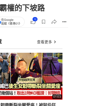
中霸權的下坡路
12
在Google
追蹤《香港01》
章
查看更多
01:03
女韌帶斷裂坐關愛座！被阿伯狂