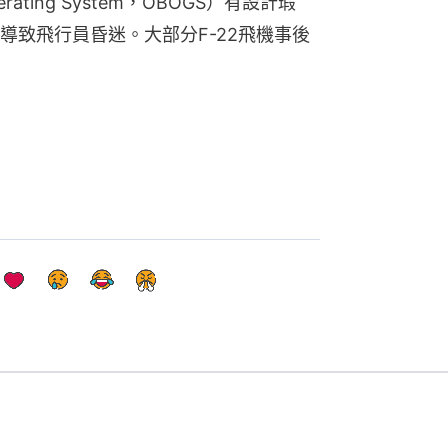
erating System，OBOGS）有設計瑕
導致飛行員昏迷。大部分F-22飛機事後