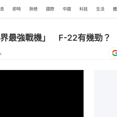
息
即時
熱榜
國際
中國
科技
生活
體
界最強戰機」 F-22有幾勁？
4