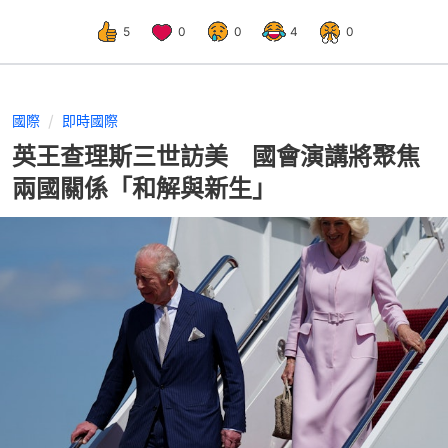
5
0
0
4
0
國際
即時國際
英王查理斯三世訪美 國會演講將聚焦
兩國關係「和解與新生」