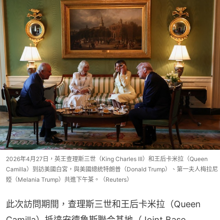
2026年4月27日，英王查理斯三世（King Charles III）和王后卡米拉（Queen
Camilla）到訪美國白宮，與美國總統特朗普（Donald Trump）、第一夫人梅拉尼
婭（Melania Trump）共進下午茶。（Reuters）
此次訪問期間，查理斯三世和王后卡米拉（Queen 
Camilla）抵達安德魯斯聯合基地（Joint Base 