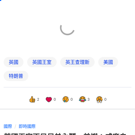
英國
英國王室
英王查理斯
美國
特朗普
2
0
0
3
0
國際
即時國際