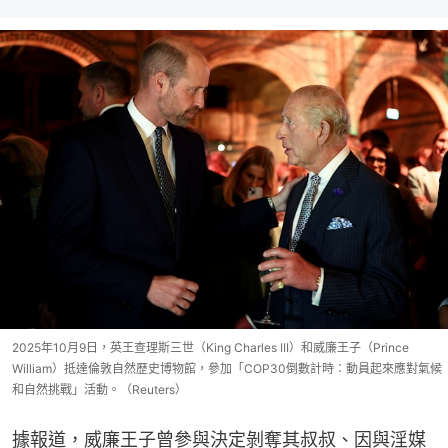
2025年10月9日，英王查理斯三世（King Charles III）和威廉王子（Prince
William）抵達倫敦自然歷史博物館，參加「COP30倒數計時：動員起來應對氣候
和自然挑戰」活動。（Reuters）
據報道，威廉王子曾參與決定剝奪其叔叔、因與淫媒