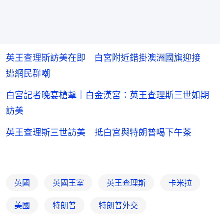
英王查理斯訪美在即 白宮附近錯掛澳洲國旗迎接
遭網民群嘲
白宮記者晚宴槍擊｜白金漢宮：英王查理斯三世如期
訪美
英王查理斯三世訪美 抵白宮與特朗普喝下午茶
英國
英國王室
英王查理斯
卡米拉
美國
特朗普
特朗普外交