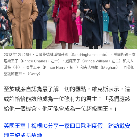
2018年12月25日，英國桑德林漢姆莊園（Sandringham estate），威爾斯親王查
理斯王子（Prince Charles，左一）、威廉王子（Prince William，左二）和夫人
凱特（中）、哈里王子（Prince Harry，右一）和夫人梅根（Meghan）一同參加
聖誕節禮拜。（Getty）
至於威廉自認為最了解一切的觀點，維克斯表示，這
或許恰恰能讓他成為一位強有力的君主：「我們應該
給他一個機會。他可能會成為一位超級國王。」
英國王室｜梅根IG分享一家四口歐洲度假 踏訪戴安
娜王妃成長故地