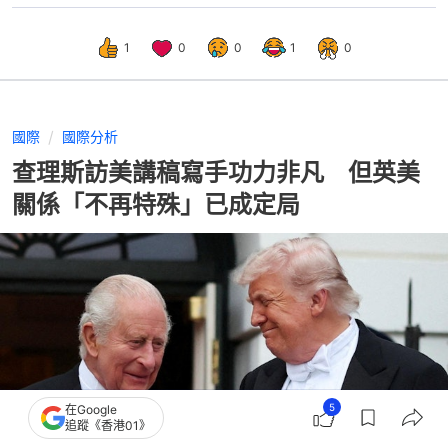
1
0
0
1
0
國際
國際分析
查理斯訪美講稿寫手功力非凡 但英美
關係「不再特殊」已成定局
5
在Google
追蹤《香港01》