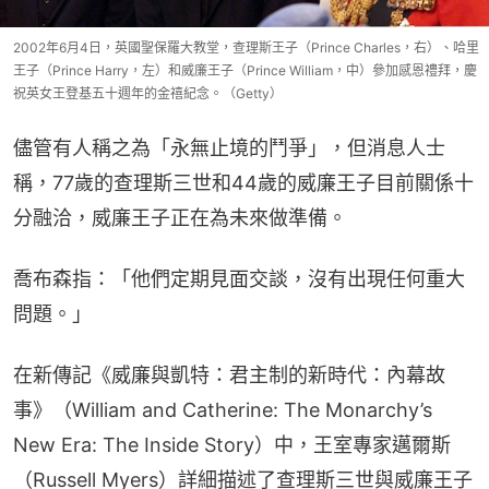
2002年6月4日，英國聖保羅大教堂，查理斯王子（Prince Charles，右）、哈里
王子（Prince Harry，左）和威廉王子（Prince William，中）參加感恩禮拜，慶
祝英女王登基五十週年的金禧紀念。（Getty）
儘管有人稱之為「永無止境的鬥爭」，但消息人士
稱，77歲的查理斯三世和44歲的威廉王子目前關係十
分融洽，威廉王子正在為未來做準備。
喬布森指：「他們定期見面交談，沒有出現任何重大
問題。」
在新傳記《威廉與凱特：君主制的新時代：內幕故
事》（William and Catherine: The Monarchy’s 
New Era: The Inside Story）中，王室專家邁爾斯
（Russell Myers）詳細描述了查理斯三世與威廉王子