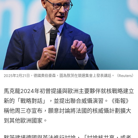
2025年2月21日，德國奧伯豪森，圖為默茨在競選集會上發表講話。（Reuters）
馬克龍2024年初曾提議與歐洲主要夥伴就核戰略建立
新的「戰略對話」，並提出聯合威懾演習。《衛報》
稱他周三亦宣布，願意討論將法國的核威懾計劃擴大
到其他歐洲國家。
默茨建議德國與英法進行討論，「討論核共享，或者