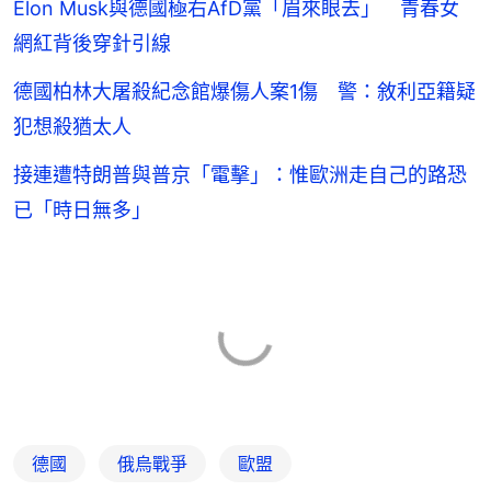
Elon Musk與德國極右AfD黨「眉來眼去」 青春女
網紅背後穿針引線
德國柏林大屠殺紀念館爆傷人案1傷 警：敘利亞籍疑
犯想殺猶太人
接連遭特朗普與普京「電擊」：惟歐洲走自己的路恐
已「時日無多」
德國
俄烏戰爭
歐盟