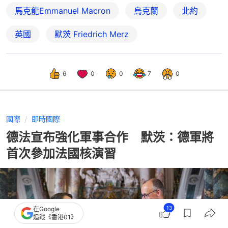
馬克龍Emmanuel Macron
烏克蘭
北約
英國
默茨 Friedrich Merz
6
0
0
7
0
國際
即時國際
德法宣布強化軍事合作 默茨：德軍將
首次參加法國核演習
13
在Google
追蹤《香港01》