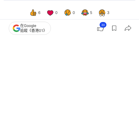
6
0
0
5
3
30
在Google
追蹤《香港01》
國際
即時國際
特朗普斥伊朗領導層虛偽至極 私下要
求談判但公然否認