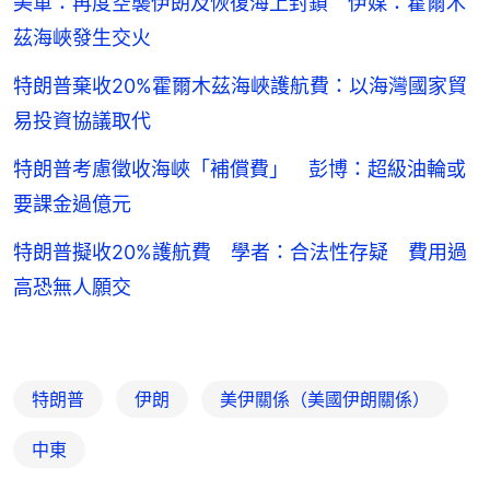
美軍：再度空襲伊朗及恢復海上封鎖 伊媒：霍爾木
茲海峽發生交火
特朗普棄收20%霍爾木茲海峽護航費：以海灣國家貿
易投資協議取代
特朗普考慮徵收海峽「補償費」 彭博：超級油輪或
要課金過億元
特朗普擬收20%護航費 學者：合法性存疑 費用過
高恐無人願交
特朗普
伊朗
美伊關係（美國伊朗關係）
中東