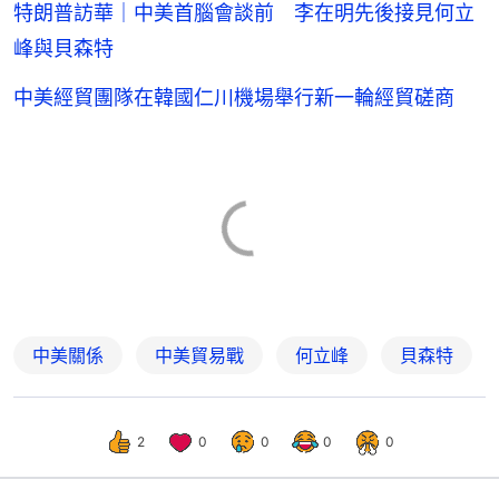
特朗普訪華｜中美首腦會談前 李在明先後接見何立
峰與貝森特
中美經貿團隊在韓國仁川機場舉行新一輪經貿磋商
中美關係
中美貿易戰
何立峰
貝森特
2
0
0
0
0