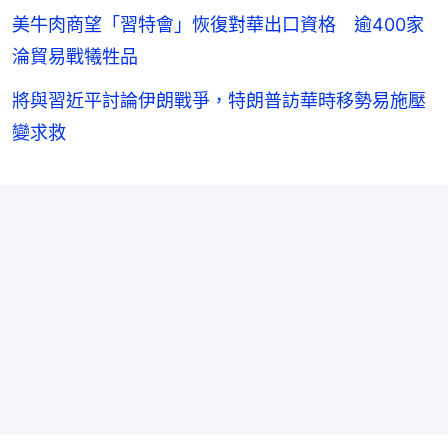
美牛肉商望「習特會」恢復對華出口資格 逾400家
淪貿易戰犧牲品
將與習近平討論伊朗戰爭，特朗普訪華時移勢易施壓
變求救