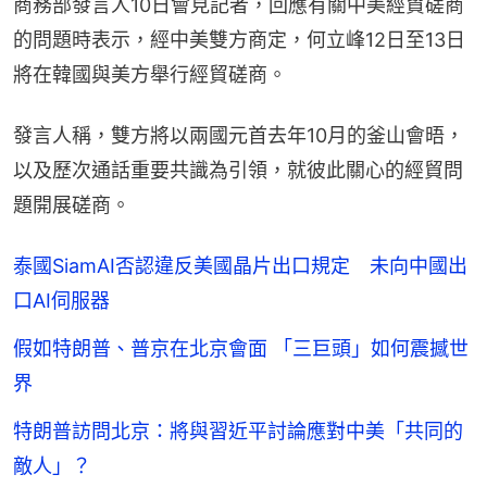
商務部發言人10日會見記者，回應有關中美經貿磋商
的問題時表示，經中美雙方商定，何立峰12日至13日
將在韓國與美方舉行經貿磋商。
發言人稱，雙方將以兩國元首去年10月的釜山會晤，
以及歷次通話重要共識為引領，就彼此關心的經貿問
題開展磋商。
泰國SiamAI否認違反美國晶片出口規定 未向中國出
口AI伺服器
假如特朗普、普京在北京會面 「三巨頭」如何震撼世
界
特朗普訪問北京：將與習近平討論應對中美「共同的
敵人」？