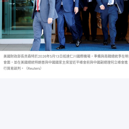
美國財政部長貝森特於2026年5月13日抵達仁川國際機場，準備與南韓總統李在明
會面，並在美國總統特朗普與中國國家主席習近平峰會前與中國副總理何立峰會進
行貿易談判。（Reuters）