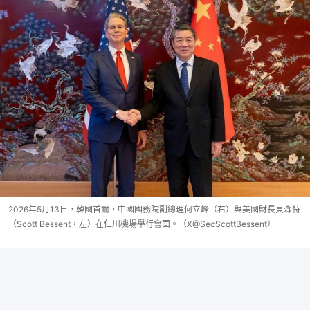
2026年5月13日，韓國首爾，中國國務院副總理何立峰（右）與美國財長貝森特
（Scott Bessent，左）在仁川機場舉行會面。（X@SecScottBessent）