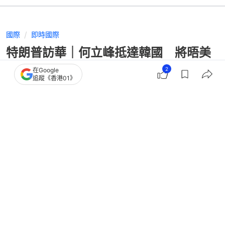
國際
即時國際
特朗普訪華｜何立峰抵達韓國 將晤美
財長貝森特
2
在Google
追蹤《香港01》
撰文：
藺思含
出版：
2026-05-12 19:48
更新：
2026-05-12 21:05