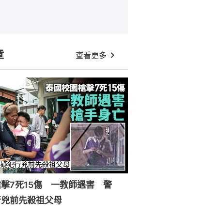
章
查看更多
擊7死15傷 一教師遇害 警
行兇前先殺祖父母