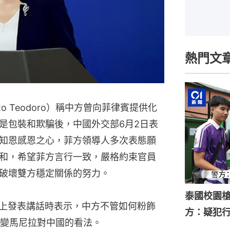
熱門文
to Teodoro）稱中方曾向菲律賓提供化
是包裝和欺騙後，中國外交部6月2日表
知恩感恩之心，菲方領導人多次表態願
和，希望菲方言行一致，嚴格約束官員
破壞雙方穩定關係的努力。
泰國校園槍
會上發表講話時表示，中方不管如何粉飾
方：疑犯
變馬尼拉對中國的看法。