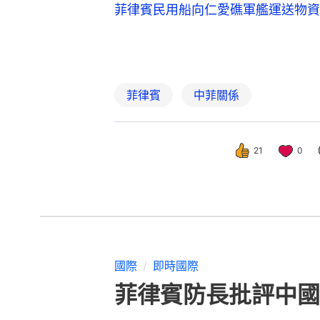
菲律賓民用船向仁愛礁軍艦運送物資
菲律賓
中菲關係
21
0
國際
即時國際
菲律賓防長批評中國