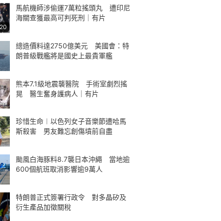
馬航機師涉偷運7萬粒搖頭丸 遭印尼
海關查獲最高可判死刑｜有片
:20
總造價料達2750億美元 美國會：特
朗普級戰艦將是國史上最貴軍艦
熊本7.1級地震襲醫院 手術室劇烈搖
晃 醫生奮身護病人｜有片
珍惜生命︱以色列女子音樂節遭哈馬
斯殺害 男友難忘創傷墳前自盡
颱風白海豚料8.7襲日本沖繩 當地逾
600個航班取消影響逾9萬人
特朗普正式簽署行政令 對多晶矽及
衍生產品加徵關稅