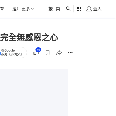
育
經濟
更多
01深圳
繁
觀點
|
简
健康
好食玩飛
登入
女
完全無感恩之心
49
在Google
追蹤《香港01》