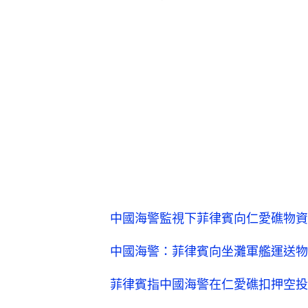
中國海警監視下菲律賓向仁愛礁物資
中國海警：菲律賓向坐灘軍艦運送物
菲律賓指中國海警在仁愛礁扣押空投