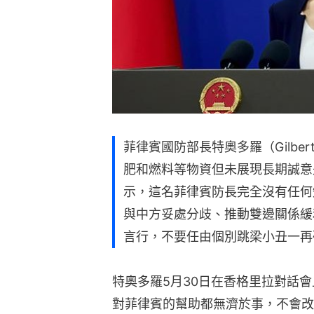
菲律賓國防部長特奧多羅（Gilber
肥和燃料等物資但未展現長期誠意
示，這名菲律賓防長完全沒有任何
與中方妥處分歧、推動雙邊關係緩
言行，不要任由個別跳梁小丑一再
特奧多羅5月30日在香格里拉對話
對菲律賓的幫助都無濟於事，不會改