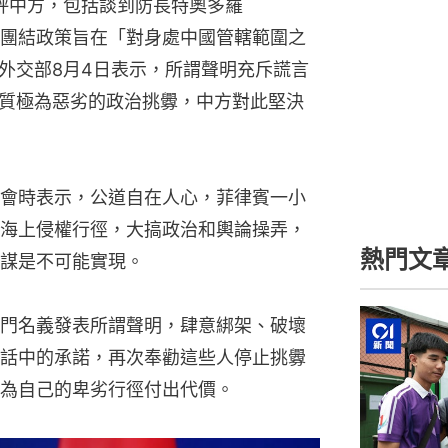
批評中方，包括談到防長特奧多羅
稱中方民族團結政策旨在「對身處中國管轄範圍之
外交部8月4日表示，所謂聲明充斥謊言
質極為惡劣的政治挑釁，中方對此堅決
會時表示，公道自在人心，菲律賓一小
海上侵權行徑，大搞政治和輿論操弄，
熱門文
謀是不可能實現。
門名義發表所謂聲明，肆意綁架、破壞
話中的承諾，再次奉勸這些人停止挑釁
為自己的卑劣行徑付出代價。