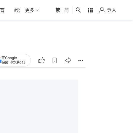
育
經濟
更多
01深圳
繁
觀點
|
简
健康
好食玩飛
登入
女
在Google
追蹤《香港01》