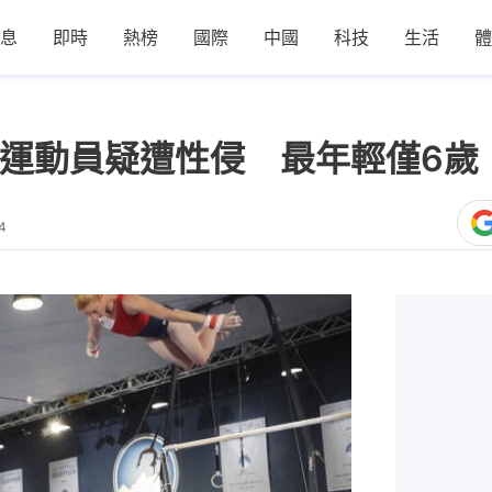
息
即時
熱榜
國際
中國
科技
生活
體
操運動員疑遭性侵 最年輕僅6歲
4