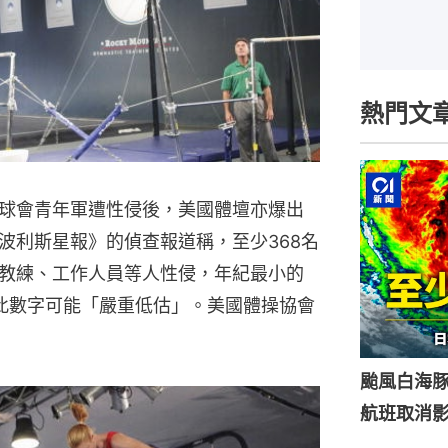
熱門文
球會青年軍遭性侵後，美國體壇亦爆出
波利斯星報》的偵查報道稱，至少368名
教練、工作人員等人性侵，年紀最小的
此數字可能「嚴重低估」。美國體操協會
颱風白海豚
航班取消影