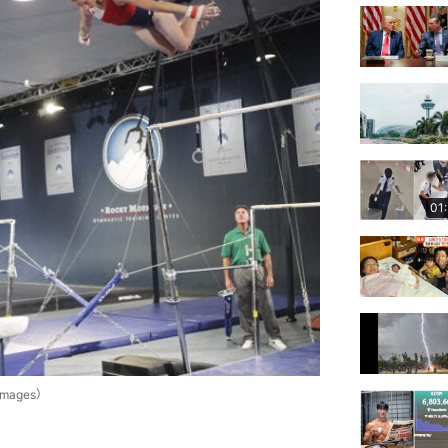
01
ages）