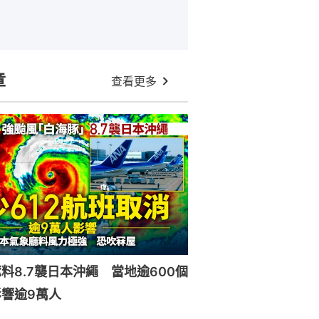
章
查看更多
料8.7襲日本沖繩 當地逾600個
響逾9萬人