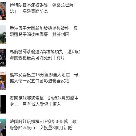
傳特朗普不滿被誤導「彈藥荒已解
決」 場邊質問防長
香港母子大鬧新加坡機場後被控 母
親遭兒子踢後咬傷警 雙雙判囚
馬航機師涉偷運7萬粒搖頭丸 遭印尼
海關查獲最高可判死刑｜有片
:20
熊本女嬰出生15分鐘即遇大地震 母
擁入懷一家五口留影溫馨全家福
泰國足球賽遇雷擊 24歲球員遭擊中
身亡 另有12人受傷｜慎入
韓國網紅玩槓桿ETF慘賠365萬 政
府急降溫股市 交投量3個月新低