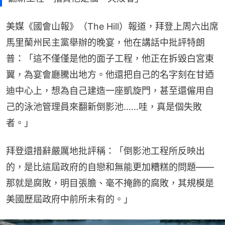
美媒《國會山報》（The Hill）報道，拜登上周六出席
馬里蘭州民主黨舉辦的晚宴，他在講話中批評特朗
普：「這不僅僅是他的面子工程，他正在拆毀白宮東
翼，為宴會廳騰出地方。他還把自己的名字刻在甘迺
迪中心上，想為自己建造一座凱旋門，甚至還僱用自
己的泳池管理員來翻新倒影池……哇，真是個失敗
者。」
拜登還措辭嚴厲地批評稱：「倒影池工程所反映出
的，是比這屆政府的自戀和無能更加糟糕的問題——
那就是腐敗，明目張膽、毫不掩飾的腐敗，其規模是
美國歷屆政府中前所未有的。」