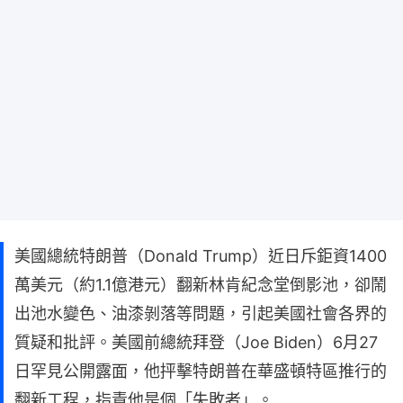
美國總統特朗普（Donald Trump）近日斥鉅資1400
萬美元（約1.1億港元）翻新林肯紀念堂倒影池，卻鬧
出池水變色、油漆剝落等問題，引起美國社會各界的
質疑和批評。美國前總統拜登（Joe Biden）6月27
日罕見公開露面，他抨擊特朗普在華盛頓特區推行的
翻新工程，指責他是個「失敗者」。