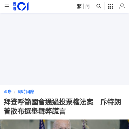
繁
|
简
國際
即時國際
拜登呼籲國會通過投票權法案 斥特朗
普散布選舉舞弊謊言