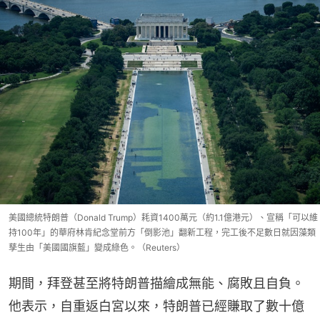
美國總統特朗普（Donald Trump）耗資1400萬元（約1.1億港元）、宣稱「可以維
持100年」的華府林肯紀念堂前方「倒影池」翻新工程，完工後不足數日就因藻類
孳生由「美國國旗藍」變成綠色。（Reuters）
期間，拜登甚至將特朗普描繪成無能、腐敗且自負。
他表示，自重返白宮以來，特朗普已經賺取了數十億