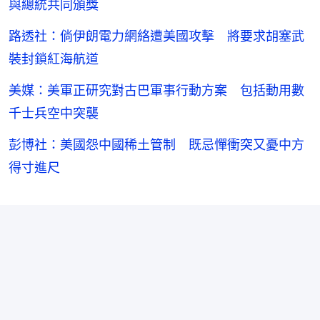
與總統共同頒獎
路透社：倘伊朗電力網絡遭美國攻擊 將要求胡塞武
裝封鎖紅海航道
美媒：美軍正研究對古巴軍事行動方案 包括動用數
千士兵空中突襲
彭博社：美國怨中國稀土管制 既忌憚衝突又憂中方
得寸進尺