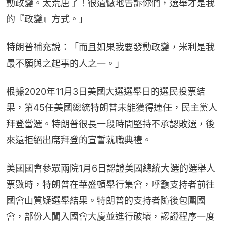
動政變。太荒唐了！很遺憾地告訴你們，選舉才是我
的『政變』方式。」
特朗普補充說：「而且如果我要發動政變，米利是我
最不願與之起事的人之一。」
根據2020年11月3日美國大選選舉日的選民投票結
果，第45任美國總統特朗普未能獲得連任，民主黨人
拜登當選。特朗普很長一段時間堅持不承認敗選，後
來還拒絕出席拜登的宣誓就職典禮。
美國國會參眾兩院1月6日認證美國總統大選的選舉人
票數時，特朗普在華盛頓舉行集會，呼籲支持者前往
國會山質疑選舉結果。特朗普的支持者隨後包圍國
會，部份人闖入國會大廈並進行破壞，認證程序一度