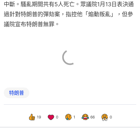
中斷。騷亂期間共有5人死亡。眾議院1月13日表決通
過針對特朗普的彈劾案，指控他「煽動叛亂」，但參
議院宣布特朗普無罪。
特朗普
19
0
1
66
0