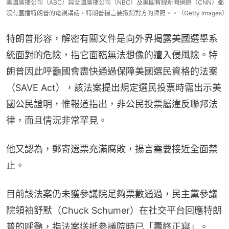
美國廣播公司（ABC）與全國廣播公司（NBC）及美國有線新聞網絡（CNN）都
沒有直播特朗普的電視講話，特朗普揚言要撤銷對方的牌照。。（Getty Images）
特朗普形容，解密有關文件是向外界揭露美國選舉系
統面對的危險，指它面臨無法想像的遭入侵風險。特
朗普因此呼籲國會盡快通過保障美國選民資格的法案
（SAVE Act），該法案提出規定選民投票時需出示美
國公民證明，惟報道指出，非公民投票屬違反聯邦法
律，而且情況非常罕見。
他又認為，郵寄選票充滿腐敗，揚言需要接近全面禁
止。
目前該法案仍未獲參議院足夠票數通過，民主黨參議
院領袖舒默（Chuck Schumer）在社交平台回應特朗
普的呼籲，指法案送抵參議院時已「壽終正寢」。