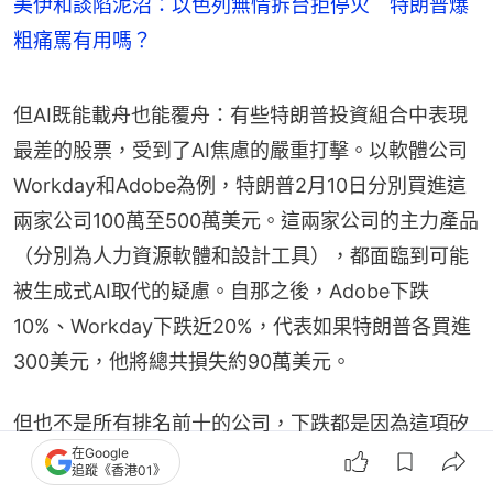
美伊和談陷泥沼：以色列無情拆台拒停火 特朗普爆
粗痛罵有用嗎？
但AI既能載舟也能覆舟：有些特朗普投資組合中表現
最差的股票，受到了AI焦慮的嚴重打擊。以軟體公司
Workday和Adobe為例，特朗普2月10日分別買進這
兩家公司100萬至500萬美元。這兩家公司的主力產品
（分別為人力資源軟體和設計工具），都面臨到可能
被生成式AI取代的疑慮。自那之後，Adobe下跌
10%、Workday下跌近20%，代表如果特朗普各買進
300美元，他將總共損失約90萬美元。
但也不是所有排名前十的公司，下跌都是因為這項矽
在Google
谷的最新發明。特朗普今年虧最多的是金融科技巨頭
追蹤《香港01》