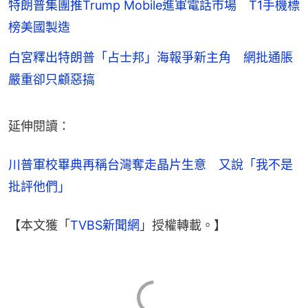
特朗普集團推Trump Mobile進軍電話市場 T1手機標
榜美國製造
白宮釋出特朗普「占士邦」海報爭新主角 網批通脹
嚴重卻只顧惡搞
延伸閱讀：
川普軍校畢典再稱台灣奪走晶片生意　又說「我不是
批評他們」
【本文獲「
TVBS新聞網
」授權轉載。】