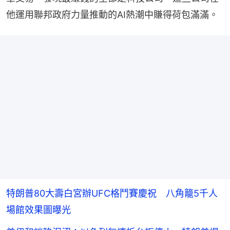
他運用聯邦政府力量推動的AI熱潮中賺得荷包滿滿。
特朗普80大壽白宮辦UFC格鬥賽慶祝 八角籠5千人
場館效果圖曝光