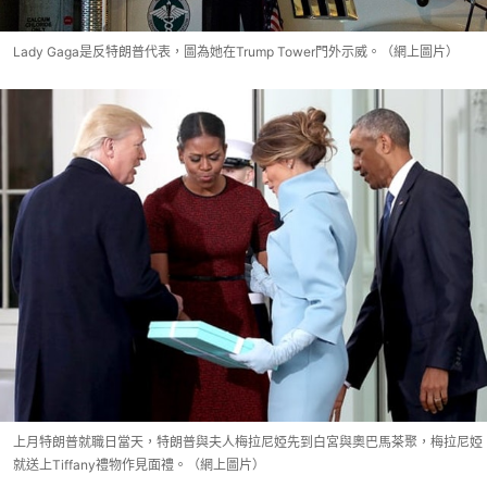
Lady Gaga是反特朗普代表，圖為她在Trump Tower門外示威。（網上圖片）
上月特朗普就職日當天，特朗普與夫人梅拉尼婭先到白宮與奧巴馬茶聚，梅拉尼婭
就送上Tiffany禮物作見面禮。（網上圖片）