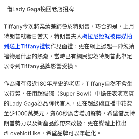
  借Lady Gaga挽回老店招牌
Tiffany今次將業績差歸咎於特朗普，巧合的是，上月
特朗普就職日當天，特朗普夫人
梅拉尼婭就被傳媒拍
到送上Tiffany禮物
作見面禮，更在網上掀起一陣競猜
禮物是什麼的熱潮，當時已有網民認為特朗普此舉足
以令到Tiffany品牌影響受損。
作為擁有接近180年歷史的老店，Tiffany自然不會坐
以待斃，任用超級碗（Super Bowl）中擔任表演嘉賓
的Lady Gaga為品牌代言人，更在超級碗直播中花費
至少1000萬美元，賣60秒廣告增加聲勢，希望借反特
朗普勢力以及新產品線帶來改變，更在媒體上推出
#LoveNotLike，希望品牌可以年輕化。