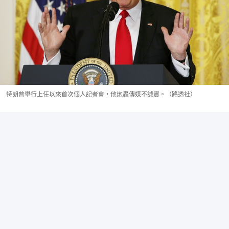
特朗普舉行上任以來首次個人記者會，他炮轟傳媒不誠實。（路透社）