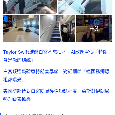
+
3
Taylor Swift結婚白宮不忘抽水 AI改圖宣傳「特朗
普是你的總統」
白宮疑遭竊聽惹特朗普暴怒 對話細節「連國務卿爆
粗都曝光」
美國防部傳對白宮隱瞞導彈短缺程度 萬斯對伊朗局
勢升級表擔憂