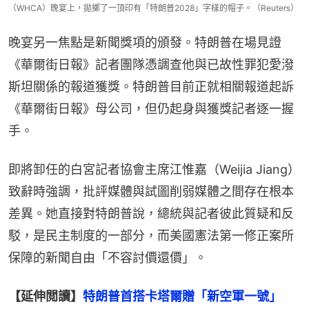
（WHCA）晚宴上，拋擲了一頂印有「特朗普2028」字樣的帽子。（Reuters）
晚宴另一焦點是新聞獎項的頒發。特朗普在場見證
《華爾街日報》記者團隊憑調查他與已故性罪犯愛潑
斯坦關係的報道獲獎。特朗普目前正就相關報道起訴
《華爾街日報》母公司，但仍起身與獲獎記者逐一握
手。
即將卸任的白宮記者協會主席江惟嘉（Weijia Jiang）
致辭時強調，批評媒體與試圖削弱媒體之間存在根本
差異。她直接對特朗普說，總統與記者彼此質疑和反
駁，是民主制度的一部分，而美國憲法第一修正案所
保障的新聞自由「不容討價還價」。
【延伸閲讀】
特朗普首搭卡塔爾贈「新空軍一號」　