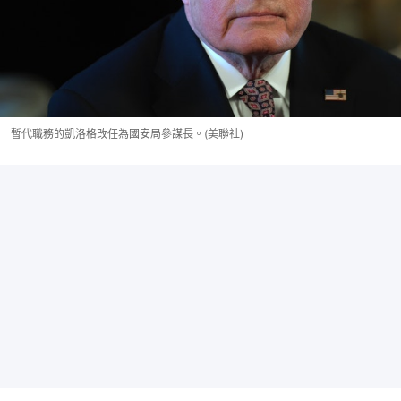
暫代職務的凱洛格改任為國安局參謀長。(美聯社)