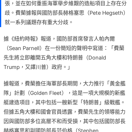
張，並在如何重振海軍舉步維艱的造船項目上存在分
歧。費蘭據報與國防部長赫格塞思（Pete Hegseth）
就一系列議題存有重大分歧。
據《紐約時報》報道，國防部首席發言人帕內爾
（Sean Parnell）在一份簡短的聲明中寫道：「費蘭
先生將立即離開五角大樓和特朗普（Donald 
Trump，又譯川普）政府。」
據報道，費蘭擔任海軍部長期間，大力推行「黃金艦
隊」計劃（Golden Fleet），這是一項大規模的新艦
艇建造項目，其中包括一艘新型「特朗普」級戰艦。
但據五角大樓和國會官員透露，費蘭先生的領導能力
因與國防部多位高層不和而受損，其中包括國防部長
赫格塞思和副國防部長范伯格（Stephen 