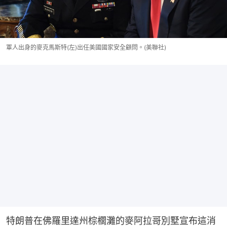
軍人出身的麥克馬斯特(左)出任美國國家安全顧問。(美聯社)
特朗普在佛羅里達州棕櫚灘的麥阿拉哥別墅宣布這消