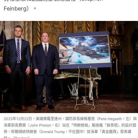
Feinberg）。
2025年12月22日，美國佛羅里達州，國防部長赫格塞思（Pete Hegseth，左）與
海軍部長費蘭（John Phelan，右）站在「特朗普級」驅逐艦「無畏號」的設計圖
旁，聆聽總統特朗普（Donald Trump，不在圖中）就海軍「黃金艦隊」發表講