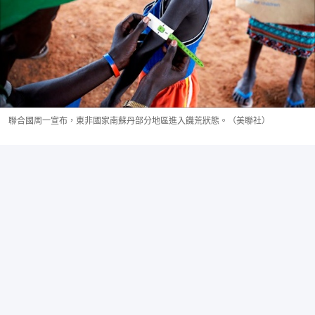
聯合國周一宣布，東非國家南蘇丹部分地區進入饑荒狀態。（美聯社）