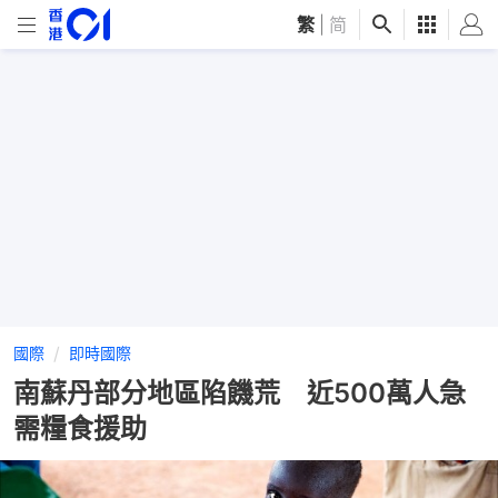
繁
|
简
國際
即時國際
南蘇丹部分地區陷饑荒 近500萬人急
需糧食援助