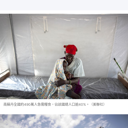
南蘇丹全國約490萬人急需糧食，佔該國總人口逾40%。（美聯社）