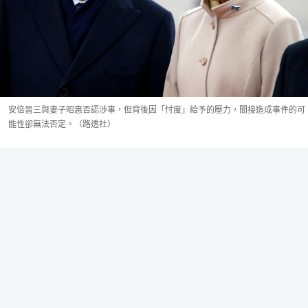
安倍晉三與妻子昭惠否認涉事，但背後因「忖度」給予的壓力，間接造成事件的可
能性卻無法否定。（路透社）