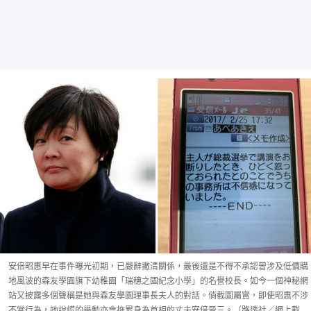
安倍昭惠早在事件曝光初期，已嚴辭撇清關係，最後還是不得不承認曾涉及低價購
地風波的森友學園旗下幼稚園「瑞穗之國紀念小學」的名譽校長。如今一個神秘網
站又披露多個聲稱是她與森友學園理事長夫人的對話。倘截圖屬實，即使昭惠不涉
不當行為，她說謊的舉動亦會拖累身為首相的丈夫安倍晉三。（路透社／網上截