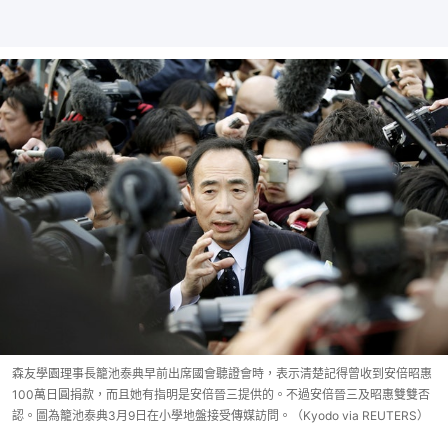
森友學園理事長籠池泰典早前出席國會聽證會時，表示清楚記得曾收到安倍昭惠
100萬日圓捐款，而且她有指明是安倍晉三提供的。不過安倍晉三及昭惠雙雙否
認。圖為籠池泰典3月9日在小學地盤接受傳媒訪問。（Kyodo via REUTERS）