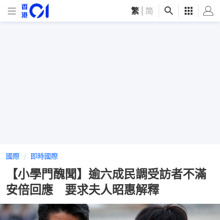
繁
|
简
國際
即時國際
【小學門醜聞】逾六成民調受訪者不滿
安倍回應 要求夫人昭惠解釋