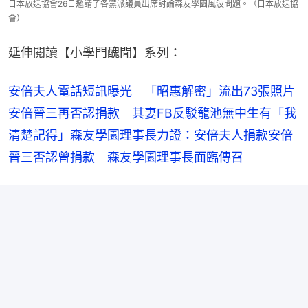
日本放送協會26日邀請了各黨派議員出席討論森友學園風波問題。（日本放送協
會）
延伸閱讀【小學門醜聞】系列：
安倍夫人電話短訊曝光　「昭惠解密」流出73張照片
安倍晉三再否認捐款　其妻FB反駁籠池無中生有
「我
清楚記得」森友學園理事長力證：安倍夫人捐款
安倍
晉三否認曾捐款　森友學園理事長面臨傳召