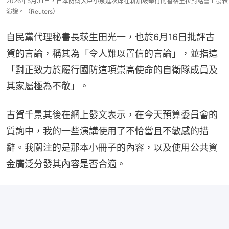
2026年5月31日，日本防衛大臣小泉進次郎在新加坡舉行的香格里拉對話會上發表
演說。（Reuters）
自民黨代理秘書長萩生田光一，也於6月16日批評古
賀的言論，稱其為「令人難以置信的言論」，並指這
「對正致力於履行國防這項崇高使命的自衛隊成員及
其家屬極為不敬」。
古賀千景其後在網上發文表示，在今天預算委員會的
質詢中，我的一些演講使用了不恰當且不敏感的措
辭。我關注的是那本小冊子的內容，以及使用公共資
金廣泛分發其內容是否合適。