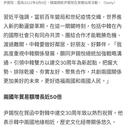
尹錫悅：圖為2022年6月6日，韓國總統尹錫悅在首爾出席活動。（Getty）
習近平強調，當前百年變局和世紀疫情交織，世界進
入新的動盪變革期，在這一關鍵時刻，包括中韓在內
的國際社會只有同舟共濟、團結合作才能戰勝危機、
渡過難關，中韓要做好鄰居、好朋友、好夥伴，「我
高度重視中韓關係發展，願同尹錫悅總統加強戰略溝
通，引領中韓雙方以建交30周年為新起點，把握大
勢、排除乾擾、夯實友好、聚焦合作，共創兩國關係
更加美好的未來，更好造福兩國和兩國人民。」
兩國年貿易額增長近50倍
尹錫悅在賀函中對韓中建交30周年致以熱烈祝賀。他
表示韓中兩國地緣相近，歷史文化紐帶關係悠久，