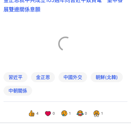
金正恩就中共成立105週年向習近平致賀電 重申發
展雙邊關係意願
習近平
金正恩
中國外交
朝鮮(北韓)
中朝關係
4
0
1
0
1