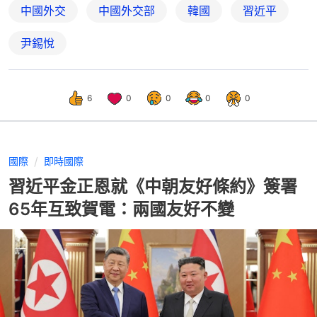
中國外交
中國外交部
韓國
習近平
尹錫悅
6
0
0
0
0
國際
即時國際
習近平金正恩就《中朝友好條約》簽署
65年互致賀電：兩國友好不變