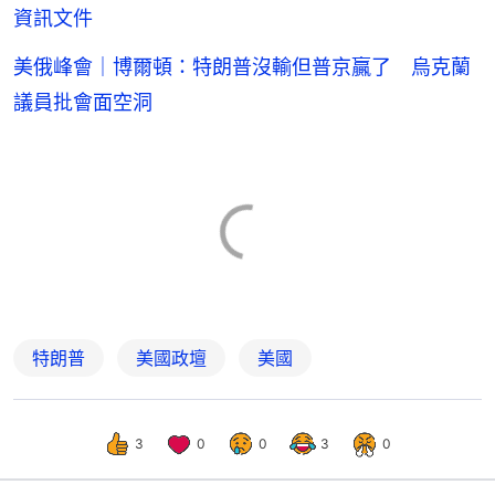
資訊文件
美俄峰會｜博爾頓：特朗普沒輸但普京贏了 烏克蘭
議員批會面空洞
特朗普
美國政壇
美國
3
0
0
3
0