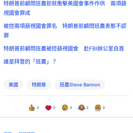
特朗普前顧問班農拒就衝擊美國會事件作供 兩項藐
視國會罪成
被控兩項藐視國會罪名 特朗普前顧問班農表態不認
罪
特朗普前顧問班農被控藐視國會 赴FBI辦公室自首
誰是拜登的「班農」？
美國
特朗普
班農Steve Bannon
3
0
0
2
0