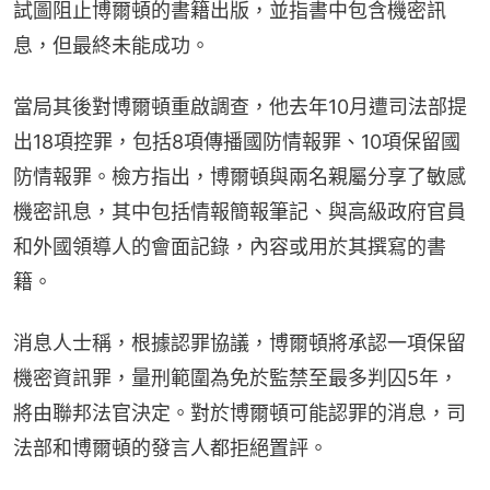
試圖阻止博爾頓的書籍出版，並指書中包含機密訊
息，但最終未能成功。
當局其後對博爾頓重啟調查，他去年10月遭司法部提
出18項控罪，包括8項傳播國防情報罪、10項保留國
防情報罪。檢方指出，博爾頓與兩名親屬分享了敏感
機密訊息，其中包括情報簡報筆記、與高級政府官員
和外國領導人的會面記錄，內容或用於其撰寫的書
籍。
消息人士稱，根據認罪協議，博爾頓將承認一項保留
機密資訊罪，量刑範圍為免於監禁至最多判囚5年，
將由聯邦法官決定。對於博爾頓可能認罪的消息，司
法部和博爾頓的發言人都拒絕置評。