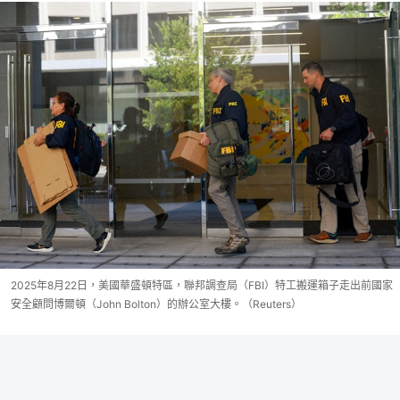
2025年8月22日，美國華盛頓特區，聯邦調查局（FBI）特工搬運箱子走出前國家
安全顧問博爾頓（John Bolton）的辦公室大樓。（Reuters）