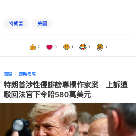
特朗普
美國
7
0
1
3
0
國際
即時國際
特朗普涉性侵誹謗專欄作家案 上訴遭
駁回法官下令賠580萬美元