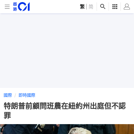
繁
|
简
國際
即時國際
特朗普前顧問班農在紐約州出庭但不認
罪