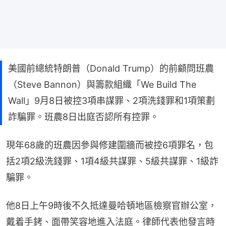
美國前總統特朗普（Donald Trump）的前顧問班農
（Steve Bannon）與籌款組織「We Build The
Wall」9月8日被控3項串謀罪、2項洗錢罪和1項策劃
詐騙罪。班農8日出庭否認所有控罪。
現年68歲的班農因參與修建圍牆而被控6項罪名，包
括2項2級洗錢罪、1項4級共謀罪、5級共謀罪、1級詐
騙罪。
他8日上午9時後不久抵達曼哈頓地區檢察官辦公室，
戴着手銬、面帶笑容地進入法庭。律師代表他發言時