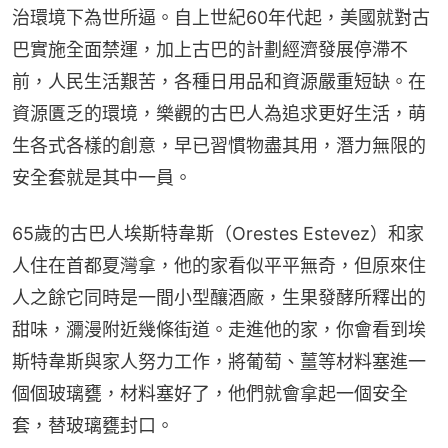
治環境下為世所逼。自上世紀60年代起，美國就對古
巴實施全面禁運，加上古巴的計劃經濟發展停滯不
前，人民生活艱苦，各種日用品和資源嚴重短缺。在
資源匱乏的環境，樂觀的古巴人為追求更好生活，萌
生各式各樣的創意，早已習慣物盡其用，潛力無限的
安全套就是其中一員。
65歲的古巴人埃斯特韋斯（Orestes Estevez）和家
人住在首都夏灣拿，他的家看似平平無奇，但原來住
人之餘它同時是一間小型釀酒廠，生果發酵所釋出的
甜味，瀰漫附近幾條街道。走進他的家，你會看到埃
斯特韋斯與家人努力工作，將葡萄、薑等材料塞進一
個個玻璃甕，材料塞好了，他們就會拿起一個安全
套，替玻璃甕封口。