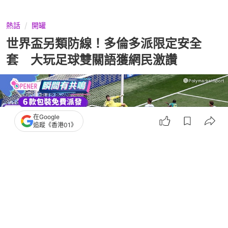
熱話
開罐
世界盃另類防線！多倫多派限定安全
套 大玩足球雙關語獲網民激讚
在Google
追蹤《香港01》
撰文：
奶茶妹
出版：
2026-07-02 17:00
更新：
2026-07-02 18:32