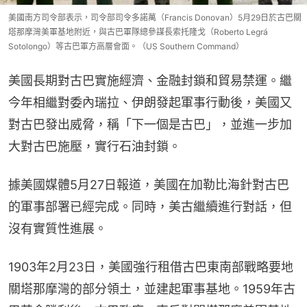
美國南方司令部表示，司令部司令多諾萬（Francis Donovan）5月29日於古巴關
塔那摩灣美軍基地附近，與古巴軍隊總參謀長索托隆戈（Roberto Legrá
Sotolongo）等古巴軍方高層會面。（US Southern Command）
美國長期對古巴實施經濟、金融封鎖和貿易禁運。繼
今年相繼對委內瑞拉、伊朗發起軍事行動後，美國又
對古巴發出威脅，稱「下一個是古巴」，並進一步加
大對古巴施壓，實行石油封鎖。
據美國媒體5月27日報道，美國在加勒比海針對古巴
的軍事部署已經完成。同時，美古繼續進行對話，但
沒有實質性進展。
1903年2月23日，美國強行租借古巴東南部戰略要地
關塔那摩灣的部分領土，並建起軍事基地。1959年古