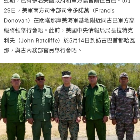
近期，已有多名美國政府和軍方高官前往古巴。5月
29日，美軍南方司令部司令多諾萬（Francis 
Donovan）在關塔那摩美海軍基地附近同古巴軍方高
級將領舉行會晤。此前，美國中央情報局局長拉特克
利夫（John Ratcliffe）於5月14日到訪古巴首都哈瓦
那，與古內務部官員舉行會晤。