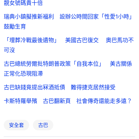
靚女號碼貴十倍
瑞典小鎮擬推新福利 設辦公時間回家「性愛1小時」
鼓勵生育
「埋葬冷戰最後遺物」 美國古巴復交 奧巴馬功不
可沒
古巴總統勞爾批特朗普政策「自我本位」 美古關係
正常化恐現阻滯
古巴缺錢竟提出冧酒抵債 難得捷克居然接受
卡斯特羅舉殯 古巴翻新頁 社會傳奇還能走多遠？
安全套
古巴