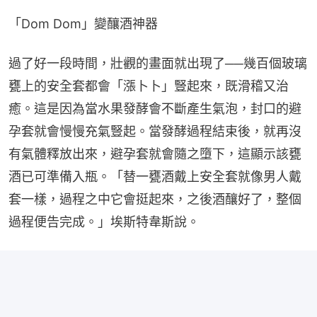
「Dom Dom」變釀酒神器
過了好一段時間，壯觀的畫面就出現了──幾百個玻璃
甕上的安全套都會「漲卜卜」豎起來，既滑稽又治
癒。這是因為當水果發酵會不斷產生氣泡，封口的避
孕套就會慢慢充氣豎起。當發酵過程結束後，就再沒
有氣體釋放出來，避孕套就會隨之墮下，這顯示該甕
酒已可準備入瓶。「替一甕酒戴上安全套就像男人戴
套一樣，過程之中它會挺起來，之後酒釀好了，整個
過程便告完成。」埃斯特韋斯說。