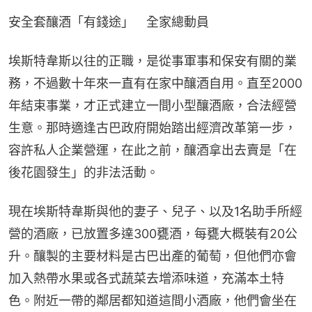
安全套釀酒「有錢途」　全家總動員
埃斯特韋斯以往的正職，是從事軍事和保安有關的業
務，不過數十年來一直有在家中釀酒自用。直至2000
年結束事業，才正式建立一間小型釀酒廠，合法經營
生意。那時適逢古巴政府開始踏出經濟改革第一步，
容許私人企業營運，在此之前，釀酒拿出去賣是「在
後花園發生」的非法活動。
現在埃斯特韋斯與他的妻子、兒子、以及1名助手所經
營的酒廠，已放置多達300甕酒，每甕大概裝有20公
升。釀製的主要材料是古巴出產的葡萄，但他們亦會
加入熱帶水果或各式蔬菜去增添味道，充滿本土特
色。附近一帶的鄰居都知道這間小酒廠，他們會坐在