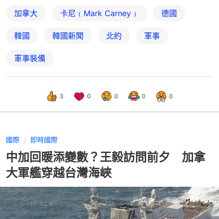
加拿大
卡尼﹙Mark Carney﹚
德國
韓國
韓國新聞
北約
軍事
軍事裝備
3
0
0
0
0
國際
即時國際
中加回暖添變數？王毅訪問前夕 加拿
大軍艦穿越台灣海峽