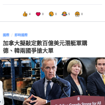
4
0
0
5
0
國際
即時國際
加拿大擬敲定數百億美元潛艇軍購
德、韓兩國爭搶大單