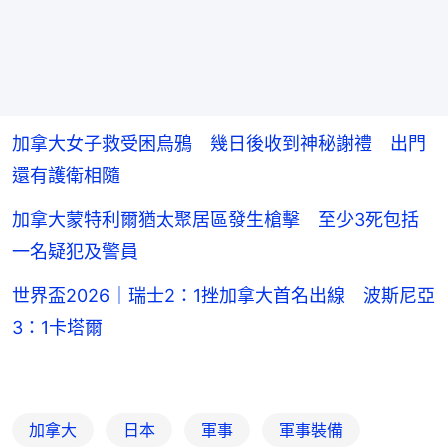
加拿大女子救受困烏鴉 幾日後收到神秘謝禮 出門
還有護衛相隨
加拿大蒙特利爾猶太聚居區發生槍擊 至少3死包括
一名疑犯及警員
世界盃2026｜瑞士2：1挫加拿大首名出線 波斯尼亞
3：1卡塔爾
加拿大
日本
軍事
軍事裝備