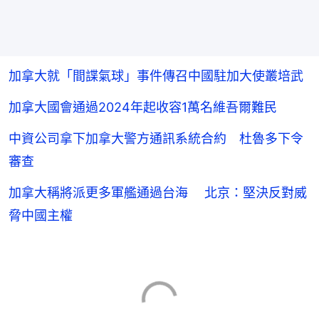
加拿大就「間諜氣球」事件傳召中國駐加大使叢培武
加拿大國會通過2024年起收容1萬名維吾爾難民
中資公司拿下加拿大警方通訊系統合約 杜魯多下令
審查
加拿大稱將派更多軍艦通過台海 北京：堅決反對威
脅中國主權