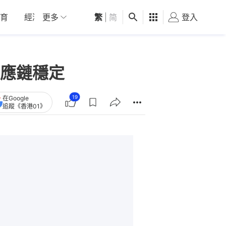
育
經濟
更多
01深圳
繁
觀點
|
简
健康
好食玩飛
登入
女
應鏈穩定
19
在Google
追蹤《香港01》