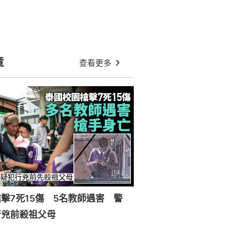
章
查看更多
擊7死15傷 5名教師遇害 警
行兇前殺祖父母