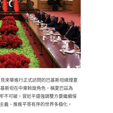
會見來華進行正式訪問的巴基斯坦總理夏
，讚揚巴基斯坦在中東斡旋角色，稱夏巴茲為
牢不可破。習近平還強調雙方要繼續保
主義、推進平等有序的世界多極化。