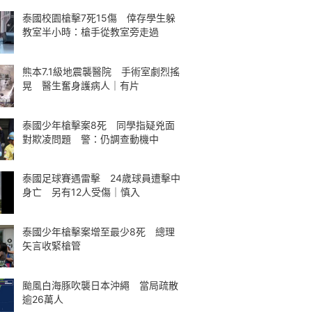
泰國校園槍擊7死15傷 倖存學生躲
教室半小時：槍手從教室旁走過
熊本7.1級地震襲醫院 手術室劇烈搖
晃 醫生奮身護病人｜有片
泰國少年槍擊案8死 同學指疑兇面
對欺凌問題 警：仍調查動機中
泰國足球賽遇雷擊 24歲球員遭擊中
身亡 另有12人受傷｜慎入
泰國少年槍擊案增至最少8死 總理
矢言收緊槍管
颱風白海豚吹襲日本沖繩 當局疏散
逾26萬人