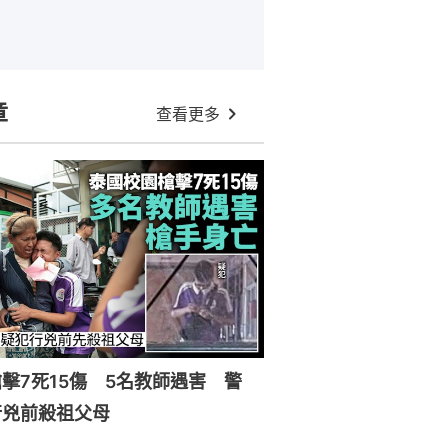
章
查看更多
擊7死15傷 5名教師遇害 警
行兇前殺祖父母