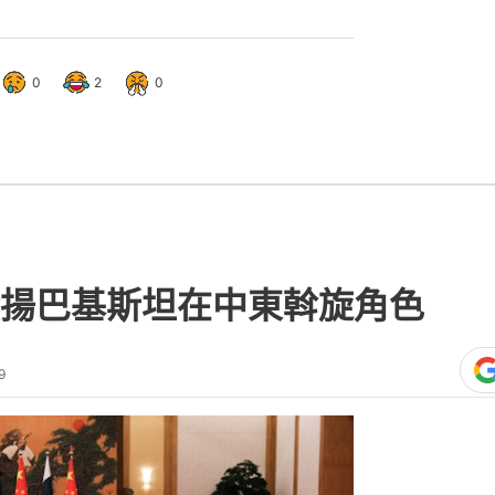
0
2
0
揚巴基斯坦在中東斡旋角色
9