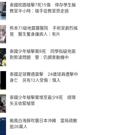
泰國校園槍擊7死15傷 倖存學生躲
教室半小時：槍手從教室旁走過
熊本7.1級地震襲醫院 手術室劇烈搖
晃 醫生奮身護病人｜有片
泰國少年槍擊案8死 同學指疑兇面
對欺凌問題 警：仍調查動機中
泰國足球賽遇雷擊 24歲球員遭擊中
身亡 另有12人受傷｜慎入
泰國少年槍擊案增至最少8死 總理
矢言收緊槍管
颱風白海豚吹襲日本沖繩 當局疏散
逾26萬人