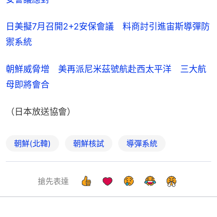
日美擬7月召開2+2安保會議　料商討引進宙斯導彈防
禦系統
朝鮮威脅增　美再派尼米茲號航赴西太平洋　三大航
母即將會合
（日本放送協會）
朝鮮(北韓)
朝鮮核試
導彈系統
搶先表達