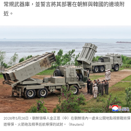
常規武器庫，並誓言將其部署在朝鮮與韓國的邊境附
近。
2026年5月26日，朝鮮領導人金正恩（中）在朝鮮境內一處未公開地點視察戰術彈
道導彈、火箭砲及精準巡航導彈的試射。（Reuters）