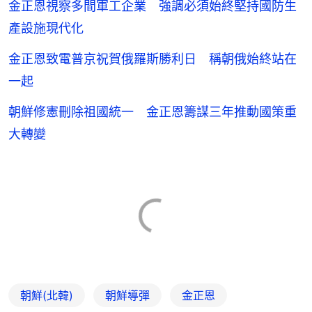
金正恩視察多間軍工企業 強調必須始終堅持國防生
產設施現代化
金正恩致電普京祝賀俄羅斯勝利日 稱朝俄始終站在
一起
朝鮮修憲刪除祖國統一 金正恩籌謀三年推動國策重
大轉變
朝鮮(北韓)
朝鮮導彈
金正恩