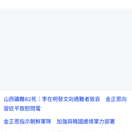
山西礦難82死｜李在明發文向遇難者致哀 金正恩向
習近平致慰問電
金正恩指示朝鮮軍隊 加強與韓國邊境軍力部署