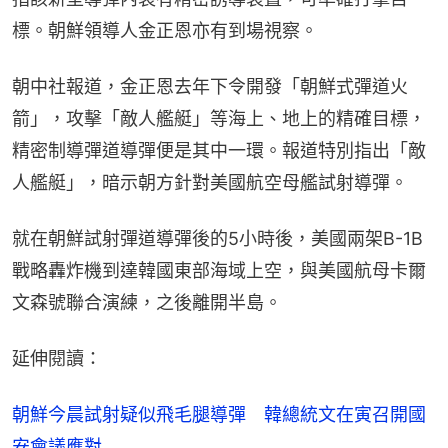
標。朝鮮領導人金正恩亦有到場視察。
朝中社報道，金正恩去年下令開發「朝鮮式彈道火
箭」，攻擊「敵人艦艇」等海上、地上的精確目標，
精密制導彈道導彈便是其中一環。報道特別指出「敵
人艦艇」，暗示朝方針對美國航空母艦試射導彈。
就在朝鮮試射彈道導彈後的5小時後，美國兩架B-1B
戰略轟炸機到達韓國東部海域上空，與美國航母卡爾
文森號聯合演練，之後離開半島。
延伸閱讀：
朝鮮今晨試射疑似飛毛腿導彈　韓總統文在寅召開國
安會議應對