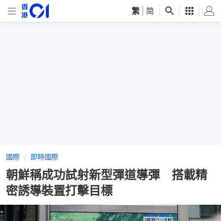
繁
|
简
國際
即時國際
朝鮮稱成功試射新型彈道導彈 搭載精
密誘導裝置打擊目標