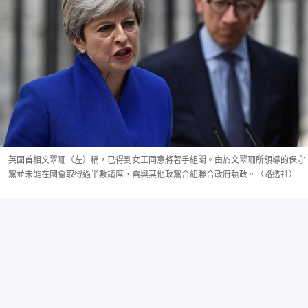
英國首相文翠珊（左）稱，已得到女王同意將著手組閣。由於文翠珊所領導的保守
黨並未能在國會取得過半數議席，需與其他政黨合組聯合政府執政。（路透社）