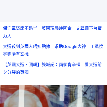
保守黨議席不過半 英國現懸峙國會 文翠珊下台壓
力大
大選殺到英國人唔知點揀 求助Google大神 工黨搜
尋完勝有玄機
【英國大選．圖輯】雙城記：兩個肯辛頓 看大選前
夕分裂的英國