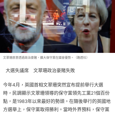
文翠珊原意透過政治豪賭，擴大保守黨在國會優勢。（路透社）
  大選失議席　文翠珊政治豪賭失敗
今年4月，英國首相文翠珊突然宣布提前舉行大選
時，民調顯示文翠珊領導的保守黨領先工黨21個百份
點，是1983年以來最好的勢頭。在隨後舉行的英國地
方選舉上，保守黨取得勝利。當時外界預料，保守黨