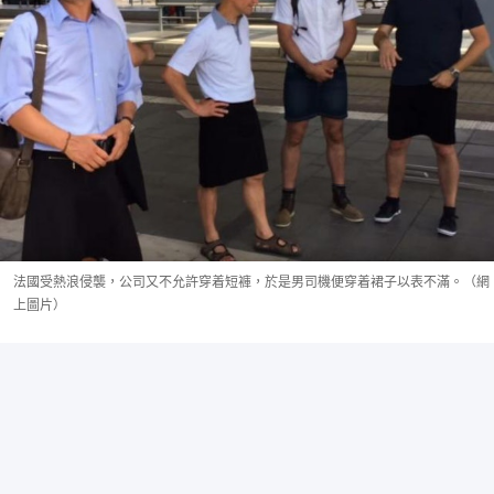
法國受熱浪侵襲，公司又不允許穿着短褲，於是男司機便穿着裙子以表不滿。（網
上圖片）