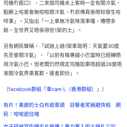
司機冇粗口），二來個司機未上客時一定有開冷氣，
點解上咗客會無啦啦熄冷氣，冇前傳真係唔知發生咗
咩事」，又指出「一上車無冷氣咪落車囉，嘈嚟多
餘，全世界又唔係得佢1架的士」。
另有網民聲稱，「試過上過1架車寫明：天氣要30度
先至會開冷氣」、「以前有條專線小巴當時已經轉晒
用冷氣小巴，但老闆仍然規定司機如果唔超過28度唔
准開冷氣畀乘客歎，違者即炒」。
（
facebook群組「車cam L（香港群組）」
）
有片！東廊的士白布遮車頭 目擊者笑稱避快相 網
民：咁啱遮住啫
女子疑被當街擄走片瘋傳！暴力塞入的士掙扎尖叫