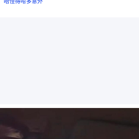
唔怪得咁多意外