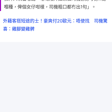
嗰種，俾個女仔咁樣，司機粗口都冇出1句」。
外籍客搭短途的士！豪爽付20歐元：唔使找 司機驚
喜：雞腳變雞髀