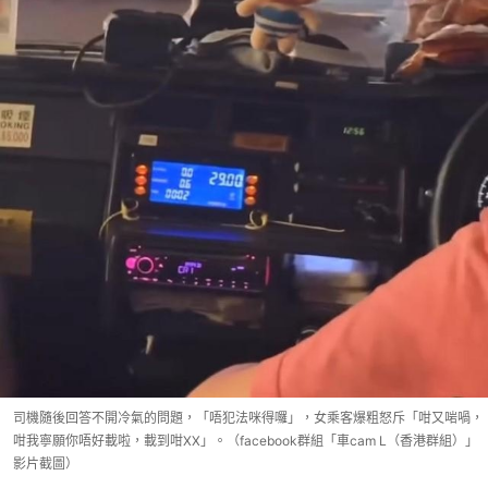
司機隨後回答不開冷氣的問題，「唔犯法咪得囉」，女乘客爆粗怒斥「咁又啱喎，
咁我寧願你唔好載啦，載到咁XX」。（facebook群組「車cam L（香港群組）」
影片截圖）