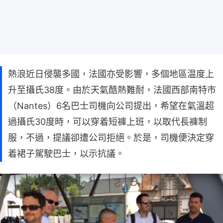
熱浪近日侵襲多國，法國亦受影響，多個地區温度上
升至攝氏38度。由於天氣酷熱難耐，法國西部南特市
（Nantes）6名巴士司機向公司提出，希望在氣溫超
過攝氏30度時，可以穿着短褲上班，以取代長褲制
服，不過，提議卻遭公司拒絕。於是，司機便決定穿
着裙子駕駛巴士，以示抗議。