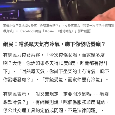
司機小聲平靜地問女乘客「你落車未呀？」，女乘客直言「我第一次搭的士搭到咁
囉真係」。（facebook群組「車cam L（香港群組）」影片截圖）
網民：咁熱嘅天氣冇冷氣，睇下你發唔發癲？
有網民力撐女乘客，「今次撐條女喎，而家幾多度
啊？大佬，你話如果冬天得10度8度，唔開都有得計
下」、「咁熱嘅天氣，你試下坐架的士冇冷氣，睇下
你發唔發癲？」、「畀錢受氣，而家仲要冇冷氣」。
有網民表示，「咁又無規定一定要開冷氣喎⋯⋯雞腳
想歎冷氣？」，有網民則說「呢個係服務態度問題，
係公共交通工具約定俗成問題，不是法律問題」、