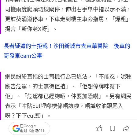
司機兩度爬頭切線閘停，伸出右手舉中指以示不滿，
更於葵涌道停車，下車走到樓主車旁指罵，「爆粗」
揚言「斬你老X呀」。
長者疑遭的士拒載！沙田新城市去東華醫院 後車的
哥發車cam公審
網民紛紛直指的士司機行為已違法，「不能忍，呢種
應告危駕，的士無得佢揸」、「佢想停牌咪幫下
佢」、「危駕都已經夠晒，仲要加恐嚇」。另有網民
表示「咁貼cut埋嚟梗係唔讓啦，唔識收油跟尾入
呀？下下cut頭」。
在Google
追蹤《香港01》