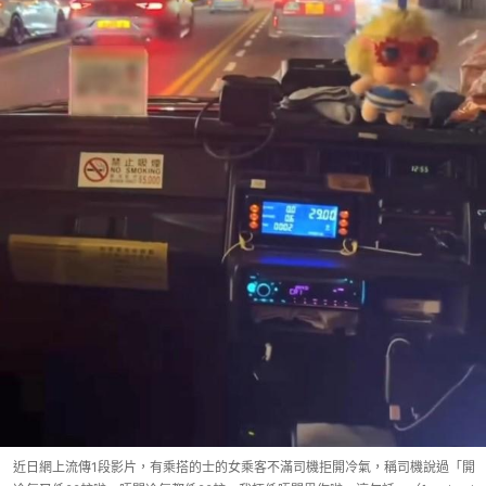
近日網上流傳1段影片，有乘搭的士的女乘客不滿司機拒開冷氣，稱司機說過「開