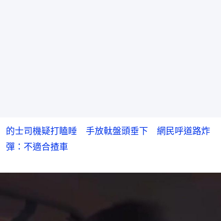
的士司機疑打瞌睡 手放軚盤頭垂下 網民呼道路炸
彈：不適合揸車