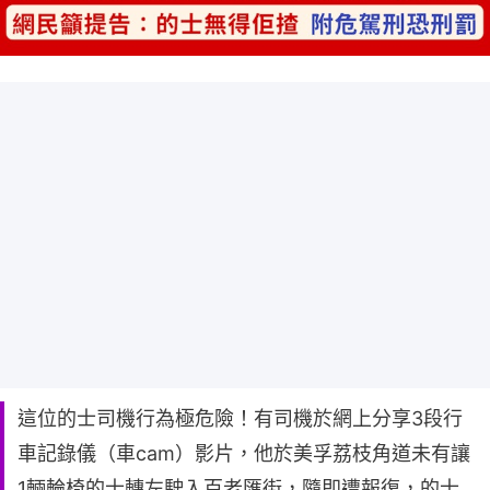
這位的士司機行為極危險！有司機於網上分享3段行
車記錄儀（車cam）影片，他於美孚荔枝角道未有讓
1輛輪椅的士轉左駛入百老匯街，隨即遭報復，的士