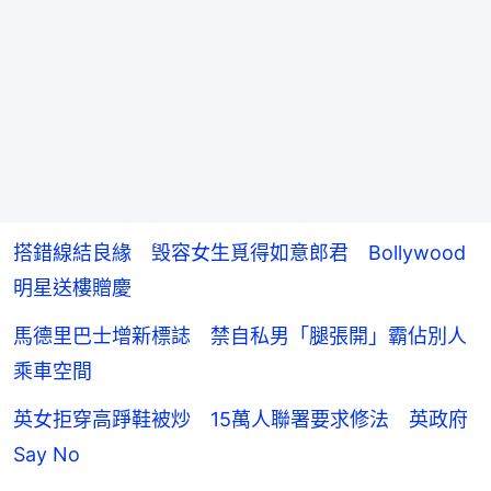
搭錯線結良緣 毁容女生覓得如意郎君 Bollywood
明星送樓贈慶
馬德里巴士增新標誌 禁自私男「腿張開」霸佔別人
乘車空間
英女拒穿高踭鞋被炒 15萬人聯署要求修法 英政府
Say No