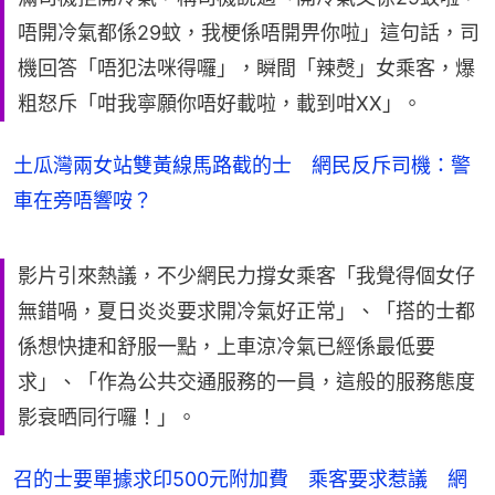
唔開冷氣都係29蚊，我梗係唔開畀你啦」這句話，司
機回答「唔犯法咪得囉」，瞬間「辣㷫」女乘客，爆
粗怒斥「咁我寧願你唔好載啦，載到咁XX」。
土瓜灣兩女站雙黃線馬路截的士 網民反斥司機：警
車在旁唔響咹？
影片引來熱議，不少網民力撐女乘客「我覺得個女仔
無錯喎，夏日炎炎要求開冷氣好正常」、「搭的士都
係想快捷和舒服一點，上車涼冷氣已經係最低要
求」、「作為公共交通服務的一員，這般的服務態度
影衰晒同行囉！」。
召的士要單據求印500元附加費 乘客要求惹議 網