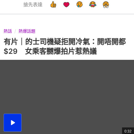
搶先表達
熱話
熱爆話題
有片｜的士司機疑拒開冷氣：開唔開都
$29 女乘客嬲爆拍片惹熱議
播
放
0:32
總
影