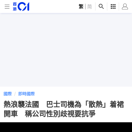
繁
|
简
國際
即時國際
熱浪襲法國 巴士司機為「散熱」着裙
開車 稱公司性別歧視要抗爭