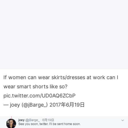
If women can wear skirts/dresses at work can I
wear smart shorts like so?
pic.twitter.com/UD0AQ6ZCbP
— joey (@jBarge_)
2017年6月19日