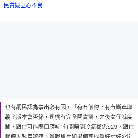
民質疑立心不良
也有網民認為事出必有因，「有冇前傳？有冇斷章取
義？版本會否係，司機冇完全閂實窗，之後女仔喺度
鬧，跟住可能隨口應咗1句開唔開冷氣都係$29，跟住
就俾人執着嚟講。喺呢段片如果個司機係好寸好X街