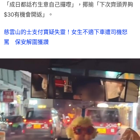
「成日都話冇生意自己攞嚟」，揶揄「下次齊頭畀夠
$30有機會開返」。
慈雲山的士支付寶疑失靈！女生不適下車遭司機怒
罵 保安解圍獲讚