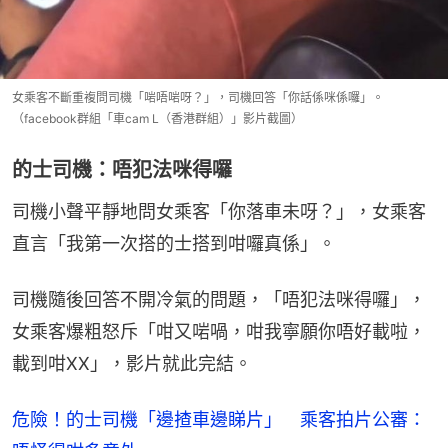
女乘客不斷重複問司機「啱唔啱呀？」，司機回答「你話係咪係囉」。
（facebook群組「車cam L（香港群組）」影片截圖）
的士司機：唔犯法咪得囉
司機小聲平靜地問女乘客「你落車未呀？」，女乘客
直言「我第一次搭的士搭到咁囉真係」。
司機隨後回答不開冷氣的問題，「唔犯法咪得囉」，
女乘客爆粗怒斥「咁又啱喎，咁我寧願你唔好載啦，
載到咁XX」，影片就此完結。
危險！的士司機「邊揸車邊睇片」 乘客拍片公審：