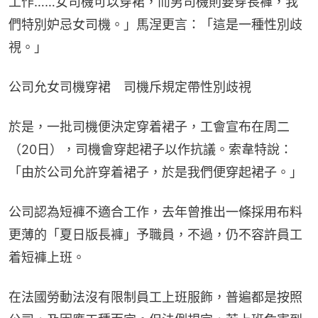
工作……女司機可以穿裙，而男司機則要穿長褲，我
們特別妒忌女司機。」馬涅更言：「這是一種性別歧
視。」
公司允女司機穿裙　司機斥規定帶性別歧視
於是，一批司機便決定穿着裙子，工會宣布在周二
（20日），司機會穿起裙子以作抗議。索韋特說：
「由於公司允許穿着裙子，於是我們便穿起裙子。」
公司認為短褲不適合工作，去年曾推出一條採用布料
更薄的「夏日版長褲」予職員，不過，仍不容許員工
着短褲上班。
在法國勞動法沒有限制員工上班服飾，普遍都是按照