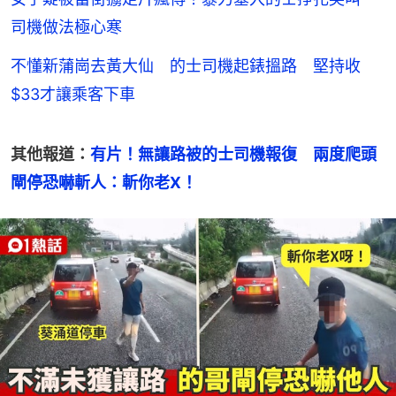
司機做法極心寒
不懂新蒲崗去黃大仙 的士司機起錶搵路 堅持收
$33才讓乘客下車
其他報道：
有片！無讓路被的士司機報復　兩度爬頭
閘停恐嚇斬人：斬你老X！