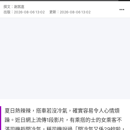
共
片
時
撰文：
謝茜嘉
間
出版：
2026-08-06 13:02
更新：
2026-08-06 13:02
夏日熱辣辣，搭車若沒冷氣，確實容易令人心情煩
躁。近日網上流傳1段影片，有乘搭的士的女乘客不
滿司機拒開冷氣，稱司機說過「開冷氣又係29蚊啦，