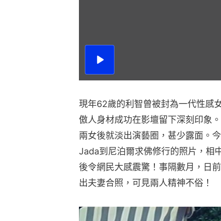
播
放
影
片
現年62歲的利智曾被封為一代性感
傲人身材成功在影壇留下深刻印象。
兩女後就淡出演藝圈，甚少露面。今
Jada到尼泊爾求佛修行的照片，
後令網民大感震驚！事隔數月，日前
出夫妻合照，可見兩人精神不俗！