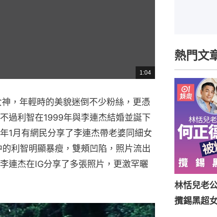
熱門文
1:04
總
共
時
間
女神，年輕時的美貌迷倒不少粉絲，更憑
不過利智在1999年與李連杰結婚並誕下
年1月有網民分享了李連杰帶老婆同細女
相中的利智明顯暴瘦，雙頰凹陷，照片流出
李連杰在IG分享了多張照片，更激罕曬
林恬兒老
攬錫黑超