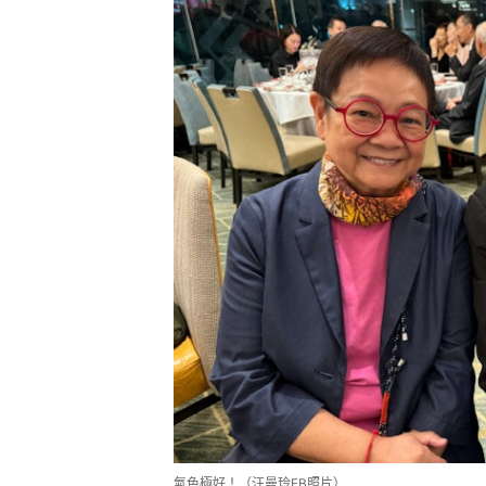
氣色極好！（汪曼玲FB照片）