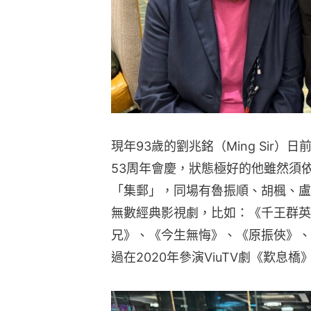
現年93歲的劉兆銘（Ming Sir
53周年會慶，狀態極好的他雖然須
「集郵」，同場有魯振順、胡楓、盧
無數經典影視劇，比如：《千王群英
兄》、《今生無悔》、《原振俠》、
過在2020年參演ViuTV劇《歎息