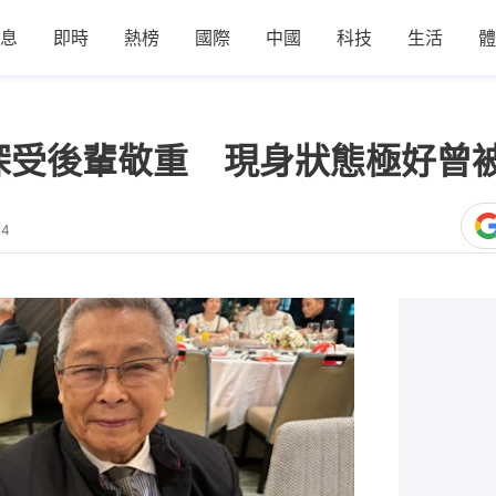
息
即時
熱榜
國際
中國
科技
生活
體
深受後輩敬重 現身狀態極好曾
04