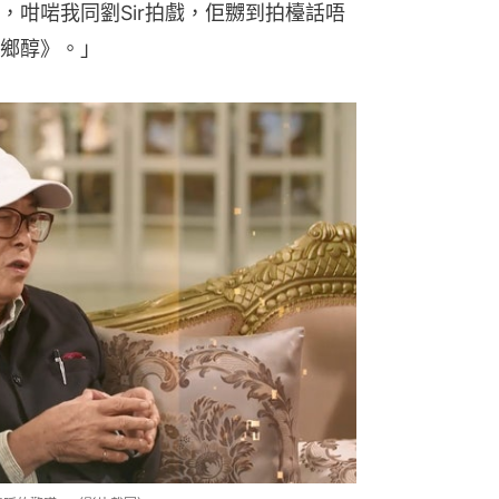
，咁啱我同劉Sir拍戲，佢嬲到拍檯話唔
鄉醇》。」