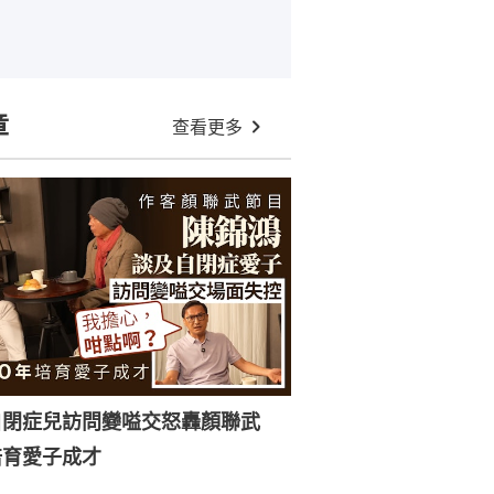
章
查看更多
自閉症兒訪問變嗌交怒轟顏聯武
培育愛子成才