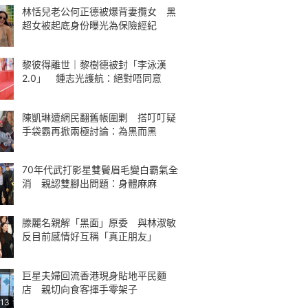
林恬兒老公何正德被爆背妻攬女 黑
超女被起底身份曝光為保險經紀
黎彼得離世｜黎樹德被封「李泳漢
2.0」 鍾志光護航：絕對唔同意
陳凱琳遭網民翻舊帳圍剿 搭叮叮疑
手袋霸再掀兩極討論：為黑而黑
70年代武打影星雙鬢眉毛變白霸氣全
消 親認雙腳出問題：身體麻麻
滕麗名親解「黑面」原委 與林淑敏
反目前感情好互稱「真正朋友」
巨星夫婦回流香港現身貼地平民麵
店 親切向食客揮手零架子
:13