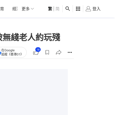
育
經濟
更多
01深圳
繁
觀點
|
简
健康
好食玩飛
登入
女
被無綫老人約玩殘
18
在Google
追蹤《香港01》