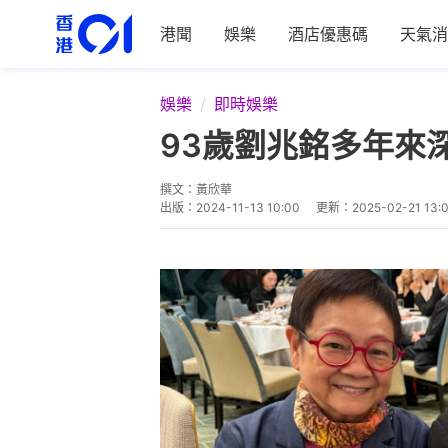
港聞
娛樂
酒店優惠碼
天氣消
娛樂
即時娛樂
93歲劉兆銘多年來
撰文：
黃欣華
出版：
2024-11-13 10:00
更新：
2025-02-21 13: