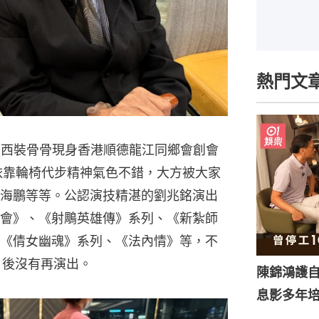
熱門文
）日前西裝骨骨現身香港順德龍江同鄉會創會
依靠輪椅代步精神氣色不錯，大方被大家
海鵬等等。公認演技精湛的劉兆銘演出
會》、《射鵰英雄傳》系列、《新紮師
《倩女幽魂》系列、《法內情》等，不
橋》後沒有再演出。
陳錦鴻護
息影多年