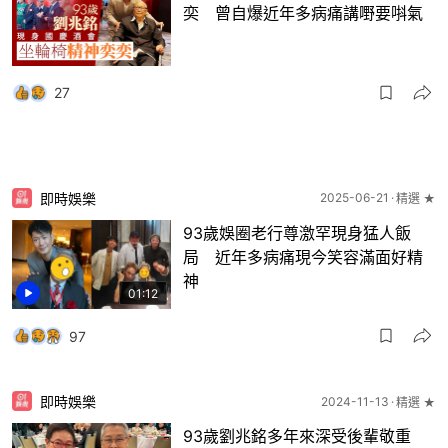
奕 曾自爆近年多病痛講嘢要唞氣
27
即時娛樂
2025-06-21
精選 ★
93歲娛圈老行尊激罕現身猛人飯
局 近年多病痛現今笑容滿面好精
神
01:12
97
即時娛樂
2024-11-13
精選 ★
93歲劉兆銘多年來深受後輩敬重