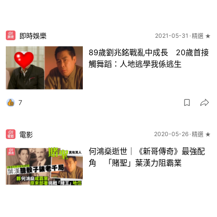
即時娛樂
2021-05-31
精選 ★
89歲劉兆銘戰亂中成長 20歲首接
觸舞蹈：人地逃學我係逃生
7
電影
2020-05-26
精選 ★
何鴻燊逝世｜《新哥傳奇》最強配
角 「賭聖」葉漢力阻霸業
13