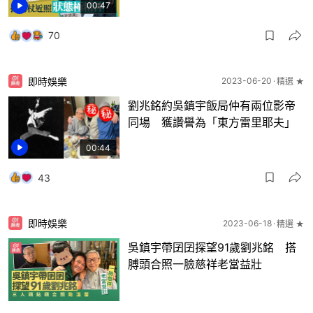
00:47
70
即時娛樂
2023-06-20
精選 ★
劉兆銘約吳鎮宇飯局仲有兩位影帝
同場 獲讚譽為「東方雷里耶夫」
00:44
43
即時娛樂
2023-06-18
精選 ★
吳鎮宇帶囝囝探望91歲劉兆銘 搭
膊頭合照一臉慈祥老當益壯