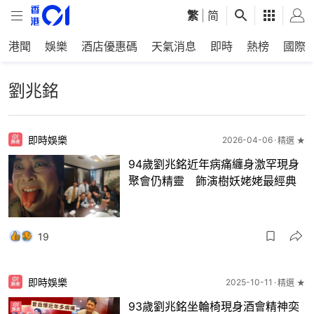
繁
|
简
港聞
娛樂
酒店優惠碼
天氣消息
即時
熱榜
國際
劉兆銘
即時娛樂
2026-04-06
精選 ★
94歲劉兆銘近年病痛纏身激罕現身
聚會仍精靈 飾演樹妖姥姥最經典
19
即時娛樂
2025-10-11
精選 ★
93歲劉兆銘坐輪椅現身酒會精神奕