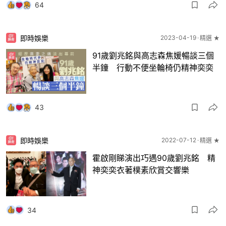
64
即時娛樂
2023-04-19
精選 ★
91歲劉兆銘與高志森焦媛暢談三個
半鐘 行動不便坐輪椅仍精神奕奕
43
即時娛樂
2022-07-12
精選 ★
霍啟剛睇演出巧遇90歲劉兆銘 精
神奕奕衣著樸素欣賞交響樂
34