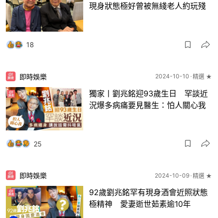
現身狀態極好曾被無綫老人約玩殘
18
即時娛樂
2024-10-10
精選 ★
獨家丨劉兆銘迎93歲生日 罕談近
況爆多病痛要見醫生：怕人關心我
25
即時娛樂
2024-10-09
精選 ★
92歲劉兆銘罕有現身酒會近照狀態
極精神 愛妻逝世茹素逾10年