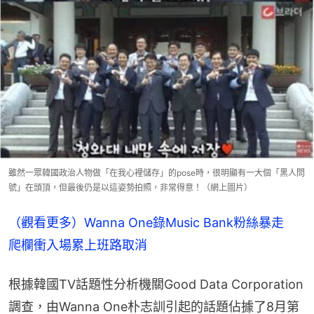
雖然一眾韓國政治人物做「在我心裡儲存」的pose時，很明顯有一大個「黑人問
號」在頭頂，但最後仍是以這姿勢拍照，非常得意！（網上圖片）
（觀看更多）Wanna One錄Music Bank粉絲暴走　
爬欄衝入場累上班路取消
根據韓國TV話題性分析機關Good Data Corporation
調查，由Wanna One朴志訓引起的話題佔據了8月第