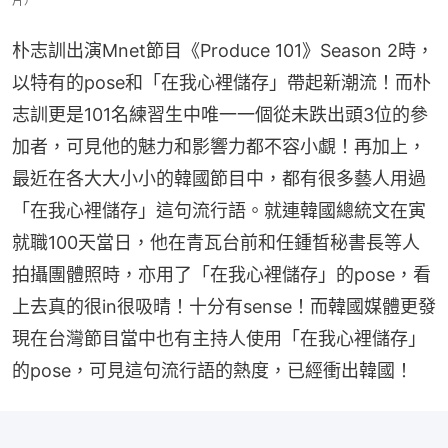
片）
朴志訓出演Mnet節目《Produce 101》Season 2時，
以特有的pose和「在我心裡儲存」帶起新潮流！而朴
志訓更是101名練習生中唯一一個從未跌出頭3位的參
加者，可見他的魅力和影響力都不容小覷！再加上，
最近在各大大小小的韓國節目中，都有很多藝人用過
「在我心裡儲存」這句流行語。就連韓國總統文在寅
就職100天當日，他在青瓦台前和任鍾晳秘書長等人
拍攝團體照時，亦用了「在我心裡儲存」的pose，看
上去真的很in很吸晴！十分有sense！而韓國媒體更發
現在台灣節目當中也有主持人使用「在我心裡儲存」
的pose，可見這句流行語的熱度，已經衝出韓國！