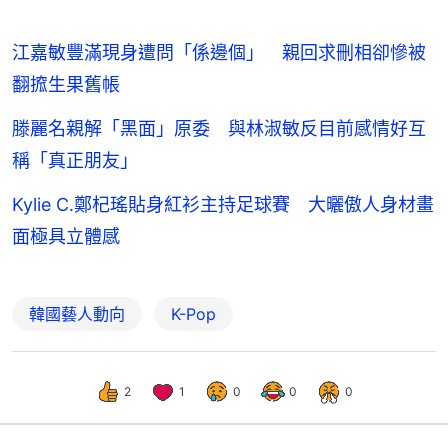
江嘉敏豐滿現身遭問「係邊個」 親回求刪相卻慘被
翻搲生果舊帳
滕麗名親解「黑面」原委 與林淑敏反目前感情好互
稱「真正朋友」
Kylie C.鄭杞瑤貼身紅衫主持足球賽 大曬傲人身材畫
面極具立體感
韓國藝人動向
K-Pop
2
1
0
0
0