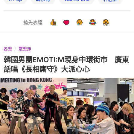
搶先表達
娛樂
眾樂迷
韓國男團EMOTI:M現身中環街市 廣東
話唱《長相廝守》大派心心