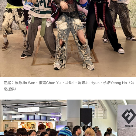
左起：振源Jin Won、攢燏Chan Yul、玲Rei、周玹Ju Hyun、永浩Yeong Ho（公
關提供）