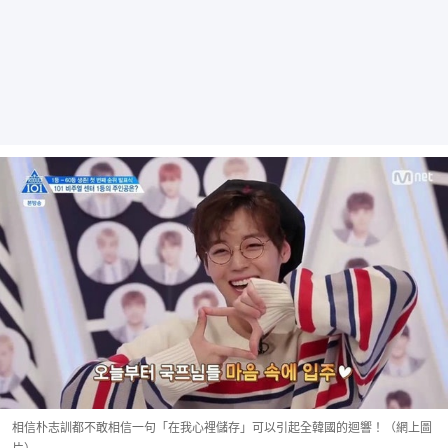
相信朴志訓都不敢相信一句「在我心裡儲存」可以引起全韓國的迴響！（網上圖