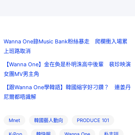
Wanna One錄Music Bank粉絲暴走 爬欄衝入場累
上班路取消
【Wanna One】金在奐是朴明洙高中後輩 裴珍映演
女團MV男主角
【跟Wanna One學韓語】韓國縮字好刁鑽？ 連姜丹
尼爾都唔識解
Mnet
韓國藝人動向
PRODUCE 101
K-Pop
韓快報
Wanna One
朴志訓