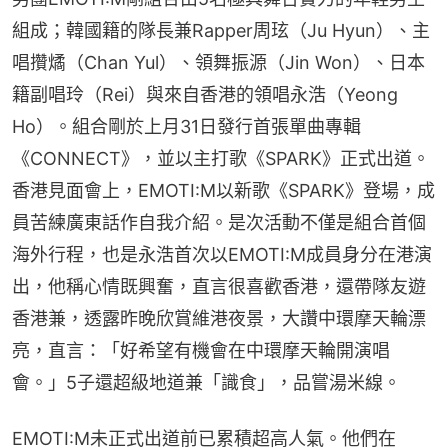
組成；韓國籍的隊長兼Rapper周玹（Ju Hyun）、主
唱攢燏（Chan Yul）、領舞振源（Jin Won）、日本
籍副唱玲（Rei）與來自香港的領唱永浩（Yeong 
Ho）。組合剛於上月31日發行首張單曲專輯
《CONNECT》，並以主打歌《SPARK》正式出道。
香港見面會上，EMOTI:M以新歌《SPARK》登場，成
員苦練廣東話作自我介紹。是次活動不僅是組合首個
海外行程，也是永浩首次以EMOTI:M成員身分在港演
出，他稱心情既興奮，直言很喜歡香港，還帶隊友遊
香港兼，透露昨晚欣賞維港夜景，大讚中環摩天輪漂
亮，直言：「好希望有機會在中環摩天輪開演唱
會。」5子還超級地道兼「識食」，品嘗湯米線。
EMOTI:M未正式出道前已累積超高人氣。他們在