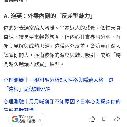
A. 泡芙：外柔內剛的「反差型魅力」
你的外表通常給人溫暖、平易近人的感覺，個性天真
單純，擅長帶來輕鬆氛圍，但內心其實界限分明，有
獨立見解與成熟思維，這種內外反差，會讓真正深入
認識你的人，逐漸被你的深度與魅力吸引，屬於「時
間越久越讓人欣賞」類型。
心理測驗｜一根羽毛分析5大性格與隱藏人格 選
「這根」是低調MVP
心理測驗｜月月喊窮卻不知原因？日本心測揭穿你的
隱形漏財習慣
在Google
追蹤《香港01》