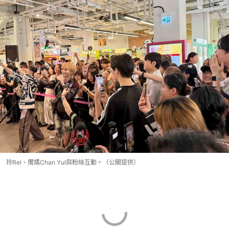
玲Rei、攢燏Chan Yul與粉絲互動。（公關提供）