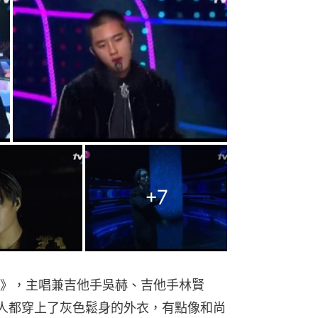
+
7
nli》，主唱兼吉他手吳赫、吉他手林賢
人都穿上了灰色鬆身的外衣，有點像和尚