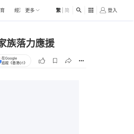
育
經濟
更多
01深圳
繁
觀點
|
简
健康
好食玩飛
登入
女
M家族落力應援
在Google
追蹤《香港01》