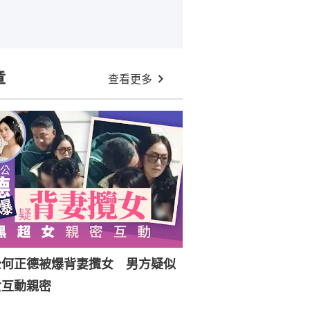
章
查看更多
公何正德被爆背妻攬女 男方疑似
女互動親密