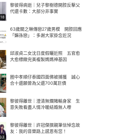
黎彼得病逝｜兒子黎樹德開腔反擊父
代還卡數：大部分非事實
:18
63歲關之琳傳戀27歲男模 開腔回應
「嫲孫戀」：多謝大家掛念近況
邱淑貞二女沈日度假曬近照 五官愈
大愈標緻完美複製媽媽神基因
圈中孝順仔泰國四面佛被捕獲 誠心
合十還願曾為父還700萬巨債
黎彼得離世｜澄清無爛賭輸身家 生
意失敗看盡人情冷暖結婚無人嚟
黎彼得離世｜許冠傑撰親筆信悼念故
友：我的音樂路上感恩有您！
:33