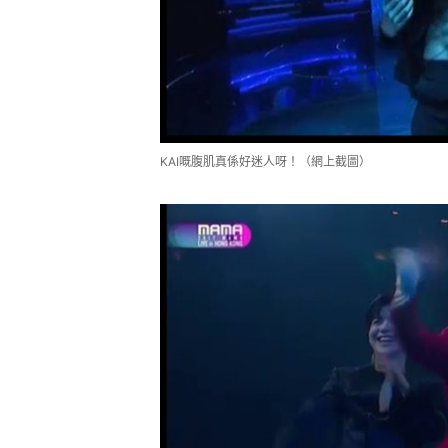
KAI嘅腹肌真係好迷人呀！（網上截圖）