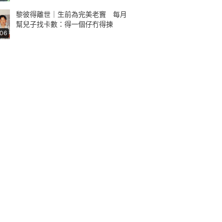
黎彼得離世｜生前為完美老竇 每月
幫兒子找卡數：得一個仔冇得揀
:06