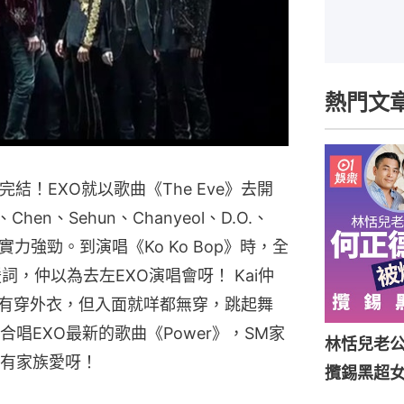
熱門文
去完結！EXO就以歌曲《The Eve》去開
hen、Sehun、Chanyeol、D.O.、
演唱，實力強勁。到演唱《Ko Ko Bop》時，全
援詞，仲以為去左EXO演唱會呀！ Kai仲
雖然Kai有穿外衣，但入面就咩都無穿，跳起舞
唱EXO最新的歌曲《Power》，SM家
林恬兒老
有家族愛呀！
攬錫黑超