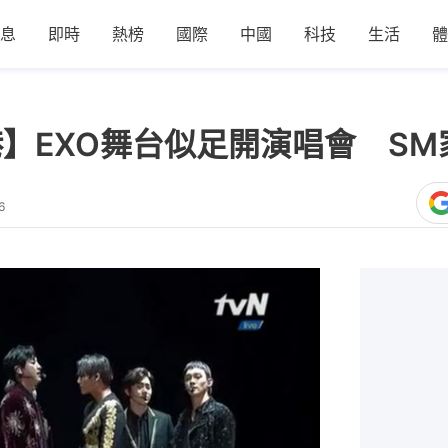
息
即時
熱榜
國際
中國
科技
生活
體
 香港】EXO舞台似足開演唱會 S
6