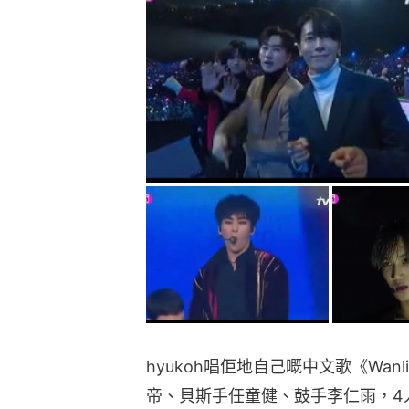
hyukoh唱佢地自己嘅中文歌《Wa
帝、貝斯手任童健、鼓手李仁雨，4