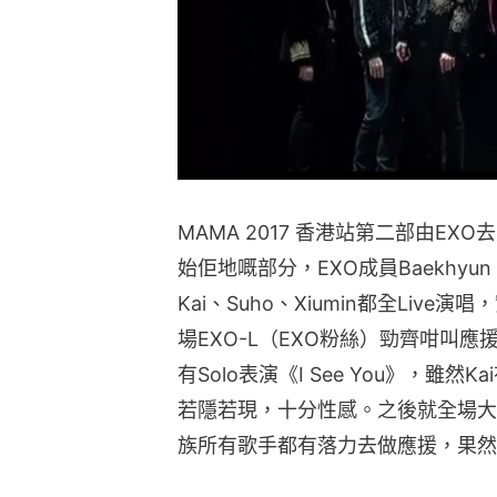
MAMA 2017 香港站第二部由EXO
始佢地嘅部分，EXO成員Baekhyun、C
Kai、Suho、Xiumin都全Live
場EXO-L（EXO粉絲）勁齊咁叫應
有Solo表演《I See You》，
若隱若現，十分性感。之後就全場大合
族所有歌手都有落力去做應援，果然