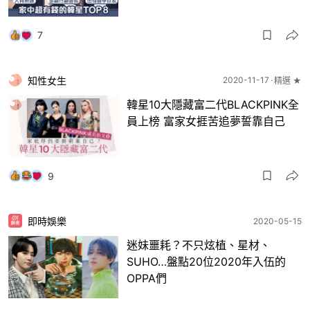
7
知性女生
2020-11-17
精選 ★
韓星10大隱藏富二代BLACKPINK全
員上榜 富家女捱苦追夢誓靠自己
9
即時娛樂
2020-05-15
迷妹噩耗？不只炫植、星材、
SUHO…盤點20位2020年入伍的
OPPA們