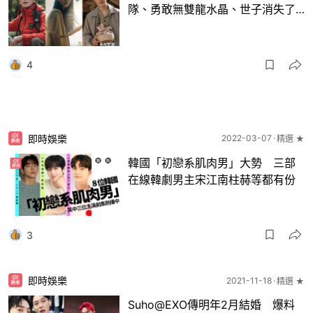
隊、勇敢無雙龍水晶、世子消失了…
4
即時娛樂
2022-03-07
精選 ★
韓國「初戀系肌肉男」大勢 三部
在線韓劇男主宋江南柱赫等都有份
3
即時娛樂
2021-11-18
精選 ★
Suho@EXO傳明年2月結婚 爆料