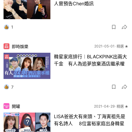
人曾預告Chen婚訊
1
即時娛樂
2021-05-01
精選 ★
韓星家底排行︱BLACKPINK出兩大
千金 有人為追夢放棄酒店繼承權
7
開罐
2021-04-29
精選 ★
LISA爸爸大有來頭、丁海寅祖先是
有名詩人 8位富裕家庭出身韓星