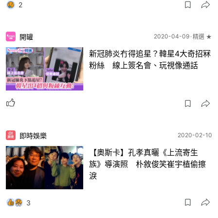
2
開罐
2020-04-09
精選 ★
新冠肺炎冇得追星？韓星4大奇招冧
粉絲 線上簽名會、玩視像通話
即時娛樂
2020-02-10
【奧斯卡】孔孝真曬《上流寄生
族》導演照 朴敘俊笑崔宇植偷擦
淚
3