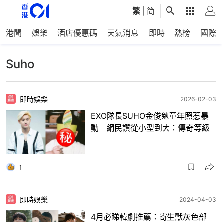
繁
|
简
港聞
娛樂
酒店優惠碼
天氣消息
即時
熱榜
國際
Suho
即時娛樂
2026-02-03
EXO隊長SUHO金俊勉童年照惹暴
動 網民讚從小型到大：傳奇等級
1
即時娛樂
2024-04-03
4月必睇韓劇推薦：寄生獸灰色部