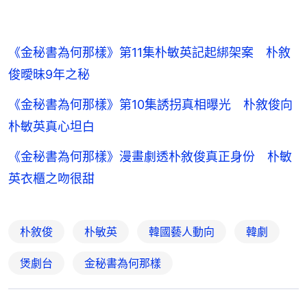
《金秘書為何那樣》第11集朴敏英記起綁架案 朴敘
俊曖昧9年之秘
《金秘書為何那樣》第10集誘拐真相曝光 朴敘俊向
朴敏英真心坦白
《金秘書為何那樣》漫畫劇透朴敘俊真正身份 朴敏
英衣櫃之吻很甜
朴敘俊
朴敏英
韓國藝人動向
韓劇
煲劇台
金秘書為何那樣