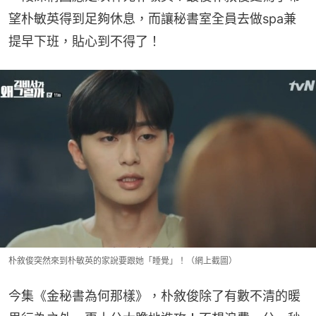
望朴敏英得到足夠休息，而讓秘書室全員去做spa兼
提早下班，貼心到不得了！
朴敘俊突然來到朴敏英的家說要跟她「睡覺」！（網上截圖）
今集《金秘書為何那樣》，朴敘俊除了有數不清的暖