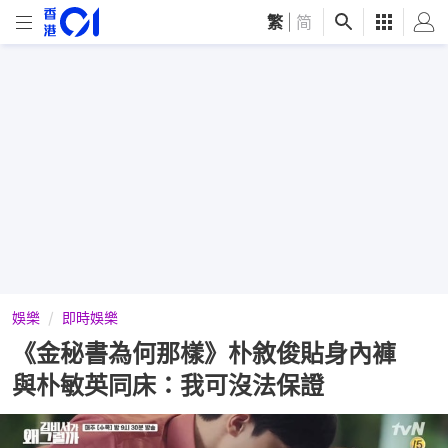
繁
|
简
娛樂
即時娛樂
《金秘書為何那樣》朴敘俊貼身內褲
與朴敏英同床：我可沒法保證