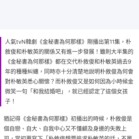
人氣tvN韓劇《金秘書為何那樣》剛播出第11集，朴
敘俊和朴敏英的關係又有進一步發展！雖則大半集的
《金秘書為何那樣》都在交代朴敘俊和朴敏英過去9
年的種種糾纏，同時亦十分清楚地說明朴敘俊為何會
對朴敏英悉心關懷？而朴敘俊又是如何因為小時候金
微笑一句「和我結婚吧」，就已經認定了這個女孩
子！
猶記得《金秘書為何那樣》初播出的時候，朴敘俊是
個自戀、自大、自我中心又不懂顧及身邊的失敗上
司，當初更寫下「朴敘俊想要追求朴敏英的話，不單