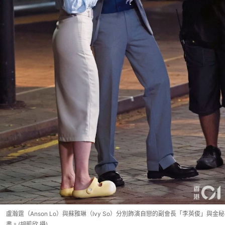
盧瀚霆（Anson Lo）與蘇雅琳（Ivy So）分別飾演自戀的副會長「李英俊」與金秘
書。(胡凱欣 攝)