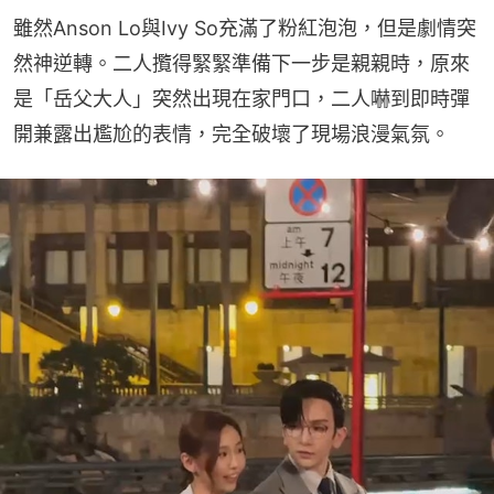
雖然Anson Lo與Ivy So充滿了粉紅泡泡，但是劇情突
然神逆轉。二人攬得緊緊準備下一步是親親時，原來
是「岳父大人」突然出現在家門口，二人嚇到即時彈
開兼露出尷尬的表情，完全破壞了現場浪漫氣氛。