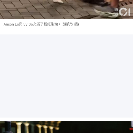
Anson Lo與Ivy So充滿了粉紅泡泡。(胡凱欣 攝)