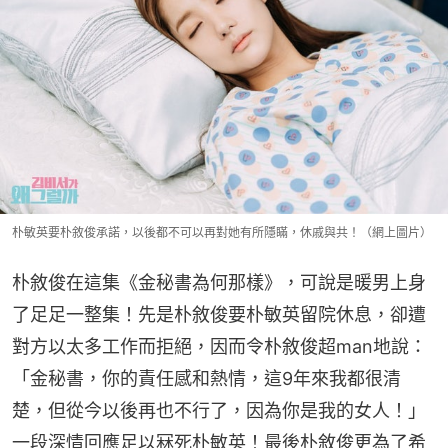
朴敏英要朴敘俊承諾，以後都不可以再對她有所隱瞞，休戚與共！（網上圖片）
朴敘俊在這集《金秘書為何那樣》，可說是暖男上身
了足足一整集！先是朴敘俊要朴敏英留院休息，卻遭
對方以太多工作而拒絕，因而令朴敘俊超man地說：
「金秘書，你的責任感和熱情，這9年來我都很清
楚，但從今以後再也不行了，因為你是我的女人！」
一段深情回應足以冧死朴敏英！最後朴敘俊更為了希