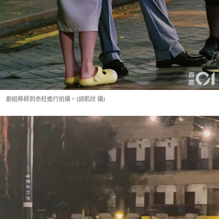
劇組移師到赤柱進行拍攝。(胡凱欣 攝)