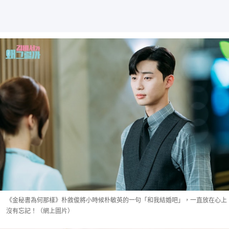
《金秘書為何那樣》朴敘俊將小時候朴敏英的一句「和我結婚吧」，一直放在心上
沒有忘記！（網上圖片）