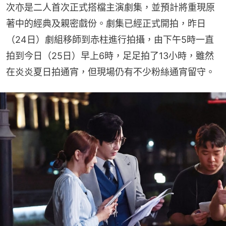
次亦是二人首次正式搭檔主演劇集，並預計將重現原
著中的經典及親密戲份。劇集已經正式開拍，昨日
（24日）劇組移師到赤柱進行拍攝，由下午5時一直
拍到今日（25日）早上6時，足足拍了13小時，雖然
在炎炎夏日拍通宵，但現場仍有不少粉絲通宵留守。