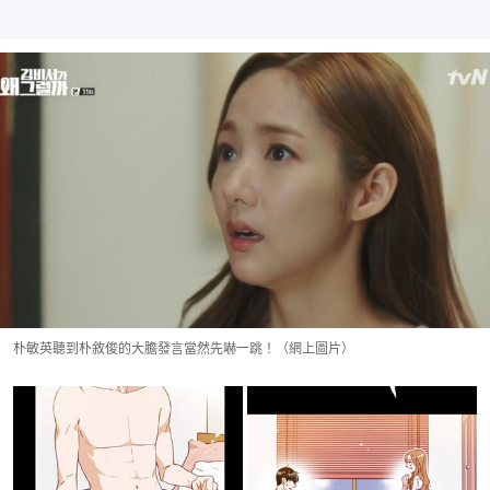
朴敏英聽到朴敘俊的大膽發言當然先嚇一跳！（網上圖片）