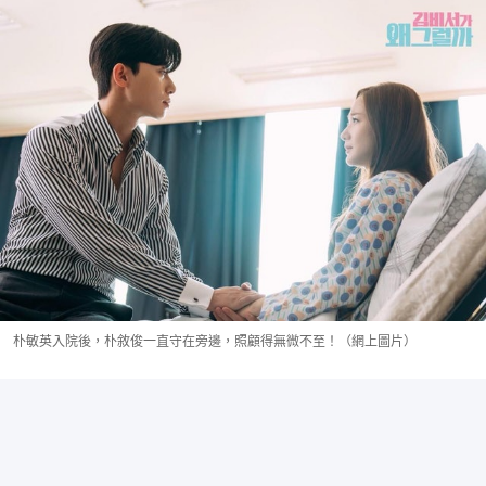
朴敏英入院後，朴敘俊一直守在旁邊，照顧得無微不至！（網上圖片）