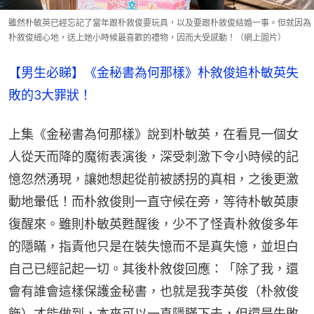
雖然朴敏英已經忘記了當年跟朴敘俊要玩具，以及要跟朴敘俊結婚一事。但就因為
朴敘俊細心地，送上她小時候最喜歡的禮物，因而大受感動！（網上圖片）
【男生必睇】《金秘書為何那樣》朴敘俊追朴敏英失
敗的3大罪狀！
上集《金秘書為何那樣》說到朴敏英，在看見一個女
人從天而降的魔術表演後，深受刺激下令小時候的記
憶忽然湧現，讓她想起從前被誘拐的真相，之後更激
動地暈低！而朴敘俊則一直守候在旁，等待朴敏英康
復醒來。雖則朴敏英甦醒後，少不了怪責朴敘俊多年
的隱瞞，指責他只是在裝失憶而不是真失憶，並坦白
自己已經記起一切。其後朴敘俊回應：「除了我，還
會有誰會這樣保護金秘書，也就是我李英俊（朴敘俊
飾）才能做到，本來可以一直隱瞞下去，但還是失敗