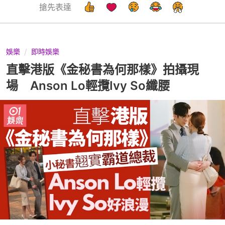
搶先表達
娛樂
即時娛樂
直擊港版《金秘書為何那樣》拍攝現
場 Anson Lo輕攬Ivy So纖腰