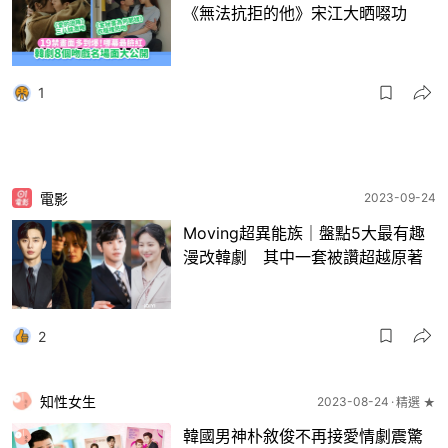
《無法抗拒的他》宋江大晒啜功
1
電影
2023-09-24
Moving超異能族｜盤點5大最有趣
漫改韓劇 其中一套被讚超越原著
2
知性女生
2023-08-24
精選 ★
韓國男神朴敘俊不再接愛情劇震驚