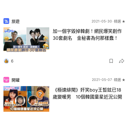
旅遊
2021-05-30
精選 ★
加一個字毀掉韓劇！網民爆笑創作
30套劇名 金秘書為何那樣蠢！
6
開罐
2021-05-07
精選 ★
《極速緋聞》奸笑boy王晳鉉已18
歲變暖男 10個韓國童星近況公開
2