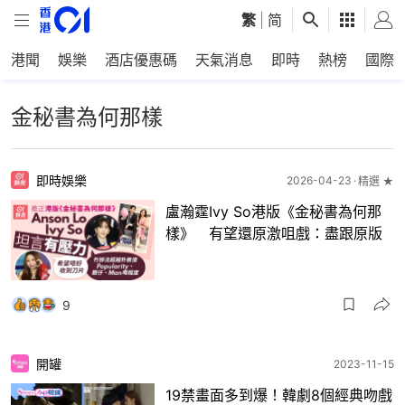
繁
|
简
港聞
娛樂
酒店優惠碼
天氣消息
即時
熱榜
國際
金秘書為何那樣
即時娛樂
2026-04-23
精選 ★
盧瀚霆Ivy So港版《金秘書為何那
樣》 有望還原激咀戲：盡跟原版
9
開罐
2023-11-15
19禁畫面多到爆！韓劇8個經典吻戲