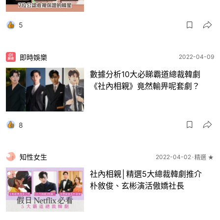
5
即時娛樂
2022-04-09
數據分析10大必睇霸道總裁韓劇
《社內相親》竟然輸畀呢套劇？
8
知性女生
2022-04-02
精選 ★
社內相親│精選5大總裁韓劇推介
朴敘俊、玄彬演活傲嬌社長