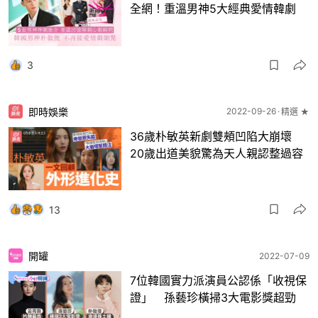
全網！重溫男神5大經典愛情韓劇
3
即時娛樂
2022-09-26
精選 ★
36歲朴敏英新劇雙頰凹陷大崩壞
20歲出道美貌驚為天人親認整過容
13
開罐
2022-07-09
7位韓國實力派演員公認係「收視保
證」 孫藝珍橫掃3大電影獎超勁