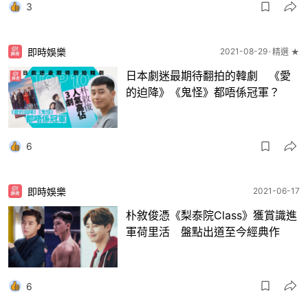
3
即時娛樂
2021-08-29
精選 ★
日本劇迷最期待翻拍的韓劇 《愛
的迫降》《鬼怪》都唔係冠軍？
6
即時娛樂
2021-06-17
朴敘俊憑《梨泰院Class》獲賞識進
軍荷里活 盤點出道至今經典作
6