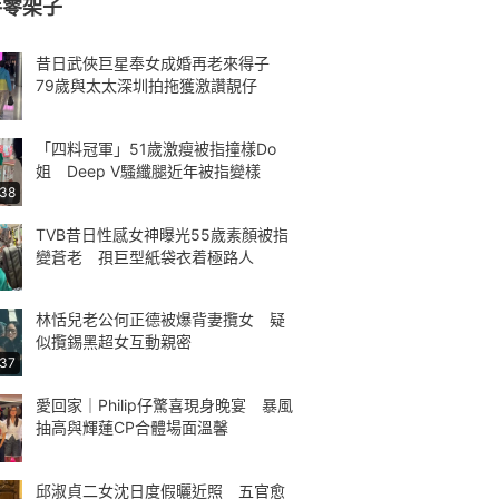
手零架子
昔日武俠巨星奉女成婚再老來得子
79歲與太太深圳拍拖獲激讚靚仔
「四料冠軍」51歲激瘦被指撞樣Do
姐 Deep V騷纖腿近年被指變樣
:38
TVB昔日性感女神曝光55歲素顏被指
變蒼老 孭巨型紙袋衣着極路人
林恬兒老公何正德被爆背妻攬女 疑
似攬錫黑超女互動親密
:37
愛回家｜Philip仔驚喜現身晚宴 暴風
抽高與輝蓮CP合體場面溫馨
邱淑貞二女沈日度假曬近照 五官愈