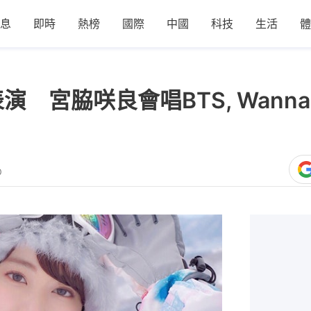
息
即時
熱榜
國際
中國
科技
生活
體
輪表演 宮脇咲良會唱BTS, Wanna
0