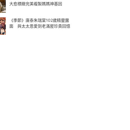
大愈標緻完美複製媽媽神基因
《季節》唐泰朱瑞棠102歲精靈露
面 與太太恩愛到老滿屋珍貴回憶