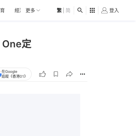
育
經濟
更多
01深圳
繁
觀點
|
简
健康
好食玩飛
登入
女
 One定
在Google
追蹤《香港01》