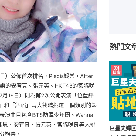
熱門文
3日）公佈首次排名，Pledis娛樂，After
ip娛樂的安宥真、張元英、HKT48的宮脇咲
7月16日）則為第2次公開表演「位置評
p」和「舞蹈」兩大範疇挑選一個類別的競
演曲目包含BTS防彈少年團、Wanna
而李佳恩、安宥真、張元英、宮脇咲良等人挑
巨星夫婦
分期待。