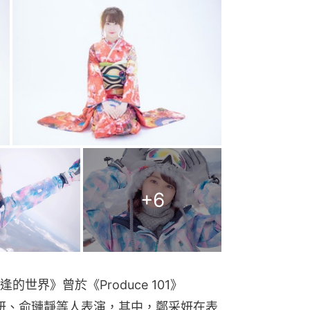
+
6
世界》曾於《Produce 101》
、鄭采妍、俞璉靜等人表演，其中，鄭采妍在表