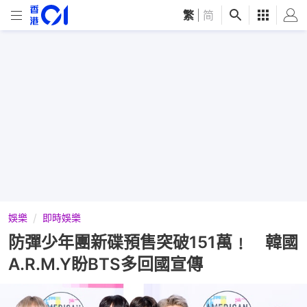
繁
|
简
娛樂
即時娛樂
防彈少年團新碟預售突破151萬﹗ 韓國
A.R.M.Y盼BTS多回國宣傳