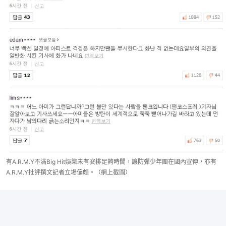
有A.R.M.Y不滿Big Hit娛樂未有安排足夠時間，讓防彈少年團在國內宣傳，亦有
A.R.M.Y批評撰文記者立場偏頗。（網上截圖）