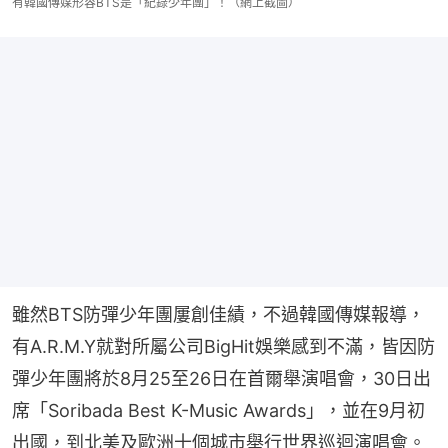
有韓國傳媒形容BTS是「紀錄少年團」！（網上截圖）
雖然BTS防彈少年團屢創佳績，不過韓國傳媒報導，
有A.R.M.Y就對所屬公司BigHit娛樂感到不滿，皆因防
彈少年團將於8月25至26日在首爾舉演唱會，30日出
席「Soribada Best K-Music Awards」，並在9月初
出國，到北美及歐洲十個城市舉行世界巡迴演唱會。