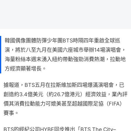
韓國偶像團體防彈少年團BTS時隔四年重啟全球巡
演，將於八至九月在美國六座城市舉辦14場演唱會，
海量粉絲本週末湧入紐約帶動強勁消費熱潮，拉動地
方經濟顯著增長。
據報道，BTS五月在拉斯維加斯四場爆滿演唱會，已
創造約3.4億美元（約26.7億港元）經濟效益，業內評
價其消費拉動能力可媲美甚至超越國際足協（FIFA）
賽事。
BTS的經紀公司HYBE同步推出「BTS The City–