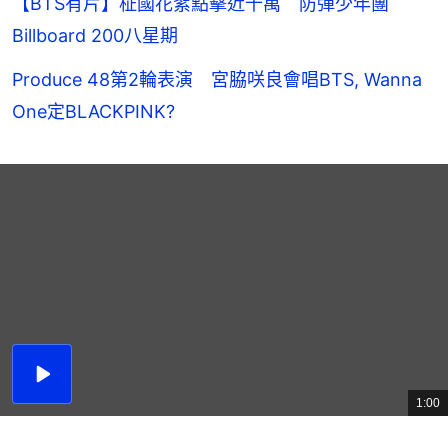
【BTS有片】柾國花絮點擊近千萬 防彈少年團
Billboard 200八星期
Produce 48第2輪表演 宮脇咲良會唱BTS, Wanna
One定BLACKPINK?
播
放
1:00
總
影
共
片
時
間