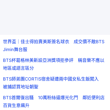
世界盃｜佳士得拍賣美斯簽名球衣 成交價不敵BTS
Jimin舞台服
BTS杯葛格林美新設亞洲獎項拒參評 稱音樂不應以
地區或語言區分
BTS師弟團CORTIS宿舍疑遭兩中國女私生飯闖入
被捕認買地址朝聖
BTS首爾復出騷 10萬粉絲逼爆光化門 鄰近便利店
百貨生意飆升