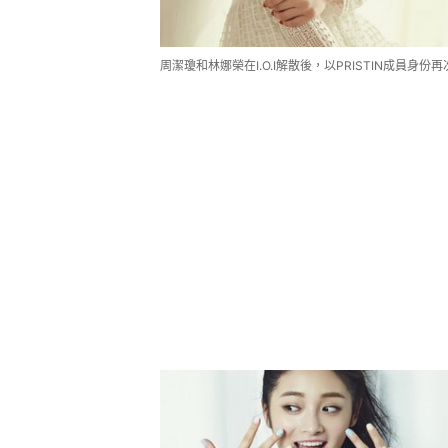
周潔瓊和林娜榮在I.O.I解散後，以PRISTIN成員身