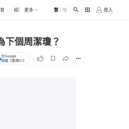
育
經濟
更多
01深圳
繁
觀點
|
简
健康
好食玩飛
登入
女
成為下個周潔瓊？
在Google
追蹤《香港01》