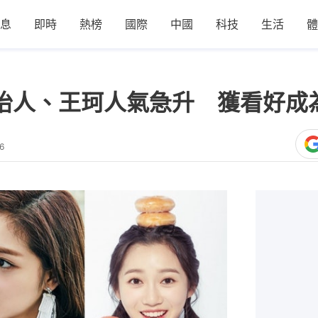
息
即時
熱榜
國際
中國
科技
生活
體
8》王怡人、王珂人氣急升 獲看好
6