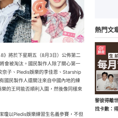
熱門文
e 48》將於下星期五（8月3日）公佈第二
生將會被淘汰。國民製作人除了關心第一
子、Pledis娛樂的李佳恩、Starship
有國民製作人還關注來自中國內地的練
娛樂的王珂能否順利入圍，然後像同樣來
黎彼得離
找卡數：
1中，周潔瓊以Pledis娛樂練習生名義參賽，不但