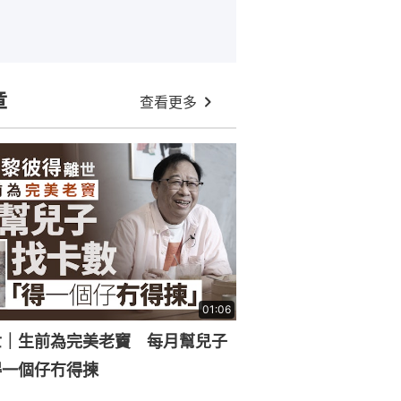
章
查看更多
01:06
世｜生前為完美老竇 每月幫兒子
得一個仔冇得揀