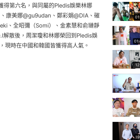
得第六名，與同屬的Pledis娛樂林娜
、康美娜@gu9udan、鄭彩娟@DIA、磪
01
i Meki、全昭彌（Somi）、金素慧和俞璉靜
O.I解散後，周潔瓊和林娜榮回到Pledis娛
01
出道，現時在中國和韓國皆獲得高人氣。
12
19