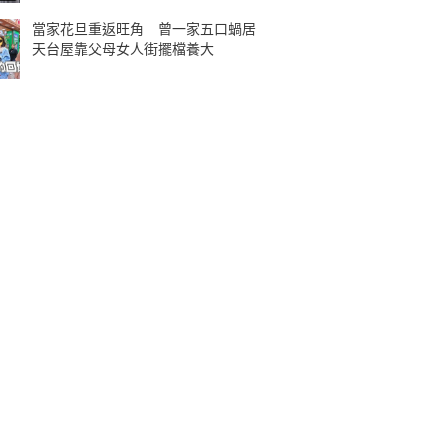
當家花旦重返旺角 曾一家五口蝸居
天台屋靠父母女人街擺檔養大