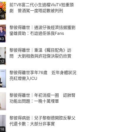
前TVB富二代小生過檔ViuTV拍重頭
劇 曾酒駕一度唔認數被判刑
:16
黎彼得離世｜通波仔後經濟拮据獲劉
鑾雄資助：冇諗過佢係我Fans
:43
黎彼得離世｜重溫《矚目配角》訪
問 大劉相救與許冠傑決裂仍欣賞
:12
黎彼得離世享年76歲 近年身體狀況
亮紅燈需入ICU
黎彼得離世｜年初消瘦一圈 認肺腎
功能出問題：一晚十萬埋單
黎彼得病逝｜兒子黎樹德開腔反擊父
代還卡數：大部分非事實
:18