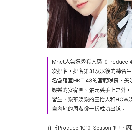
Mnet人氣選秀真人騷《Produc
次排名，排名第31及以後的練習
名會落室HKT 48的宮脇咲良、矢吹奈
娛樂的安宥真、張元英手上之外，
習生，樂華娛樂的王怡人和HOW
自內地的周潔瓊一樣成功出道。
在《Produce 101》Season 