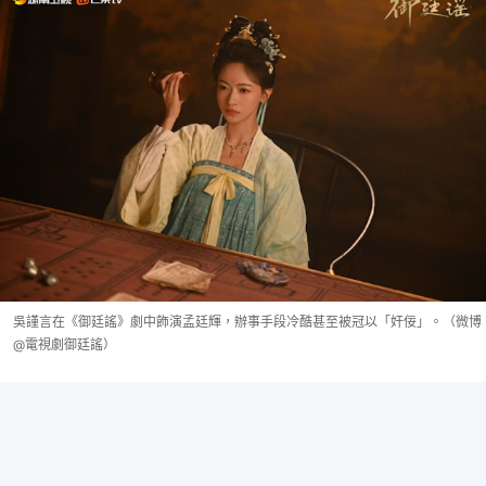
吳謹言在《御廷謠》劇中飾演孟廷輝，辦事手段冷酷甚至被冠以「奸佞」。（微博
@電視劇御廷謠）