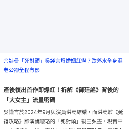
佘詩曼「死對頭」吳謹言爆婚姻紅燈？跌落水全身濕
老公卻全程冇影
產後復出首作即爆紅！拆解《御廷謠》背後的
「大女主」流量密碼
吳謹言於2024年9月與演員洪堯結婚，而洪堯於《延
禧攻略》飾演魏瓔珞的「死對頭」親王弘晝，現實中