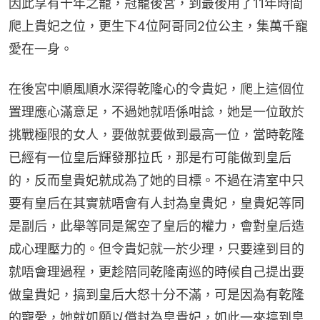
因此享有十年之寵，冠寵後宮，到最後用了11年時間
爬上貴妃之位，更生下4位阿哥同2位公主，集萬千寵
愛在一身。
在後宮中順風順水深得乾隆心的令貴妃，爬上這個位
置理應心滿意足，不過她就唔係咁諗，她是一位敢於
挑戰極限的女人，要做就要做到最高一位，當時乾隆
已經有一位皇后輝發那拉氏，那是冇可能做到皇后
的，反而皇貴妃就成為了她的目標。不過在清室中只
要有皇后在其實就唔會有人封為皇貴妃，皇貴妃等同
是副后，此舉等同是駕空了皇后的權力，會對皇后造
成心理壓力的。但令貴妃就一於少理，只要達到目的
就唔會理過程，更趁陪同乾隆南巡的時候自己提出要
做皇貴妃，搞到皇后大怒十分不滿，可是因為有乾隆
的寵愛，她就如願以償封為皇貴妃，如此一來搞到皇