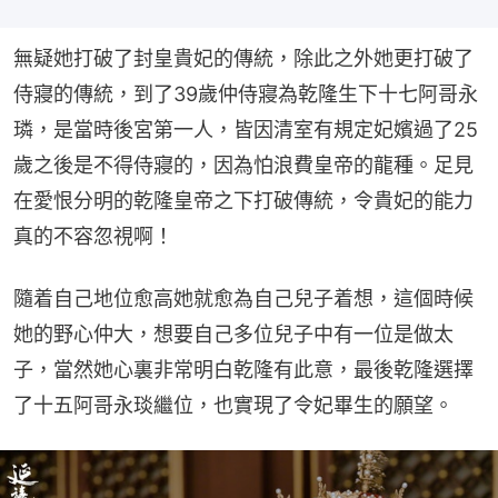
無疑她打破了封皇貴妃的傳統，除此之外她更打破了
侍寢的傳統，到了39歲仲侍寢為乾隆生下十七阿哥永
璘，是當時後宮第一人，皆因清室有規定妃嬪過了25
歲之後是不得侍寢的，因為怕浪費皇帝的龍種。足見
在愛恨分明的乾隆皇帝之下打破傳統，令貴妃的能力
真的不容忽視啊！
隨着自己地位愈高她就愈為自己兒子着想，這個時候
她的野心仲大，想要自己多位兒子中有一位是做太
子，當然她心裏非常明白乾隆有此意，最後乾隆選擇
了十五阿哥永琰繼位，也實現了令妃畢生的願望。