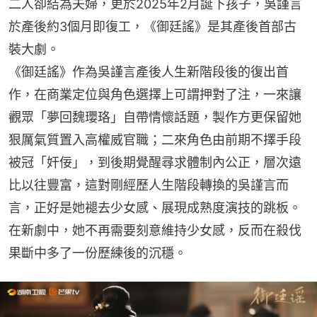
二人卻結為夫婦，更於2025年2月誕下孩子，吳謹言
於產後約3個月即復工，《御廷謠》是其產後首部古
裝大劇。
《御廷謠》作為吳謹言產後人生新階段後的復出首
作，在商業定位與角色選擇上可謂押對了注，一來讓
觀眾「夢回魏瓔珞」自帶情懷話題，製作方更保留她
狠厲氣質置入高權威官職；二來角色由前期不擇手段
被冠「奸佞」，到後期覺醒尋求體制內公正，層次遠
比以往豐富，這對剛經歷人生階段轉換的吳謹言而
言，正好是她褪去少女感、展現成熟度演技的跳板。
在新劇中，她不再需要刻意維持少女感，反而在殺伐
果斷中多了一份歷練後的沉穩。