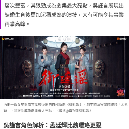
層次豐富，其狠勁成為劇集最大亮點，吳謹言展現出
結婚生育後更加沉穩成熟的演技，大有可能令其事業
再攀高峰。
內地一線女星吳謹言產後復出的首部新劇《御廷謠》，劇中飾演察聞院統領「孟廷
輝」，其狠勁成為劇集最大亮點。（微博@電視劇御廷謠）
吳謹言角色解析：孟廷輝比魏瓔珞更狠