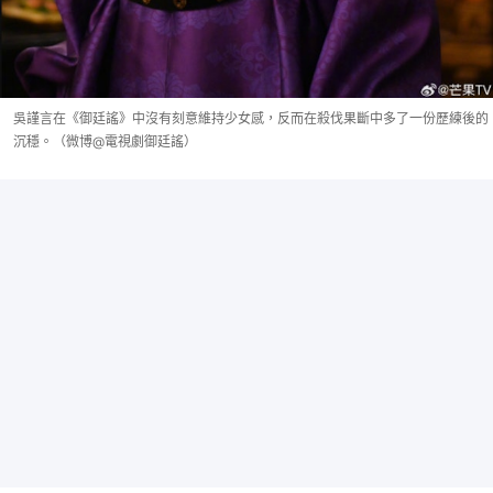
吳謹言在《御廷謠》中沒有刻意維持少女感，反而在殺伐果斷中多了一份歷練後的
沉穩。（微博@電視劇御廷謠）