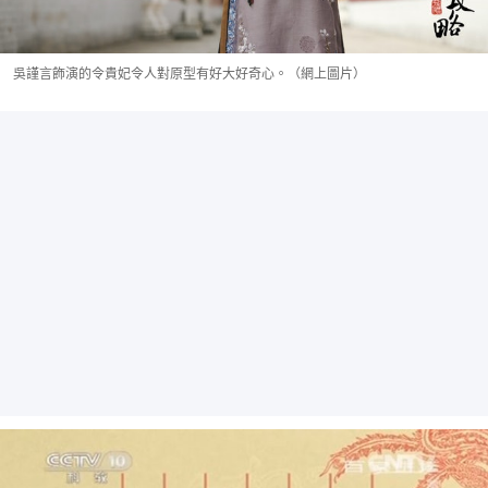
吳謹言飾演的令貴妃令人對原型有好大好奇心。（網上圖片）