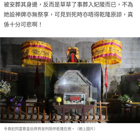
被安葬其身邊，反而是草草了事葬入妃陵而已，不為
她設神牌亦無祭享，可見到死時亦唔得乾隆原諒，真
係十分可悲啊！
令貴妃同富察皇后齊齊並列陪伴乾隆在側。（網上圖片）