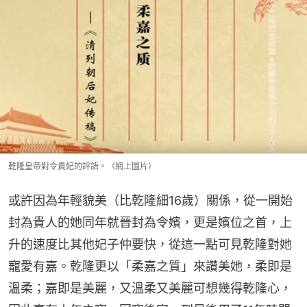
乾隆皇帝對令貴妃的評語。（網上圖片）
或許因為年輕貌美（比乾隆細16歲）關係，從一開始
封為貴人的她同年就晉封為令嬪，更是嬪位之首，上
升的速度比其他妃子仲要快，從這一點可見乾隆對她
寵愛有嘉。乾隆更以「柔嘉之質」來讚美她，柔即是
溫柔；嘉即是美麗，又溫柔又美麗可想幾得乾隆心，