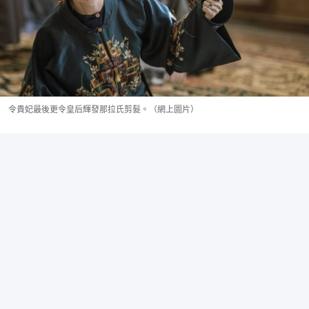
令貴妃最後更令皇后輝發那拉氏剪髮。（網上圖片）