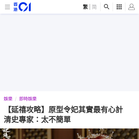
繁
|
简
娛樂
即時娛樂
【延禧攻略】原型令妃其實最有心計
清史專家：太不簡單