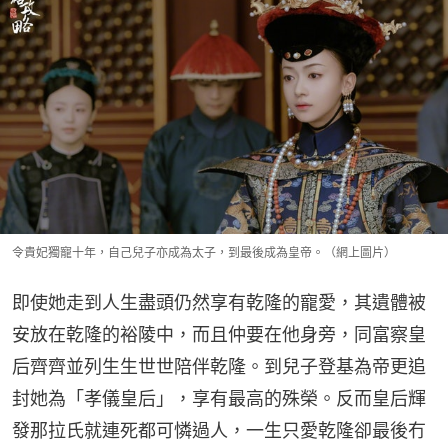
令貴妃獨寵十年，自己兒子亦成為太子，到最後成為皇帝。（網上圖片）
即使她走到人生盡頭仍然享有乾隆的寵愛，其遺體被
安放在乾隆的裕陵中，而且仲要在他身旁，同富察皇
后齊齊並列生生世世陪伴乾隆。到兒子登基為帝更追
封她為「孝儀皇后」，享有最高的殊榮。反而皇后輝
發那拉氏就連死都可憐過人，一生只愛乾隆卻最後冇