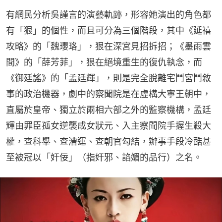
有網民分析吳謹言的演藝軌跡，形容她演出的角色都
有「狠」的個性，而且可分為三個階段，其中《延禧
攻略》的「魏瓔珞」，狠在深宮見招拆招；《墨雨雲
間》的「薛芳菲」，狠在絕境重生的復仇執念，而
《御廷謠》的「孟廷輝」，則是完全脫離宅鬥宮鬥敘
事的政治機器，劇中的察聞院是在虛構大寧王朝中，
直屬於皇帝、獨立於兩相六部之外的監察機構，孟廷
輝由罪臣孤女逆襲成女狀元、入主察聞院手握生殺大
權，查科舉、查漕運、查朝官勾結，辦事手段冷酷甚
至被冠以「奸佞」（指奸邪、諂媚的品行）之名。