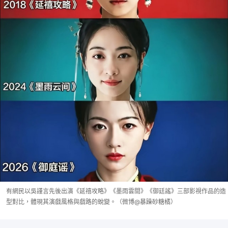
有網民以吳謹言先後出演《延禧攻略》《墨雨雲間》《御廷謠》三部影視作品的造
型對比，體現其演戲風格與戲路的蛻變。（微博@暴躁砂糖橘）