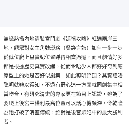
無綫熱播內地清裝宮鬥劇《延禧攻略》紅遍兩岸三
地，觀眾對女主角魏瓔珞（吳謹言飾）如何一步一步
從低位爬上皇貴妃位置睇得相當過癮，而且劇情好多
都是根據歷史真實改編，從而令唔少人都好好奇到底
原型上的她是否好似劇集中如此聰明絕頂？其實聰唔
聰明就難以得知，不過有野心這一方面就同劇集中相
當吻合，有研究清史的專家更在節目上認證，她為了
要爬上後宮中權利最高位置可以話心機頗深，令乾隆
為她打破了清室傳統，絕對是後宮眾妃中的最大勝利
者。