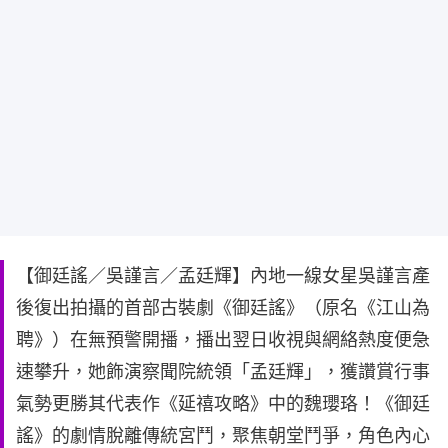
【御廷謠／吳謹言／孟廷輝】內地一線女星吳謹言產
後復出拍攝的首部古裝劇《御廷謠》（原名《江山為
聘》）在無預警開播，播出翌日收視與網絡熱度便急
速攀升，她飾演察聞院統領「孟廷輝」，獲讚賞行事
氣勢更勝其代表作《延禧攻略》中的魏瓔珞！《御廷
謠》的劇情脫離傳統宮鬥，聚焦朝堂鬥爭，角色內心