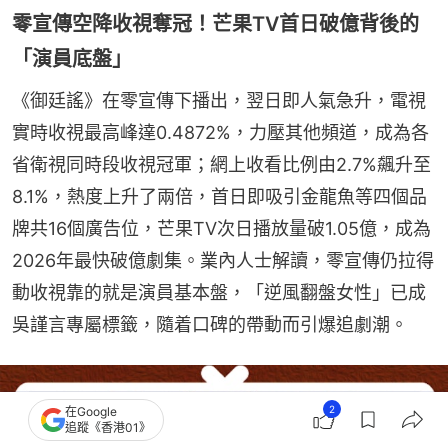
零宣傳空降收視奪冠！芒果TV首日破億背後的
「演員底盤」
《御廷謠》在零宣傳下播出，翌日即人氣急升，電視
實時收視最高峰達0.4872%，力壓其他頻道，成為各
省衛視同時段收視冠軍；網上收看比例由2.7%飆升至
8.1%，熱度上升了兩倍，首日即吸引金龍魚等四個品
牌共16個廣告位，芒果TV次日播放量破1.05億，成為
2026年最快破億劇集。業內人士解讀，零宣傳仍拉得
動收視靠的就是演員基本盤，「逆風翻盤女性」已成
吳謹言專屬標籤，隨着口碑的帶動而引爆追劇潮。
2
在Google
追蹤《香港01》