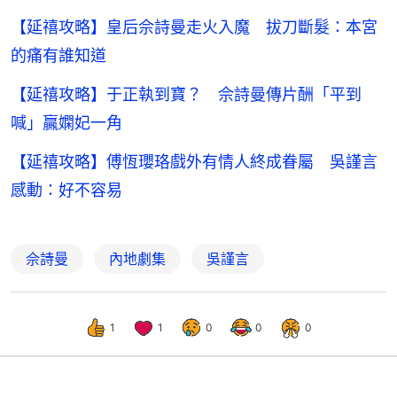
【延禧攻略】皇后佘詩曼走火入魔 拔刀斷髮：本宮
的痛有誰知道
【延禧攻略】于正執到寶？ 佘詩曼傳片酬「平到
喊」贏嫻妃一角
【延禧攻略】傅恆瓔珞戲外有情人終成眷屬 吳謹言
感動：好不容易
佘詩曼
內地劇集
吳謹言
1
1
0
0
0