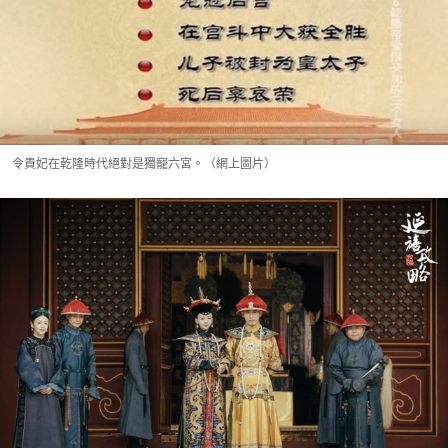
令貴妃在乾隆時代絕對是獨寵六宮。（網上圖片）