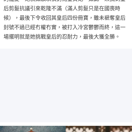
后剪髮抗議引來乾隆不滿（滿人剪髮只是在國喪時
候），最後下令收回其皇后四份冊寶，雖未褫奪皇后
封號不過已經冇權冇實，被打入冷宮鬱鬱而終，這一
場擺明就是她挑戰皇后的忍耐力，最後大獲全勝。