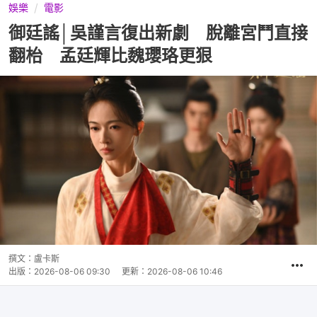
娛樂
電影
御廷謠│吳謹言復出新劇 脫離宮鬥直接
翻枱 孟廷輝比魏瓔珞更狠
撰文：
盧卡斯
出版：
2026-08-06 09:30
更新：
2026-08-06 10:46