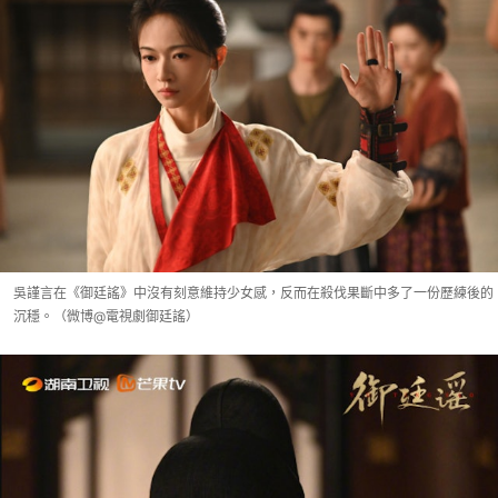
吳謹言在《御廷謠》中沒有刻意維持少女感，反而在殺伐果斷中多了一份歷練後的
沉穩。（微博@電視劇御廷謠）