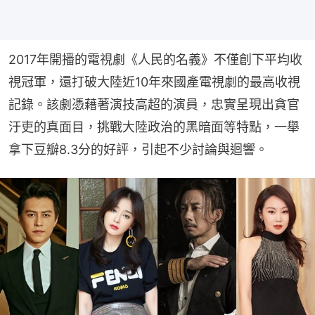
2017年開播的電視劇《人民的名義》不僅創下平均收
視冠軍，還打破大陸近10年來國產電視劇的最高收視
記錄。該劇憑藉著演技高超的演員，忠實呈現出貪官
汙吏的真面目，挑戰大陸政治的黑暗面等特點，一舉
拿下豆瓣8.3分的好評，引起不少討論與迴響。