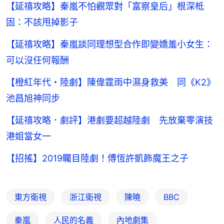
【延禧攻略】秦嵐不怕觀眾對「富察皇后」根深柢
固：不該甩掉影子
【延禧攻略】秦嵐談同理想型合作即變嬌羞小女生：
可以沒任何報酬
【橙紅年代・陸劇】陳偉霆雨中濕身救美 同《K2》
池昌旭神同步
【延禧攻略．劇評】港劇要超越陸劇 先放棄零演技
港姐當女一
【招搖】2019矚目陸劇！傅恆許凱飾魔王之子
東方衛視
浙江衛視
陳曉
BBC
秦嵐
人民的名義
內地劇集