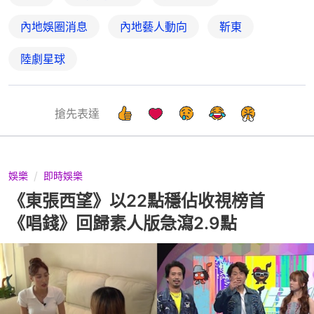
內地娛圈消息
內地藝人動向
靳東
陸劇星球
搶先表達
娛樂
即時娛樂
《東張西望》以22點穩佔收視榜首
《唱錢》回歸素人版急瀉2.9點