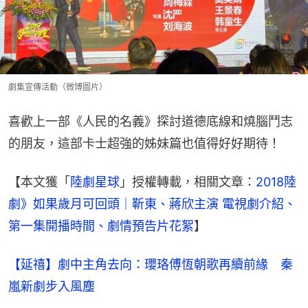
劇集宣傳活動（微博圖片）
喜歡上一部《人民的名義》探討道德底線和燒腦鬥志
的朋友，這部卡士超強的姊妹篇也值得好好期待！
【本文獲「
陸劇星球
」授權轉載，相關文章：
2018陸
劇》如果歲月可回頭｜靳東、蔣欣主演 電視劇介紹、
第一集開播時間、劇情預告片花絮​
】
【延禧】劇中主角去向：瓔珞傅恆朝歌再續前緣 秦
嵐新劇步入風塵