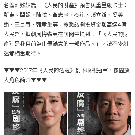
名義》姊妹篇，《人民的財產》預告與重量級卡士：
靳東、閆妮、陳曉、黃志忠、秦嵐、趙立新、奚美
娟、王景春、韓童生等，據悉該劇投資金額高達4億
人民幣，編劇周梅森更在訪問中提到：「《人民的財
產》是我目前為止最滿意的一部作品。」，讓不少劇
迷都相當期待。
▼▼▼2017年《人民的名義》創下收視冠軍，按圖放
大角色簡介▼▼▼