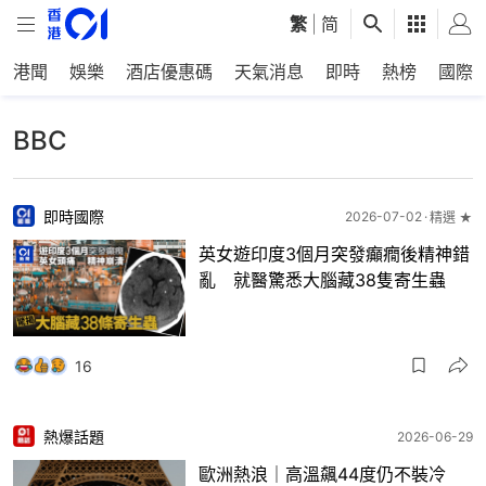
繁
|
简
港聞
娛樂
酒店優惠碼
天氣消息
即時
熱榜
國際
BBC
即時國際
2026-07-02
精選 ★
英女遊印度3個月突發癲癇後精神錯
亂 就醫驚悉大腦藏38隻寄生蟲
16
熱爆話題
2026-06-29
歐洲熱浪｜高溫飆44度仍不裝冷