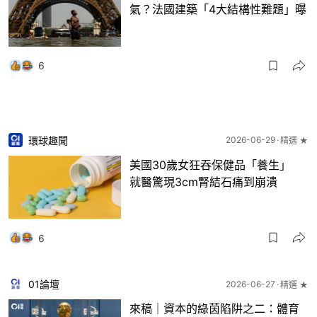
氣？法國建築「4大結構性難題」曝
6
環球趣聞
2026-06-29
精選 ★
美國30歲女狂吞保健品「養生」
就醫驚現3cm腎結石痛到崩潰
6
01論壇
2026-06-27
精選 ★
來稿｜資本的綠茵陷阱之二：體育