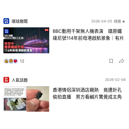
環球趣聞
2026-04-05
精選 ★
BBC動用千架無人機表演 還原鐵
達尼號114年前母港啟航景象｜有片
12
人氣話題
2026-02-06
香港情侶深圳酒店親熱 竟遭針孔
偷拍直播 男方看鹹片驚覺成主角
38