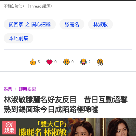
不和白熱化。（Threads截圖）
愛回家 之 開心速遞
滕麗名
林淑敏
本地劇集
5
0
0
2
1
娛樂
即時娛樂
林淑敏滕麗名好友反目 昔日互動溫馨
熟到錫面珠今日成陌路極唏噓