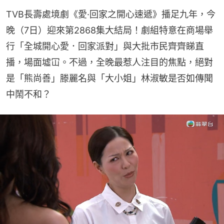
TVB長壽處境劇《愛·回家之開心速遞》播足九年，今
晚（7日）迎來第2868集大結局！劇組特意在商場舉
行「全城開心愛．回家派對」與大批市民齊齊睇直
播，場面墟冚。不過，全晚最惹人注目的焦點，絕對
是「熊尚善」滕麗名與「大小姐」林淑敏是否如傳聞
中鬧不和？