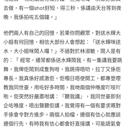
去做，有一個shot好短，得三秒，係講由天台等到夜
晚，我係拍咗五個鐘。」
他們兩人有自己的回憶，若果你問觀眾，對送水輝大
小姐有何回憶，相信大部份人會想起：「送水輝咪送
水，大小姐咪鬧人囉！」不過對於林淑敏，鬧人是有
的：「 經常，通常都係送水輝鬧我，有一集講我要跳
舞，我俾佢鬧到成隻狗咁，我跳得唔叻，拉丁又係佢
專長。我真係好感激佢，佢嗰日唔使開工，都專登嚟
教我同世豪，用咗好多時間，我哋兩個仲喺度吖吱吖
喲。佢突然好嚴肅咁講：『聽我講』，我同世豪即刻
企咗喺度，唔出聲聽佢講，我覺得有一個有要求嘅對
手係會令對方進步。兩個人拍檔，邊個有信心就應該
邊個行先，有時我有信心都會好直接講，可能語氣會