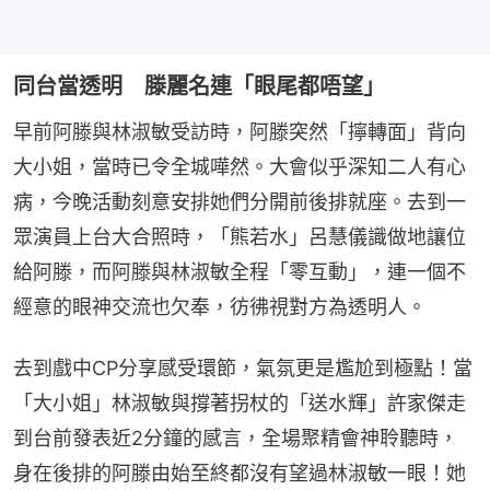
同台當透明 滕麗名連「眼尾都唔望」
早前阿滕與林淑敏受訪時，阿滕突然「擰轉面」背向
大小姐，當時已令全城嘩然。大會似乎深知二人有心
病，今晚活動刻意安排她們分開前後排就座。去到一
眾演員上台大合照時，「熊若水」呂慧儀識做地讓位
給阿滕，而阿滕與林淑敏全程「零互動」，連一個不
經意的眼神交流也欠奉，彷彿視對方為透明人。
去到戲中CP分享感受環節，氣氛更是尷尬到極點！當
「大小姐」林淑敏與撐著拐杖的「送水輝」許家傑走
到台前發表近2分鐘的感言，全場聚精會神聆聽時，
身在後排的阿滕由始至終都沒有望過林淑敏一眼！她