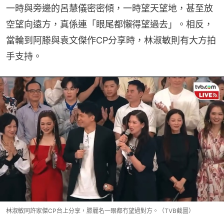
一時與旁邊的呂慧儀密密傾，一時望天望地，甚至放
空望向遠方，真係連「眼尾都懶得望過去」。相反，
當輪到阿滕與袁文傑作CP分享時，林淑敏則有大方拍
手支持。
林淑敏同許家傑CP台上分享，滕麗名一眼都冇望過對方。（TVB截圖）