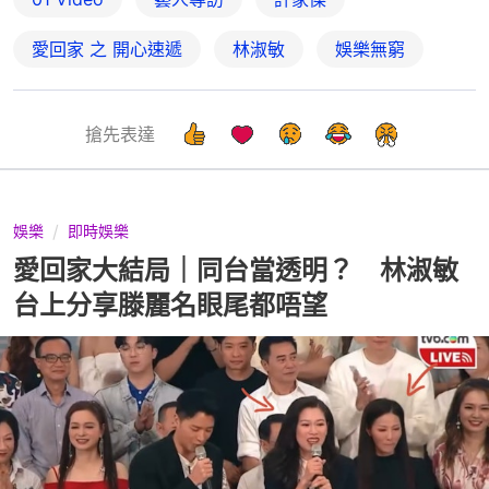
愛回家 之 開心速遞
林淑敏
娛樂無窮
搶先表達
娛樂
即時娛樂
愛回家大結局｜同台當透明？ 林淑敏
台上分享滕麗名眼尾都唔望