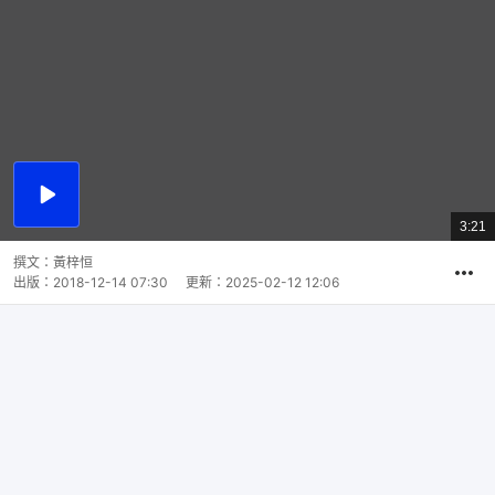
播
放
3:21
總
影
共
片
時
撰文：
黃梓恒
間
出版：
2018-12-14 07:30
更新：
2025-02-12 12:06