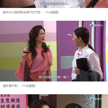
劇中大小姐同熊尚善鬥生鬥死。（TVB截圖）
戲外傳不和。（TVB截圖）