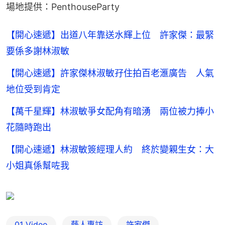
場地提供：PenthouseParty
【開心速遞】出道八年靠送水輝上位 許家傑：最緊
要係多謝林淑敏
【開心速遞】許家傑林淑敏孖住拍百老滙廣告 人氣
地位受到肯定
【萬千星輝】林淑敏爭女配角有暗湧 兩位被力捧小
花隨時跑出
【開心速遞】林淑敏簽經理人約 終於變親生女：大
小姐真係幫咗我
01 Video
藝人專訪
許家傑