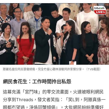
滕麗名搵位同呂慧儀傾偈，完全冇留心聽林淑敏同許家傑分享。（TVB截圖）
網民食花生：工作時間拎出私怨
這幕充滿「宮鬥味」的零交流畫面，火速被眼利網民
分享到Threads，發文者笑指：「笑L到，阿滕真係一
眼都冇望過，淨係同蟹傾偈」。大批網民紛紛準備好