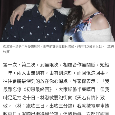
如果第一次是用生硬來形容，現在的許家傑和林淑敏，已經可以輕易入戲。（梁碧
玲攝）
第一次，第二次，到無限次，相處合作無間斷，短短
一年，兩人由無到有，由有到深刻，而回憶這回事，
往往會將最深刻的放在你心深處，許家傑表示：「我
最難忘係《初戀最終回》，大家睇係半集嘅嘢，但我
哋足足拍咗十日。林淑敏要跑街向《天若有情》致
敬，（林：跑咗三日，出咗三分鐘）我就揸電單車揸
咗兩日。呢啲出街得幾分鐘，但我哋每一次都好認真