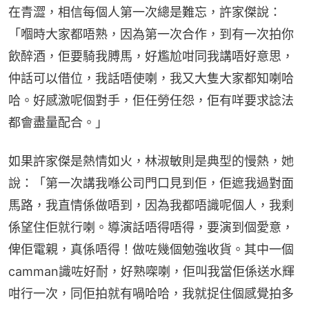
在青澀，相信每個人第一次總是難忘，許家傑說：
「嗰時大家都唔熟，因為第一次合作，到有一次拍你
飲醉酒，佢要騎我膊馬，好尷尬咁同我講唔好意思，
仲話可以借位，我話唔使喇，我又大隻大家都知喇哈
哈。好感激呢個對手，佢任勞任怨，佢有咩要求諗法
都會盡量配合。」
如果許家傑是熱情如火，林淑敏則是典型的慢熱，她
說：「第一次講我喺公司門口見到佢，佢遮我過對面
馬路，我直情係做唔到，因為我都唔識呢個人，我剩
係望住佢就行喇。導演話唔得唔得，要演到個愛意，
俾佢電親，真係唔得！做咗幾個勉強收貨。其中一個
camman識咗好耐，好熟㗎喇，佢叫我當佢係送水輝
咁行一次，同佢拍就有喎哈哈，我就捉住個感覺拍多