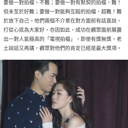
要做一對拍檔，不難；要做一對有默契的拍檔，難！
但未至於好難；要做一對能夠互毆的拍檔，超難！難
於放下自己。他們兩個不介意在對方面前有話直說，
打從心底為大家好，亦因如此，成功在觀眾面前展露
出一對人氣極高的「電視拍檔」，即使有獎無獎，老
土說話又再講，觀眾對他們的肯定已經是最大獎項。