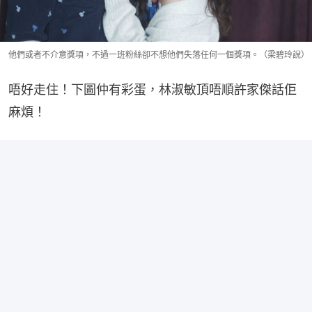
他們或者不介意獎項，不過一班粉絲卻不想他們失落任何一個獎項。（梁碧玲說）
唔好走住！下圖仲有彩蛋，林淑敏頂唔順許家傑話佢
麻煩！