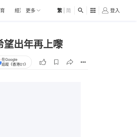
育
經濟
更多
01深圳
繁
觀點
|
简
健康
好食玩飛
登入
女
希望出年再上嚟
在Google
追蹤《香港01》