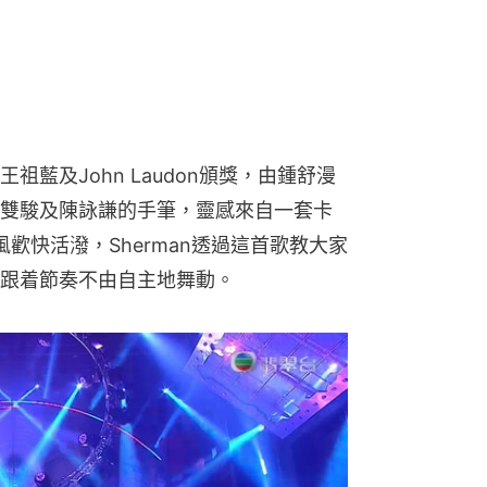
藍及John Laudon頒獎，由鍾舒漫
雙駿及陳詠謙的手筆，靈感來自一套卡
曲風歡快活潑，Sherman透過這首歌教大家
跟着節奏不由自主地舞動。