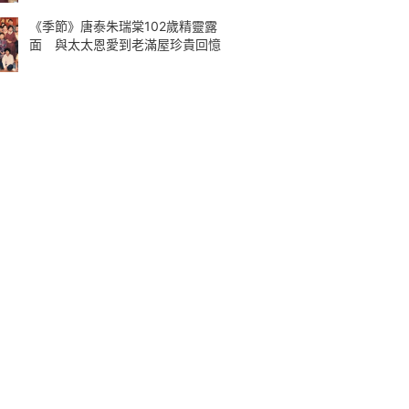
《季節》唐泰朱瑞棠102歲精靈露
面 與太太恩愛到老滿屋珍貴回憶