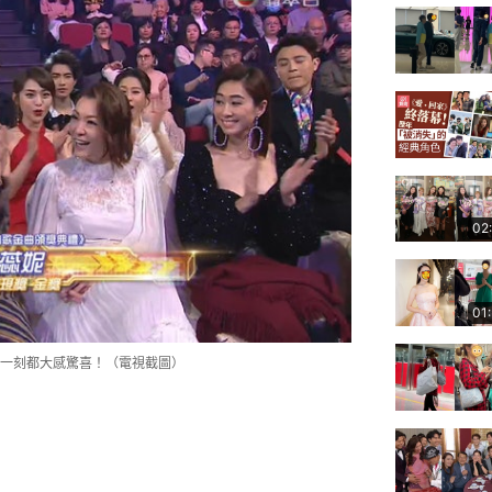
02
01
一刻都大感驚喜！（電視截圖）