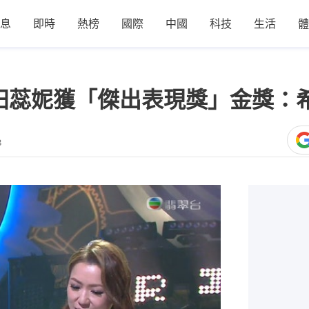
息
即時
熱榜
國際
中國
科技
生活
體
】田蕊妮獲「傑出表現獎」金獎：
8