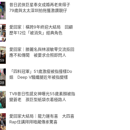
昔日武俠巨星奉女成婚再老來得子
79歲與太太深圳拍拖獲激讚靚仔
愛回家｜橫跨9年終迎大結局 回顧
歷年12位「被消失」經典角色
愛回家｜滕麗名與林淑敏零交流拒回
應不和傳聞 被要求合照即閃人
:59
「四料冠軍」51歲激瘦被指撞樣Do
姐 Deep V騷纖腿近年被指變樣
:38
TVB昔日性感女神曝光55歲素顏被指
變蒼老 孭巨型紙袋衣着極路人
愛回家大結局｜龍力蓮有喜 大四喜
Rap住講拜拜暗藏傳承驚喜