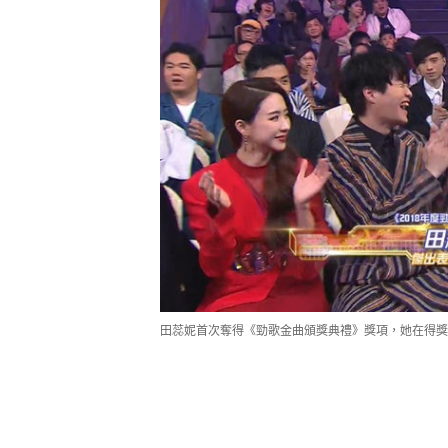
田蕊妮首次奪得《勁歌金曲頒獎典禮》獎項，她在得獎