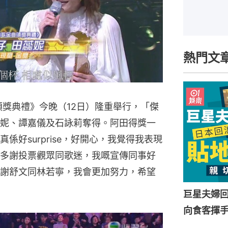
熱門文
曲頒獎典禮》今晚（12日）隆重舉行，「傑
妮、譚嘉儀及石詠莉奪得。阿田得獎一
好surprise，好開心，我覺得我表現
多謝投票觀眾同歌迷，我嘅宣傳同事好
謝舒文同林若寧，我會更加努力，希望
巨星夫婦
向食客揮