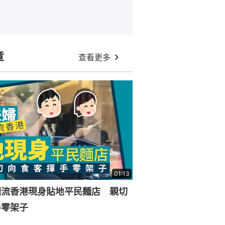
章
查看更多
01:13
回流香港現身貼地平民麵店 親切
手零架子