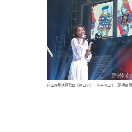
阿田即場演繹歌曲《兩口子》，恭喜阿田！（電視截圖