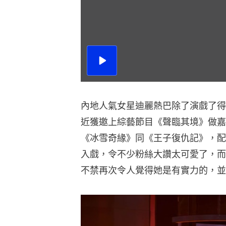
播
放
影
片
內地人氣女星迪麗熱巴除了演戲了得
近獲邀上綜藝節目《聲臨其境》做嘉
《冰雪奇緣》同《王子復仇記》，配
入戲，令不少粉絲大讚太可愛了，而
不禁再次令人覺得她是有實力的，並