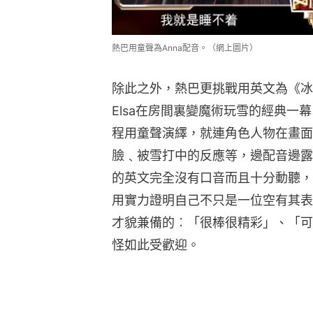
熱巴用童聲為Anna配音。（網上圖片）
除此之外，熱巴更挑戰用英文為《冰
Elsa在房間裏變魔術玩雪的經典一
程用童聲演繹，就連角色人物在畫面
臉﹑被雪打中的反應等，邊配音邊露
的英文完全沒有口音而且十分動聽，
用實力證明自己不只是一位空有其表
才貌兼備的︰「很棒很精彩」、「可塑
怪如此受歡迎。