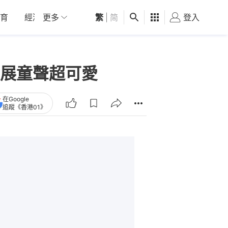
育
經濟
更多
01深圳
繁
觀點
|
简
健康
好食玩飛
登入
女
展童聲超可愛
在Google
追蹤《香港01》