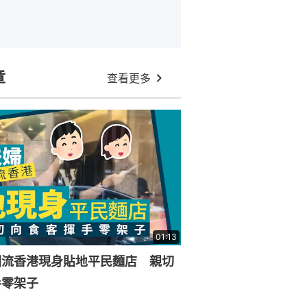
章
查看更多
01:13
回流香港現身貼地平民麵店 親切
手零架子