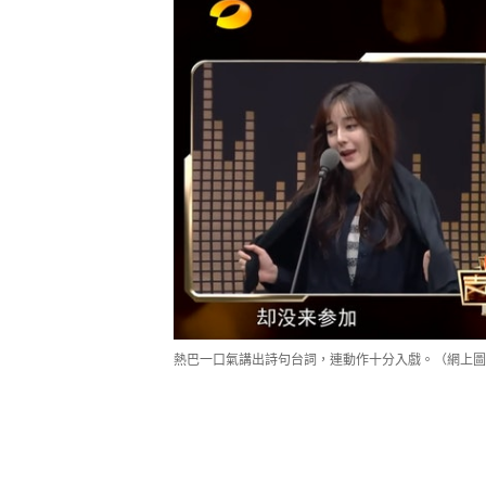
熱巴一口氣講出詩句台詞，連動作十分入戲。（網上圖