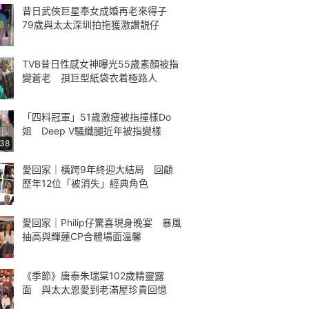
昔日武俠巨星奉女成婚再老來得子
79歲與太太深圳拍拖獲激讚靚仔
TVB昔日性感女神曝光55歲素顏被指
變蒼老 孭巨型紙袋衣着極路人
「四料冠軍」51歲激瘦被指撞樣Do
姐 Deep V騷纖腿近年被指變樣
:38
愛回家｜橫跨9年終迎大結局 回顧
歷年12位「被消失」經典角色
愛回家｜Philip仔驚喜現身晚宴 暴風
抽高與輝蓮CP合體場面溫馨
《季節》唐泰朱瑞棠102歲精靈露
面 與太太恩愛到老滿屋珍貴回憶