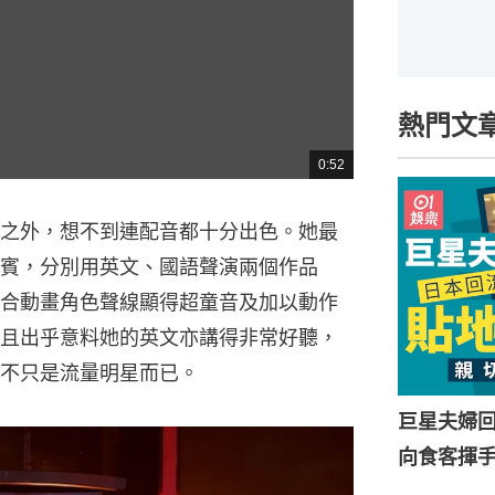
熱門文
0:52
總
共
時
間
之外，想不到連配音都十分出色。她最
賓，分別用英文、國語聲演兩個作品
合動畫角色聲線顯得超童音及加以動作
且出乎意料她的英文亦講得非常好聽，
不只是流量明星而已。
巨星夫婦
向食客揮