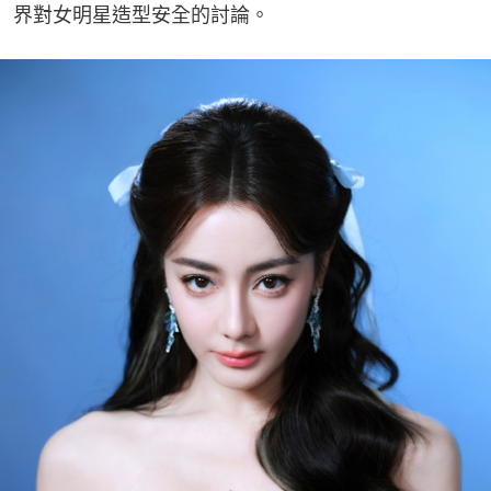
界對女明星造型安全的討論。