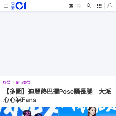
繁
|
简
娛樂
即時娛樂
【多圖】迪麗熱巴擺Pose騷長腿 大派
心心冧Fans