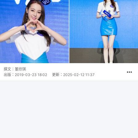
撰文：
董欣琪
出版：
2019-03-23 18:02
更新：
2025-02-12 11:37