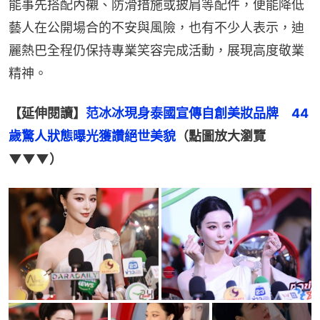
能事先搭配內襯、防滑措施或披肩等配件，便能降低
藝人在公開場合的不安與風險，也有不少人表示，迪
麗熱巴全程仍保持專業笑容完成活動，展現高度敬業
精神。
【延伸閱讀】
范冰冰現身泰國宣傳自創美妝品牌　44
歲驚人狀態曝光獲讚絕世美貌
（點圖放大瀏覽
▼▼▼）