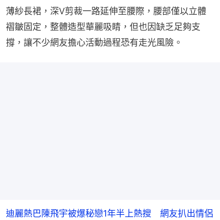
薄紗長裙，深V剪裁一路延伸至腰際，腰部僅以立體
褶皺固定，整體造型華麗吸睛，但也因缺乏足夠支
撐，讓不少網友擔心活動過程恐有走光風險。
迪麗熱巴陳飛宇被爆秘戀1年半上熱搜 網友扒出情侶