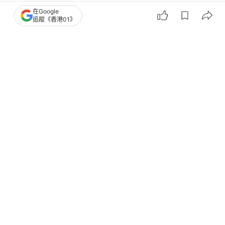
在Google
追蹤《香港01》
撰文：
小白
出版：
2026-06-07 12:00
更新：
2026-06-08 11:02