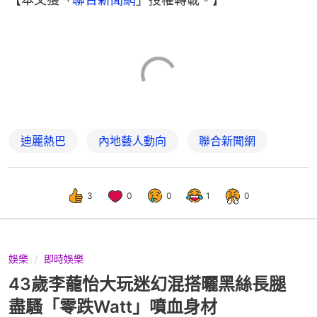
迪麗熱巴
內地藝人動向
聯合新聞網
3
0
0
1
0
娛樂
即時娛樂
43歲李蘢怡大玩迷幻混搭曬黑絲長腿
盡騷「零跌Watt」噴血身材