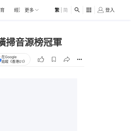
育
經濟
更多
01深圳
繁
觀點
|
简
健康
好食玩飛
登入
女
即橫掃音源榜冠軍
在Google
追蹤《香港01》