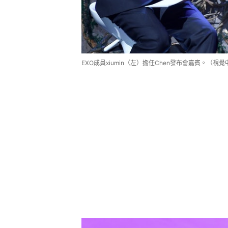
EXO成員xiumin（左）擔任Chen發布會嘉賓。（視