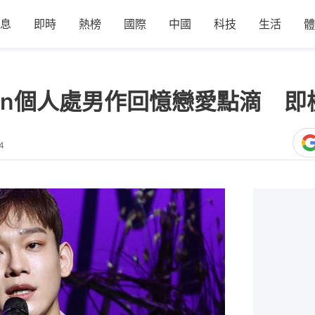
息
即時
熱榜
國際
中國
科技
生活
體
hen個人處男作回憶戀愛點滴 
4