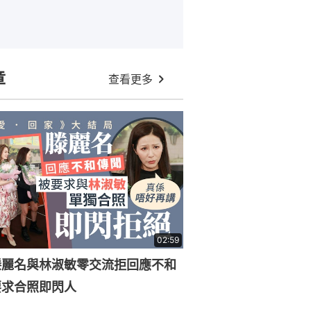
章
查看更多
02:59
滕麗名與林淑敏零交流拒回應不和
要求合照即閃人