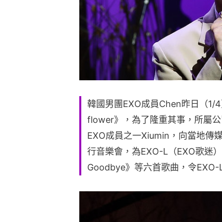
韓國男團EXO成員Chen昨日（1/4）
flower》，為了隆重其事，所
EXO成員之一Xiumin，向當地傳媒介紹
行音樂會，為EXO-L（EXO歌迷）表
Goodbye》等六首歌曲，令EXO