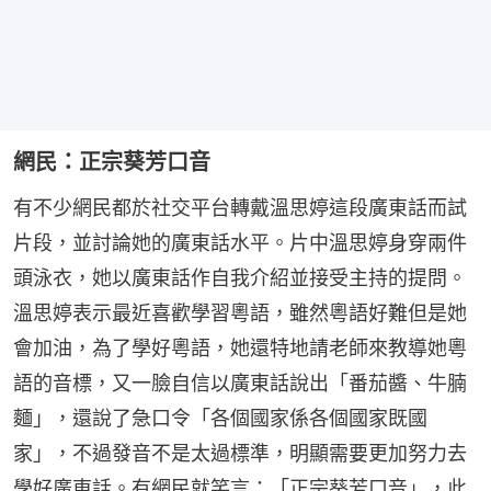
網民：正宗葵芳口音
有不少網民都於社交平台轉戴溫思婷這段廣東話而試
片段，並討論她的廣東話水平。片中溫思婷身穿兩件
頭泳衣，她以廣東話作自我介紹並接受主持的提問。
溫思婷表示最近喜歡學習粵語，雖然粵語好難但是她
會加油，為了學好粵語，她還特地請老師來教導她粵
語的音標，又一臉自信以廣東話說出「番茄醬、牛腩
麵」，還說了急口令「各個國家係各個國家既國
家」，不過發音不是太過標準，明顯需要更加努力去
學好廣東話。有網民就笑言：「正宗葵芳口音」，此