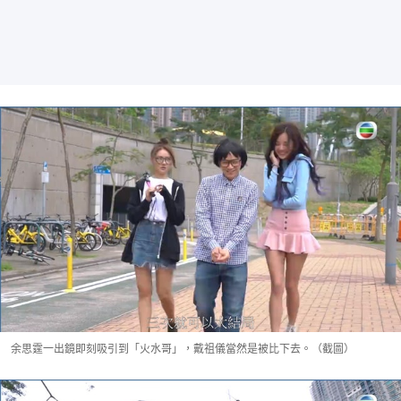
余思霆一出鏡即刻吸引到「火水哥」，戴祖儀當然是被比下去。（截圖）