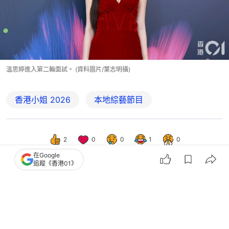
溫思婷進入第二輪面試。 (資料圖片/葉志明攝)
香港小姐 2026
本地綜藝節目
2
0
0
1
0
在Google
追蹤《香港01》
娛樂
即時娛樂
落選港姐溫思婷性感重演「蕃茄醬牛腩
麵」 淡妝出鏡獲讚順眼好多