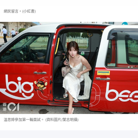
網民留言。(小紅書)
溫思婷參加第一輪面試。 (資料圖片/葉志明攝)