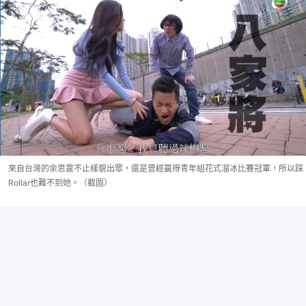
來自台灣的余思霆不止樣貌出眾，還是曾經嬴得青年組花式溜冰比賽冠軍，所以踩
Rollar也難不到她。（截圖）