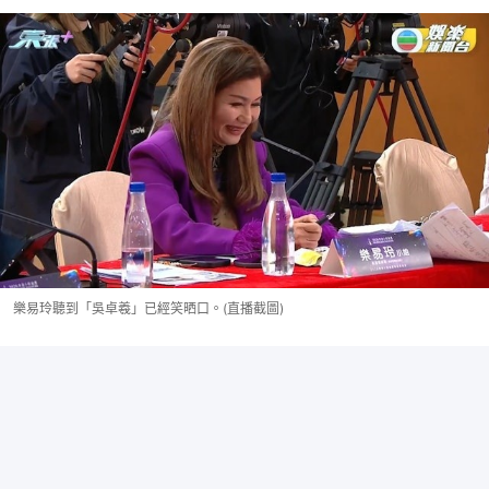
樂易玲聽到「吳卓羲」已經笑晒口。(直播截圖)