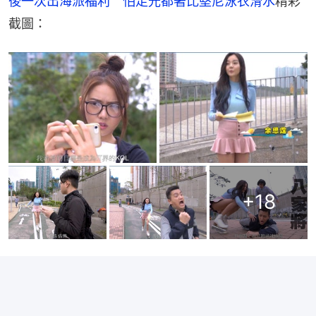
後一次出海派福利　怕走光都著比堅尼泳衣滑水
精彩
截圖：
+
18