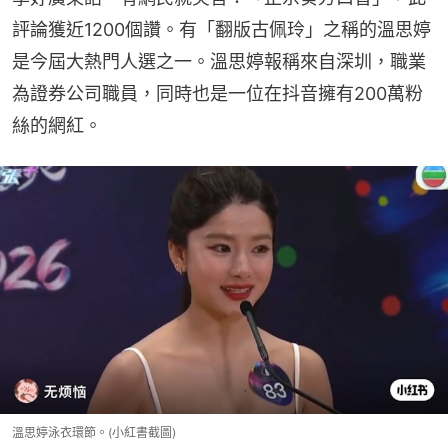
評論獲近1200個讚。有「翻版古佩玲」之稱的溫思婷
是今屆大熱門人選之一。溫思婷報稱來自深圳，職業
為證券公司職員，同時也是一位在抖音擁有200萬粉
絲的網紅。
溫思婷泳衣環節。(小紅書截圖)