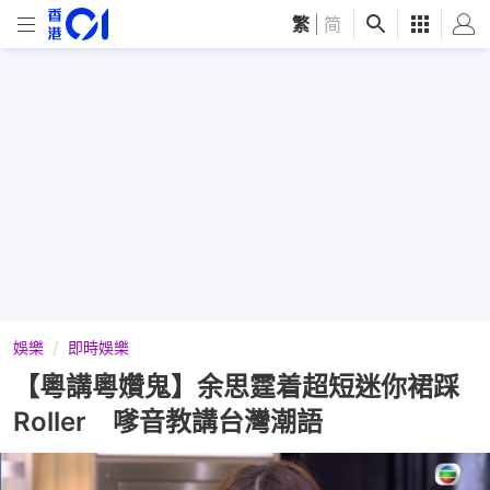
繁
|
简
娛樂
即時娛樂
【粵講粵㜺鬼】余思霆着超短迷你裙踩
Roller 嗲音教講台灣潮語