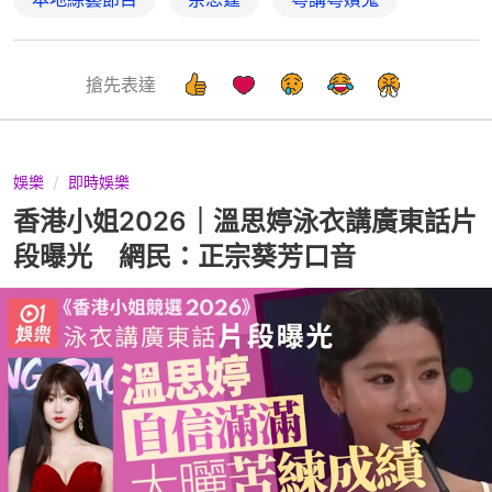
搶先表達
娛樂
即時娛樂
香港小姐2026｜溫思婷泳衣講廣東話片
段曝光 網民：正宗葵芳口音