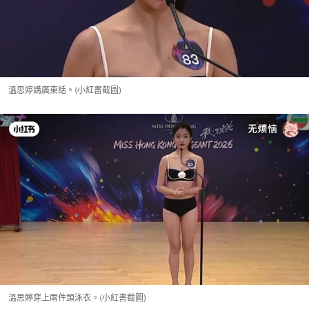
溫思婷講廣東話。(小紅書截圖)
溫思婷穿上兩件頭泳衣。(小紅書截圖)