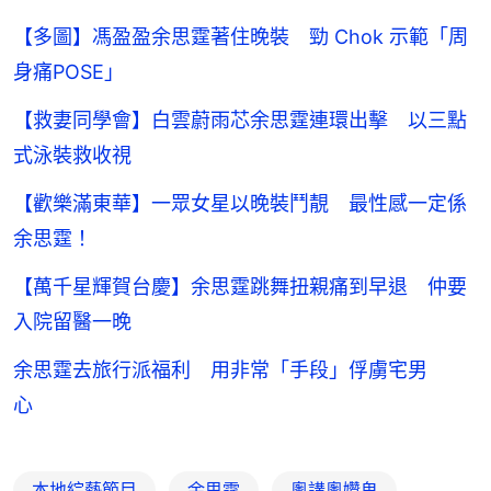
【多圖】馮盈盈余思霆著住晚裝 勁 Chok 示範「周
身痛POSE」
【救妻同學會】白雲蔚雨芯余思霆連環出擊 以三點
式泳裝救收視
【歡樂滿東華】一眾女星以晚裝鬥靚 最性感一定係
余思霆！
【萬千星輝賀台慶】余思霆跳舞扭親痛到早退 仲要
入院留醫一晚
余思霆去旅行派福利 用非常「手段」俘虜宅男
心
本地綜藝節目
余思霆
粵講粵㜺鬼