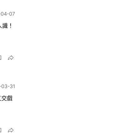
-04-07
人識！
-03-31
又交戲