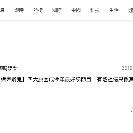
息
即時
熱榜
國際
中國
科技
生活
體
2019
即時娛樂
粵講粵㜺鬼】四大原因成今年最好睇節目 有戴祖儀只係