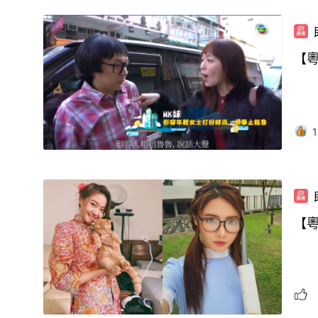
【粵
1
【