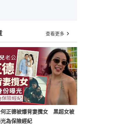
章
查看更多
公何正德被爆背妻攬女 黑超女被
曝光為保險經紀