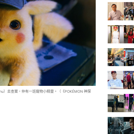
01
kachu）去查案，仲有一班寵物小精靈。（《POKÉMON 神探