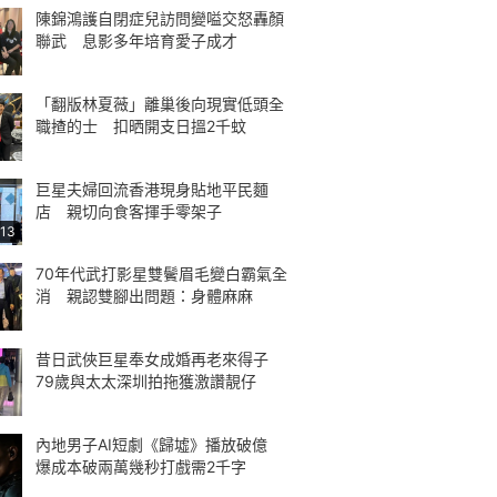
陳錦鴻護自閉症兒訪問變嗌交怒轟顏
聯武 息影多年培育愛子成才
「翻版林夏薇」離巢後向現實低頭全
職揸的士 扣晒開支日搵2千蚊
巨星夫婦回流香港現身貼地平民麵
店 親切向食客揮手零架子
:13
70年代武打影星雙鬢眉毛變白霸氣全
消 親認雙腳出問題：身體麻麻
昔日武俠巨星奉女成婚再老來得子
79歲與太太深圳拍拖獲激讚靚仔
內地男子AI短劇《歸墟》播放破億
爆成本破兩萬幾秒打戲需2千字