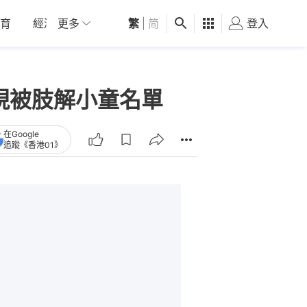
育
經濟
更多
01深圳
繁
觀點
|
简
健康
好食玩飛
登入
女
出現被肢解小童名單
在Google
追蹤《香港01》