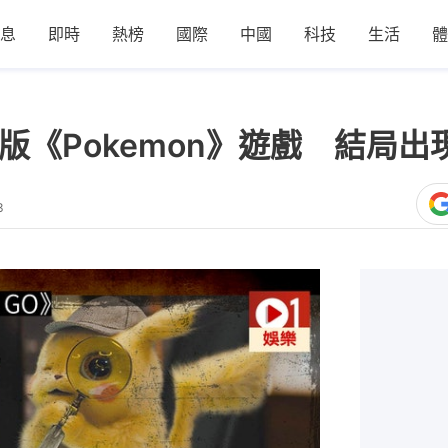
息
即時
熱榜
國際
中國
科技
生活
體
暗黑版《Pokemon》遊戲 結局
3