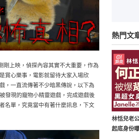
熱門文
hu》剛剛上映，偵探內容其實不大重要，作為
是賞心樂事，電影就留待大家入場欣
戲，一直流傳著不少暗黑傳說，以下為
Web被發現的寵物小精靈遊戲，完成遊戲後
者名單，究竟當中有著什麼訊息，下文
林恬兒老
起底身份