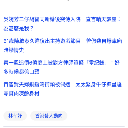
吳婉芳二仔胡智同新婚後突傳入院 直言晴天霹靂：
為甚麼是我？
61歲陳啟泰久違復出主持遊戲節目 曾傲棐自爆車廂
暗戀情史
蔡一鳳追債6億庭上被對方律師質疑「零紀錄」：好
多時候都係口頭
黃智賢夫婦銅鑼灣街頭被偶遇 太太緊身牛仔褲盡騷
零贅肉凍齡身材
林芊妤
香港藝人動向