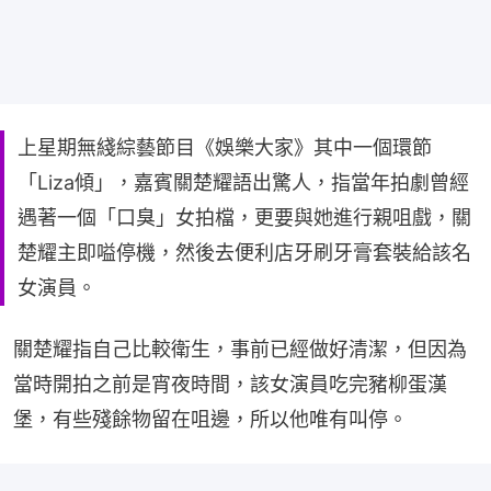
上星期無綫綜藝節目《娛樂大家》其中一個環節
「Liza傾」，嘉賓關楚耀語出驚人，指當年拍劇曾經
遇著一個「口臭」女拍檔，更要與她進行親咀戲，關
楚耀主即嗌停機，然後去便利店牙刷牙膏套裝給該名
女演員。
關楚耀指自己比較衛生，事前已經做好清潔，但因為
當時開拍之前是宵夜時間，該女演員吃完豬柳蛋漢
堡，有些殘餘物留在咀邊，所以他唯有叫停。