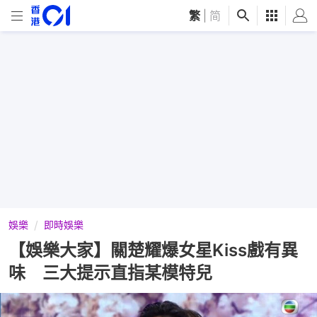
繁
|
简
娛樂
即時娛樂
【娛樂大家】關楚耀爆女星Kiss戲有異
味 三大提示直指某模特兒