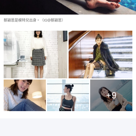
蔡穎恩是模特兒出身。（IG@蔡穎恩）
+
9