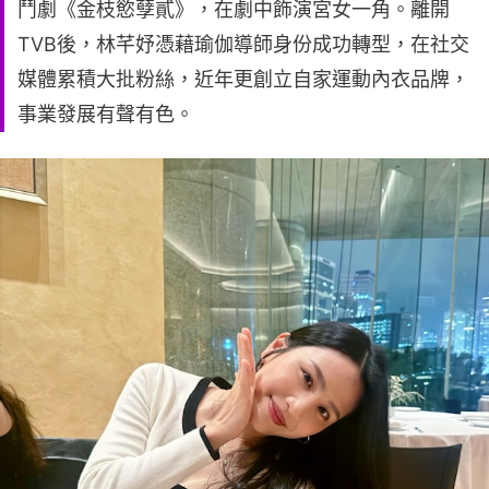
鬥劇《金枝慾孽貳》，在劇中飾演宮女一角。離開
TVB後，林芊妤憑藉瑜伽導師身份成功轉型，在社交
媒體累積大批粉絲，近年更創立自家運動內衣品牌，
事業發展有聲有色。