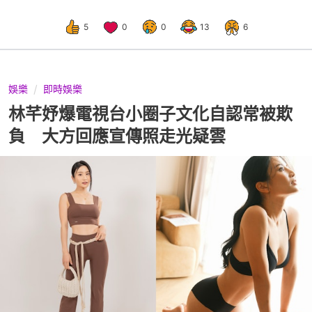
5
0
0
13
6
娛樂
即時娛樂
林芊妤爆電視台小圈子文化自認常被欺
負 大方回應宣傳照走光疑雲