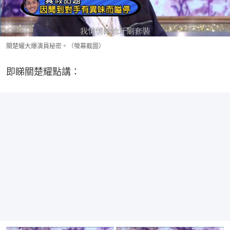
關楚耀大爆演員秘密。（螢幕截圖）
即睇關楚耀點講：