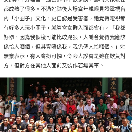
都成熟了很多。不過她隨後大爆當年親眼見證電視台
內「小圈子」文化，更自認是受害者，她覺得電視都
有好多人玩小圈子，就算宮女群入面都會有，「我都
好慘，因為我個樣可能比較兇狠，人哋會覺得我應該
係恰人嗰個，但其實唔係我，我係俾人恰嗰個。」她
無奈表示，有人會扮可憐，令旁人誤會是她在欺負對
方，但對方在其他人面前又裝作若無其事。