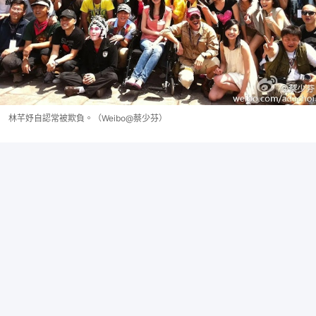
林芊妤自認常被欺負。（Weibo@蔡少芬）