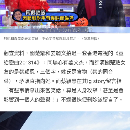
阿姐和森美都表示質疑，不過關楚耀就俾埋提示。（螢幕截圖）
翻查資料，關楚耀和姜麗文拍過一套香港電視的《童
話戀曲201314》，同場亦有姜文杰，而飾演關楚耀女
友的是蔡穎恩，三個字，姓氏是食物（蔡的同音
菜），矛頭直指向她。而蔡穎恩在其Ig story留言指
「有些事情拿出來當笑話，算是人身攻擊！甚至是會
影響到一個人的聲譽！」不過很快便刪除該留言了。