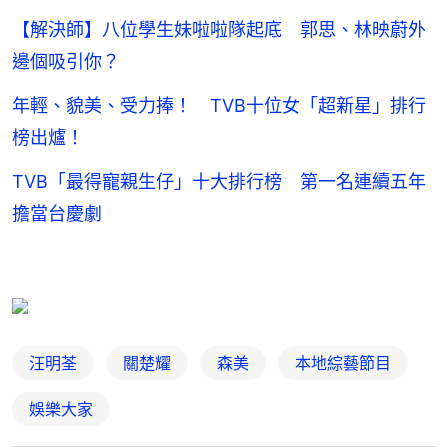
【解決師】八位學生妹啦啦隊起底 郭思、林映蔚外
邊個吸引你？
年輕、貌美、受力捧！ TVB十位女「超新星」排行
榜出爐！
TVB「最得寵親生仔」十大排行榜 第一名連續五年
擔當台慶劇
汪明荃
關楚耀
森美
本地綜藝節目
娛樂大家