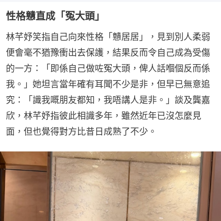
性格戇直成「冤大頭」
林芊妤笑指自己向來性格「戇居居」，見到別人柔弱
便會毫不猶豫衝出去保護，結果反而令自己成為受傷
的一方：「即係自己做咗冤大頭，俾人話嗰個反而係
我。」她坦言當年確有耳聞不少是非，但早已無意追
究：「識我嘅朋友都知，我唔講人是非。」談及龔嘉
欣，林芊妤指彼此相識多年，雖然近年已沒怎麼見
面，但也覺得對方比昔日成熟了不少。