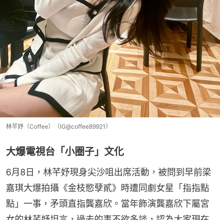
林芊妤（Coffee）（IG@coffee89921）
大爆電視台「小圈子」文化
6月8日，林芊妤現身尖沙咀出席活動，被問到早前梁
嘉琪大爆拍攝《金枝慾孽貳》時遭同劇女星「指指點
點」一事，矛頭直指龔嘉欣。當年飾演龔嘉欣下屬宮
女的林芊妤坦言，過去的事不欲多談，認為大家現在