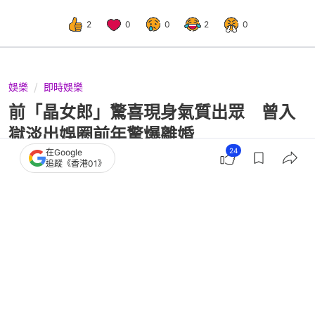
2
0
0
2
0
娛樂
即時娛樂
前「晶女郎」驚喜現身氣質出眾 曾入
獄淡出娛圈前年驚爆離婚
24
在Google
追蹤《香港01》