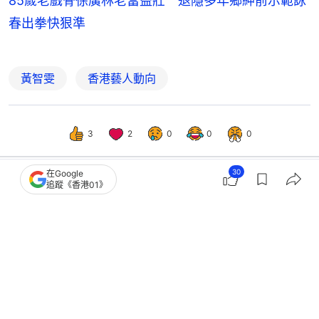
85歲老戲骨徐廣林老當益壯 退隱多年鄉紳前示範詠
春出拳快狠準
黃智雯
香港藝人動向
3
2
0
0
0
30
在Google
追蹤《香港01》
娛樂
即時娛樂
黃智雯轉戰舞台劇大獲好評 自爆拍劇
曾壓力大嚴重脫髮：唔敢洗頭