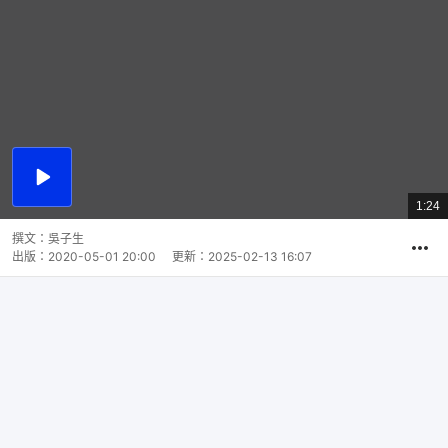
播
放
1:24
總
影
共
片
時
撰文：
吳子生
間
出版：
2020-05-01 20:00
更新：
2025-02-13 16:07