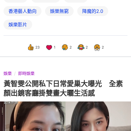
香港藝人動向
娛樂無窮
降魔的2.0
娛樂影片
23
1
2
2
2
娛樂
即時娛樂
黃智雯公開私下日常愛巢大曝光 全素
顏出鏡客廳掛雙畫大曬生活感