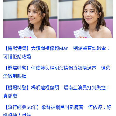
【機場特警】大讚關禮傑超Man 劉溫馨直認過電：
可惜佢結咗婚
【機場特警】何依婷與楊明演情侶直認唔過電 憶舊
愛喊到眼腫
【機場特警】楊明遭棍傷頭 爆南亞演員打到失控：
真係嬲
【流行經典50年】歌聲被網民封新魔音 何依婷：好
慘呀俾人咁講