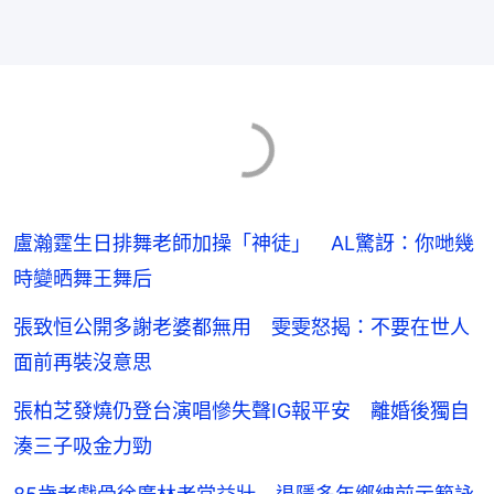
盧瀚霆生日排舞老師加操「神徒」 AL驚訝：你哋幾
時變晒舞王舞后
張致恒公開多謝老婆都無用 雯雯怒揭：不要在世人
面前再裝沒意思
張柏芝發燒仍登台演唱慘失聲IG報平安 離婚後獨自
湊三子吸金力勁