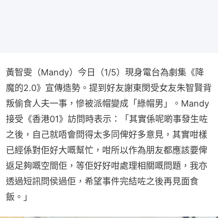
黃智雯（Mandy）今日（1/5）現身電台為劇集《降
魔的2.0》宣傳造勢。提到好友謝東閔受女友朱智賢背
叛偷食人夫一事，慘被派帽變成「綠帽男」。Mandy
接受《香港01》訪問時表示：「其實係呢啲事發生咗
之後，自己就唔會問得太多同俾好多意見，其實咁樣
已經係對佢好大嘅幫忙，咁所以作為朋友都應該要俾
返足夠嘅空間佢，等佢好好咁處理相關嘅問題，我亦
透過短訊問侯過佢，希望事件完結咗之後再見面食
飯。」