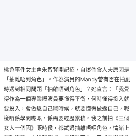
桃色事件女主角朱智賢開記招，自爆偷食人夫原因是
「抽離唔到角色」。作為演員的Mandy曾有否在拍劇
時遇到相同問題「抽離唔到角色」？她直言：「我覺
得作為一個專業嘅演員要懂得平衡，何時懂得投入就
要投入，會做返自己嘅時候，就要懂得做返自己，呢
樣嘢係學問嚟嘅，係需要經歷累積。我之前拍《三個
女人一個因》嘅時侯，都試過抽離唔嗰角色，情緒上