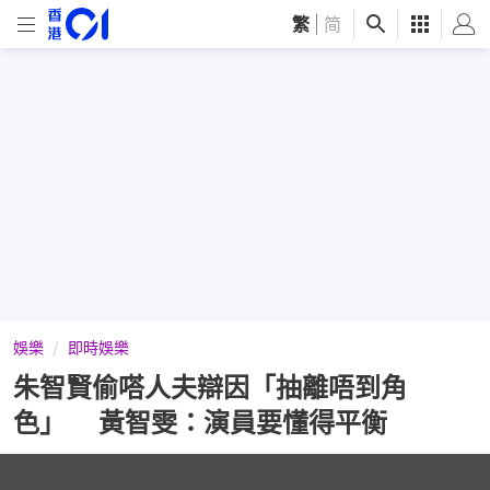
繁
|
简
娛樂
即時娛樂
朱智賢偷嗒人夫辯因「抽離唔到角
色」 黃智雯：演員要懂得平衡