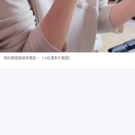
視后獎座變尋常擺設。（小紅書影片截圖）