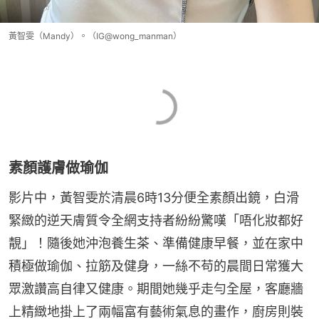
黃智雯（Mandy）。（IG@wong_manman）
素顏護膚做瑜伽
影片中，黃智雯於清晨6時13分便全素顏出鏡，白滑
緊緻的逆天膚質令全網支持者紛紛驚嘆「唔化妝都好
靚」！隨後她沖泡養生茶、準備健康早餐，並在家中
積極做瑜伽、拉筋及健身，一絲不苟的晨間日常獲大
眾激讚高自律又健康。期間她幾乎走勻全屋，客廳牆
上精緻地掛上了兩幅富有藝術氣息的畫作，廚房則裝