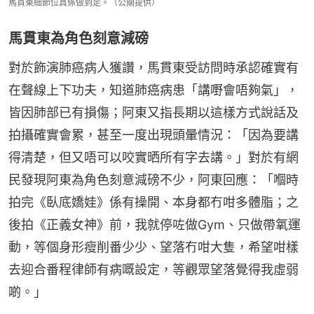
馬貫東細節位真係做到足。（公關提供）
馬貫東為角色刻意減磅
對於飾演肺癌病人獲讚，馬貫東受訪問時承認確實有
在聲線上下功夫，知道肺癌病患「講嘢會唔夠氣」，
皆因肺部已有損傷；阿東又指長期以這樣方式說話及
拍攝確實會累，甚至一度出現頭暈情況：「因為要講
得清楚，但又唔可以咬實晒所有字去講。」對於有網
民發現阿東為角色刻意減磅不少，阿東回應：「嗰時
拍完《臥底嬌娃》係有操開、本身都冇咁多體脂；之
後拍《正義女神》前，我就停咗做Gym、只做帶氧運
動，等個身形瘦削番少少、望落冇咁大隻，希望咁樣
去迎合番程律師有病嘅設定，等觀眾望落覺得我虛弱
啲。」