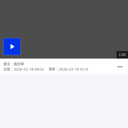
播
放
1:03
總
影
共
片
時
撰文：
黃欣華
間
出版：
2026-02-18 09:00
更新：
2026-02-19 10:13