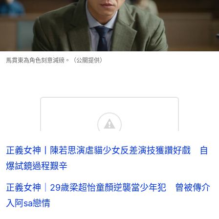
馬貫東為角色刻意減磅。（公關提供）
正義女神丨陳若思演虐貓少女反差演技獲讚好戲 自
爆試鏡過程艱辛
正義女神｜29歲梁超怡童顏逆襲當少年犯 曾被傳介
入阿sa戀情