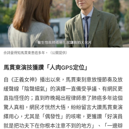
佘詩曼得知馬貫東患癌多年。（公關提供）
馬貫東演技獲讚「人肉GPS定位」
自《正義女神》播出以來，馬貫東刻意放慢節奏及放
緩聲線「陰聲細氣」的演繹一直備受爭議、有網民更
直指怪怪的；直到昨晚揭出程律師患了肺癌多年這個
驚人真相，網民才恍然大悟，紛紛留言大讚馬貫東演
繹用心，尤其是「偶發性」的咳嗽，更獲讚「好演員
就是把功夫下在你根本注意不到的地方」、「一邊辯