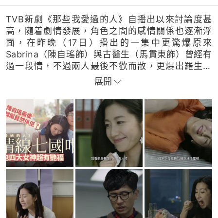
TVB新劇《那些我愛過的人》自播出以來討論度甚
高，隨着劇情發展，角色之間的感情關係也逐漸浮
面，在昨晚（17日）播出的一集中更驚爆原來
Sabrina（陳自瑤飾）與古醫生（馬貫東飾）曾經有
過一段情，不過兩人最後不歡而散，更爆出羅生門
事件，相當搞笑！
展開