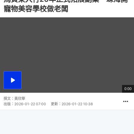
寵物美容學校做老闆
播
放
1:05
總
影
共
片
時
撰文：
黃欣華
間
出版：
2026-01-22 07:00
更新：
2026-01-22 10:38