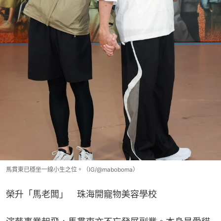
馬貫東已穩坐一線小生之位。（IG/@maboboma）
榮升「馬老闆」　珠海開寵物美容學校