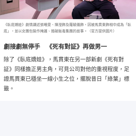
《臥底嬌娃》劇情講述張曦雯、陳瀅飾及羅毓儀飾，因被馬貫東飾相中成為「臥
底」，並以女團包裝作掩護、搗破販毒集團的故事。（官方提供圖片）
劇接劇無停手 《死有對証》再做男一
除了《臥底嬌娃》，馬貫東在另一部新劇《死有對
証》同樣擔正男主角，可見公司對他的重視程度，足
證馬貫東已穩坐一線小生之位，擺脫昔日「綠葉」標
籤。