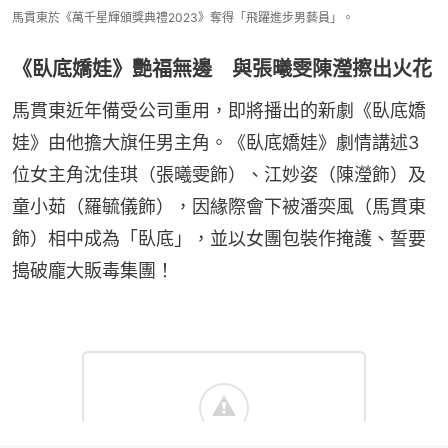
馬貫東於《萬千星輝頒獎典禮2023》奪得「飛躍進步男藝員」。
《臥底嬌娃》艷福無邊 與張曦雯陳瀅擦出火花
馬貫東近年備受公司重用，即將播出的新劇《臥底嬌
娃》由他擔大旗任男主角。《臥底嬌娃》劇情講述3
位女主角沈佳琪（張曦雯飾）、江妙姿（陳瀅飾）及
童小茹（羅毓儀飾），因緣際會下被潘奕風（馬貫東
飾）相中成為「臥底」，並以女團包裝作掩護、誓要
搗破龐大販毒集團！