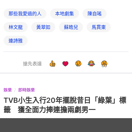
那些我愛過的人
本地劇集
陳自瑤
林文龍
黃翠如
蘇皓兒
馬貫東
連詩雅
搶先表達
娛樂
即時娛樂
TVB小生入行20年擺脫昔日「綠葉」標
籤 獲全面力捧連擔兩劇男一