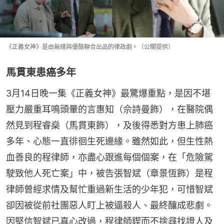
《正義女神》是由無綫與優酷聯合出品的律政劇。（公關提供）
馬貫東患癌多年
3月14日晚一集《正義女神》最驚爆重點，是因不堪
壓力嚴重耳鳴頭暈的言惠知（佘詩曼飾），在醫院偶
然見到程睿燊（馬貫東飾），及後得悉對方患上肺癌
多年、心態一直徘徊生死邊緣。雖然如此，但生性熱
血善良的程律師，亦盡心跟進每個個案，在「危險駕
駛致他人死亡案」中，被告張智斌（章景恆飾）是程
律師曾經求情及幫忙重過新生活的少年犯，可惜智斌
卻因被從前社團惡人盯上被逼殺人、最終釀成悲劇。
因堅信智斌已真心改過，程律師鍥而不捨尋找證人及