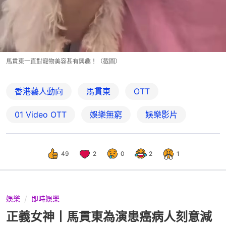
馬貫東一直對寵物美容甚有興趣！（截圖）
香港藝人動向
馬貫東
OTT
01‌ ‌Video‌ ‌OTT
娛樂無窮
娛樂影片
49
2
0
2
1
娛樂
即時娛樂
正義女神丨馬貫東為演患癌病人刻意減