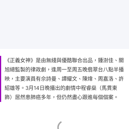
《正義女神》是由無綫與優酷聯合出品，鍾澍佳、關
旭總監製的律政劇，逢周一至周五晚翡翠台八點半播
映，主要演員有佘詩曼、譚耀文、陳煒、周嘉洛、許
紹雄等。3月14日晚播出的劇情中程睿燊（馬貫東
飾）居然患肺癌多年，但仍然盡心跟進每個個案。