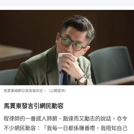
馬貫東細節位真係做到足。（公關提供）
馬貫東發言引網民動容
程律師的一番感人肺腑、豁達而又勵志的說話，亦令
不少網民動容：「我每一日都係賺番嚟，我唔知自己