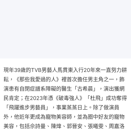
現年39歲的TVB男藝人馬貫東入行20年來一直努力耕
耘，《那些我愛過的人》裡首次擔任男主角之一，飾
演患有自閉症譜系障礙的醫生「古希晨」，演出獲網
民肯定；在2023年憑《破毒強人》「杜飛」成功奪得
「飛躍進步男藝員」，事業蒸蒸日上。除了做演員
外，他近年更成為寵物美容師，並為圈中好友的寵物
美容，包括佘詩曼、陳煒、郭晉安、張曦雯、周嘉洛