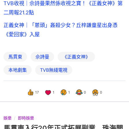
TVB收視｜佘詩曼果然係收視之寶！《正義女神》第
二周報21.2點
正義女神｜「蔥頭」姦殺少女？丘梓謙童星出身憑
《愛回家》入屋
馬貫東
佘詩曼
《正義女神》
本地劇集
TVB無綫電視
17
1
1
0
0
娛樂
即時娛樂
馬貫東入行20年正式拓展副業 珠海開