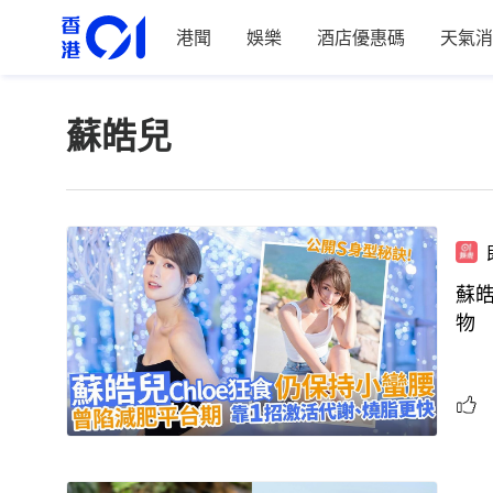
港聞
娛樂
酒店優惠碼
天氣消
蘇皓兒
蘇
物