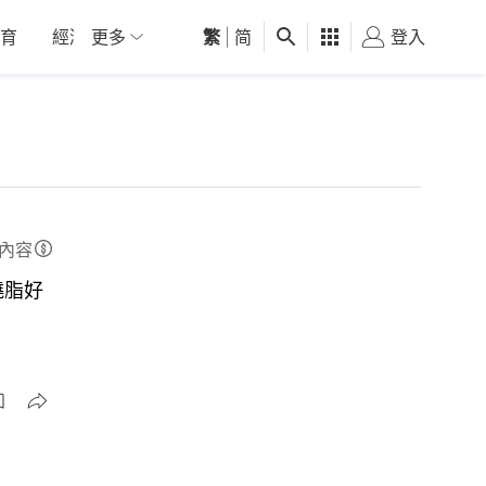
育
經濟
更多
01深圳
繁
觀點
|
简
健康
好食玩飛
登入
女
內容
燒脂好