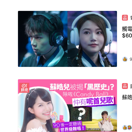
觸
$6
蘇