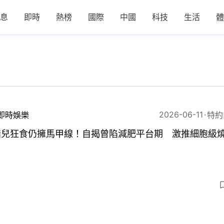
息
即時
熱榜
國際
中國
科技
生活
體
2026-06-11
即時娛樂
特約
皓兒狂食仍擁馬甲線！自揭曾陷減肥平台期 激推細胞級