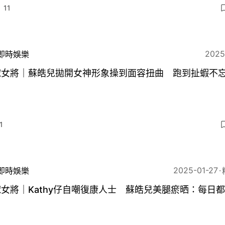
11
2025
即時娛樂
球女將｜蘇皓兒拋開女神形象操到面容扭曲 跑到扯蝦不
1
2025-01-27
即時娛樂
女將｜Kathy仔自嘲復康人士 蘇皓兒美腿瘀晒：每日